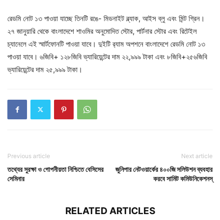
রেডমি নোট ১৩ পাওয়া যাচ্ছে তিনটি রঙে- মিডনাইট ব্ল্যাক, আইস ব্লু এবং মিন্ট গ্রিন।
২৭ জানুয়ারি থেকে বাংলাদেশে শাওমির অনুমোদিত স্টোর, পার্টনার স্টোর এবং রিটেইল
চ্যানেলে এই স্মার্টফোনটি পাওয়া যাবে। দুইটি র‍্যাম অপশনে বাংলাদেশে রেডমি নোট ১৩
পাওয়া যাবে। ৬জিবি+ ১২৮জিবি ভ্যারিয়েন্টের দাম ২২,৯৯৯ টাকা এবং ৮জিবি+২৫৬জিবি
ভ্যারিয়েন্টের দাম ২৫,৯৯৯ টাকা।
Previous article
Next article
তথ্যের সুরক্ষা ও গোপনীয়তা নিশ্চিতে বেসিসের
জুনিপার নেটওয়ার্কের ৪০০জি সলিউশন ব্যবহার
সেমিনার
করবে সামিট কমিউনিকেশনস্‌
RELATED ARTICLES