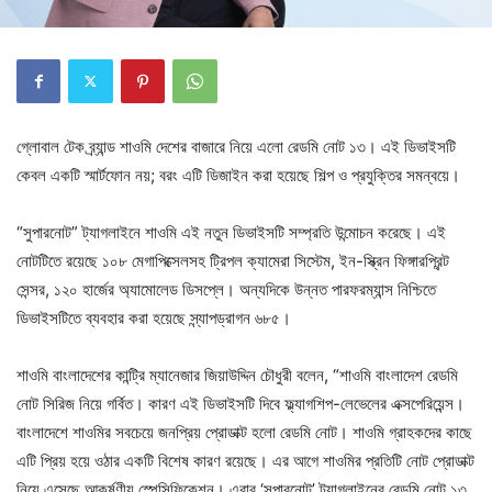
গ্লোবাল টেক ব্র্যান্ড শাওমি দেশের বাজারে নিয়ে এলো রেডমি নোট ১৩। এই ডিভাইসটি
কেবল একটি স্মার্টফোন নয়; বরং এটি ডিজাইন করা হয়েছে শিল্প ও প্রযুক্তির সমন্বয়ে।
“সুপারনোট” ট্যাগলাইনে শাওমি এই নতুন ডিভাইসটি সম্প্রতি উন্মোচন করেছে। এই
নোটটিতে রয়েছে ১০৮ মেগাপিক্সেলসহ ট্রিপল ক্যামেরা সিস্টেম, ইন-স্ক্রিন ফিঙ্গারপ্রিন্ট
সেন্সর, ১২০ হার্জের অ্যামোলেড ডিসপ্লে। অন্যদিকে উন্নত পারফরম্যান্স নিশ্চিতে
ডিভাইসটিতে ব্যবহার করা হয়েছে স্ন্যাপড্রাগন ৬৮৫।
শাওমি বাংলাদেশের কান্ট্রি ম্যানেজার জিয়াউদ্দিন চৌধুরী বলেন, “শাওমি বাংলাদেশ রেডমি
নোট সিরিজ নিয়ে গর্বিত। কারণ এই ডিভাইসটি দিবে ফ্ল্যাগশিপ-লেভেলের এক্সপেরিয়েন্স।
বাংলাদেশে শাওমির সবচেয়ে জনপ্রিয় প্রোডাক্ট হলো রেডমি নোট। শাওমি গ্রাহকদের কাছে
এটি প্রিয় হয়ে ওঠার একটি বিশেষ কারণ রয়েছে। এর আগে শাওমির প্রতিটি নোট প্রোডাক্ট
নিয়ে এসেছে আকর্ষণীয় স্পেসিফিকেশন। এবার ‘সুপারনোট’ ট্যাগলাইনের রেডমি নোট ১৩