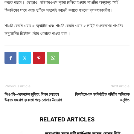
করতে পারবে। এছাড়াও, হাইপারওএস দ্বারা চালিত হওয়ায় শাওমির অন্যান্য স্মার্ট
ডিভাইসের সাথে ওয়াচ দুটিকে সহজেই কানেক্ট করাতে পারবেন ব্যাবহারকারীরা।
শাওমি রেডমি ওয়াচ ৫ অ্যাক্টিভ এবং শাওমি রেডমি ওয়াচ ৫ লাইট বাংলাদেশের শাওমির
অনুমোদিত রিটেইল স্টোর গুলোতে পাওয়া যাবে।
Previous article
Next article
সিএএবি-এক্সেনটেক চুক্তি: বিমান চলাচলে
বিআইজেএফ নবনির্বাচিত কমিটির অভিষেক
উন্নত সংযোগ ব্যবস্থা গড়ে তোলার উদ্যোগ
অনুষ্ঠিত
RELATED ARTICLES
কসপেটের নতুন দুটি স্মার্টওয়াচ আনল মোশন ভিউ