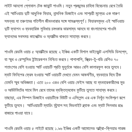
লাইট আনলো গ্লোবাল টেক জায়ান্ট শাওমি। নতুন প্রজন্মের চাহিদা বিবেচনায় রেখে তৈরি
এই স্মার্টওয়াচ দুটি আধুনিক ফিচার, নান্দনিক ডিজাইন এবং সাশ্রয়ী মূল্যের এক দারুণ
সমন্বয় যা তরুণদের গতিশীল জীবনধারার সঙ্গে সামঞ্জস্যপূর্ণ। ফিচারসমৃদ্ধ এই স্মার্টওয়াচ
দুটি ফ্যাশন ও ব্যবহারিক সুবিধায় চমৎকার ভারসাম্য আনবে যা বাংলাদেশের শাওমি
ফ্যানদের সবসময় কানেক্টেড ও অ্যাক্টিভ থাকতে সাহায্য করবে।
শাওমি রেডমি ওয়াচ ৫ অ্যাক্টিভে রয়েছে ২ ইঞ্চির একটি বিশাল ভাইব্রেন্ট এলসিডি ডিসপ্লে,
যা স্মুথ ও রেস্পন্সিভ ইন্টারেকশন নিশ্চিত করবে। পাশাপাশি, স্ক্রিন-টু-বডি রেশিও ৭০
শতাংশের বেশি হওয়ায় স্মার্ট ওয়াচটি প্রতি মুহূর্তকে আরও বেশি কালারফুল করে তুলবে।
ম্যাট ফিনিশের ফ্রেম হওয়ায় স্মার্ট ওয়াচটি দেখতে যেমন আকর্ষণীয়, ব্যবহারে দিবে ঠিক
তেমনি স্মুথ অভিজ্ঞতা। এতে ২০০ এরও বেশি ওয়াচ ফেইস আছে যা ব্যবহারকারীদের মুড
ও আউটফিটের সাথে মিল রেখে তাদের ব্যক্তিত্ববোধ ফুটিয়ে তুলতে সাহায্য করবে।
তাছাড়া, এর সিম্পল ডিজাইন ওয়াচটিকে বিউটি ও এলিগেন্স এর এক নিখুঁত সংমিশ্রণ রূপে
ফুটিয়ে তুলবে। স্মার্টওয়াচটি ম্যাচিং স্ট্র্যাপ সহ মিডনাইট ব্ল্যাক এবং ম্যাট সিলভার রঙে
বাজারে পাওয়া যাবে।
শাওমি রেডমি ওয়াচ ৫ লাইটে রয়েছে ১.৯৬ ইঞ্চির একটি আমোলেড আল্ট্রা-ক্লিয়ার লারজ