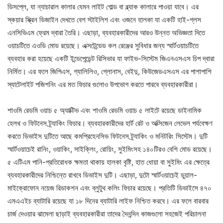
ডিসপ্লে, যা ন্যাচারাল কালার যেমন লাইট গোল্ড বা ব্ল্যাক কালারে পাওয়া যাবে। এর
স্কয়ার স্ক্রিন ডিজাইন দেখতে বেশ স্টাইলিশ এবং ওজনে হালকা যা একটি হাই-গ্লস
এনসিভিএম ফ্রেম দ্বারা তৈরি। এছাড়া, ব্যবহারকারীদের আরও উন্নত অভিজ্ঞতা দিতে
ওয়াচটিতে এওডি মোড রয়েছে। এক্সটেন্ডেড কল রেঞ্জের সুবিধার জন্য স্মার্টওয়াচটিতে
ব্যবহার করা হয়েছে একটি ইন্ডেপেন্ডেন্ট রিসিভার যা ফাইভ-সিস্টেম জিএনএসএস চিপ দ্বারা
নির্মিত। এর ফলে জিপিএস, গ্যালিলিও, গ্লোনাস, বেইদু, কিউজেডএসএস এর পাশাপাশি
স্যাটেলাইট পজিশনিং এর মত ফিচার গুলোও উপভোগ করতে পারবে ব্যবহারকারীরা।
শাওমি রেডমি ওয়াচ ৫ অ্যাক্টিভ এবং শাওমি রেডমি ওয়াচ ৫ লাইটে রয়েছে ডাইনামিক
হেলথ ও ফিটনেস ট্র্যাকিং ফিচার। ব্যবহারকারীদের হার্ট রেট ও অক্সিজেন লেভেল পর্যবেক্ষণ
করতে ডিভাইস দুটিতে আছে কমপ্রিহেনসিভ ফিটনেস ট্র্যাকিং ও মনিটরিং সিস্টেম। দুটি
স্মার্টওয়াচেই রানিং, ওয়াকিং, সাইক্লিং, রোয়িং, সুইমিংসহ ১৪০টিরও বেশি মোড রয়েছে।
৫ এটিএম পানি-প্রতিরোধক ক্ষমতা থাকায় হালকা বৃষ্টি, হাত ধোয়া বা সুইমিং এর ক্ষেত্রে
ব্যবহারকারীদের নিশ্চিন্তে রাখবে ডিভাইস দুটি। এছাড়া, দুটো স্মার্টওয়াচেই ডুয়াল-
মাইক্রোফোন নয়েজ রিডাকশন এবং ব্লুটুথ কলিং ফিচার রয়েছে। প্রতিটি ডিভাইসে ৪৭০
এমএএইচ ব্যাটারি রয়েছে যা ১৮ দিনের ব্যাটারি লাইফ নিশ্চিত করবে। এর ফলে বারবার
চার্জ দেওয়ার ঝামেলা ছাড়াই ব্যবহারকারীরা তাদের দৈনন্দিন কাজগুলো সহজেই পরিচালনা