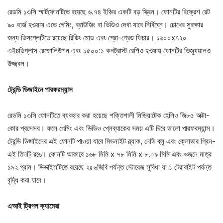
রেডমি ১৩সি স্মার্টফোনটিতে রয়েছে ৬.৭৪ ইঞ্চির একটি বড় স্ক্রিন। ফোনটির রিফ্রেশ রেট
৯০ হার্জ হওয়ায় এতে গেমিং, ব্রাউজিং বা ভিডিও দেখা যাবে নির্বিঘ্নে। চোখের সুরক্ষার
জন্য ডিসপ্লেটিতে রয়েছে রিডিং মোড এবং প্রো-গ্রেড ফিচার। ১৬০০x৭২০
এইচডিপ্লাস রেজোলিউশন এবং ১৫০০:১ কনট্রাস্ট রেশিও হওয়ায় ফোনটির ভিজ্যুয়ালও
উজ্জ্বল।
ট্রেন্ডি ডিজাইনে পারফরম্যান্স
রেডমি ১৩সি ফোনটিতে ব্যবহার করা হয়েছে শক্তিশালী মিডিয়াটেক হেলিও জি৮৫ অক্টা-
কোর প্রসেসর। ফলে গেমিং এবং ভিডিও প্লেব্যাকের সময় এটি দিবে ভালো পারফরম্যান্স।
ট্রেন্ডি ডিজাইনের এই ফোনটি পাওয়া যাবে মিডনাইট ব্ল্যাক, নেভি ব্লু এবং ক্লোভার গ্রিন-
এই তিনটি রঙে। ফোনটি আকারে ১৬৮ মিমি x ৭৮ মিমি x ৮.০৯ মিমি এবং ওজনে মাত্র
১৯২ গ্রাম। ডিভাইসটিতে রয়েছে ২৫৬জিবি পর্যন্ত স্টোরেজ সুবিধা যা ১ টেরাবাইট পর্যন্ত
বৃদ্ধি করা যাবে।
এআই ট্রিপল ক্যামেরা