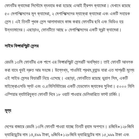
ফোনটির ক্যামেরা সিস্টেমে ব্যবহার করা হয়েছে এআই ট্রিপল ক্যামেরা। যেখানে রয়েছে
৫০ মেগাপিক্সেলের মূল ক্যামেরা, ২ মেগাপিক্সেলের ম্যাক্রো ক্যামেরা এবং একটি সহায়ক
লেন্স। এই তিনটি পৃথক লেন্স আলাদাভাবে কাজ করায় ফোনটির ছবি এবং ভিডিও হয়
উন্নতমানের। এছাড়াও, ফোনটিতে আছে ৮ মেগাপিক্সেলের একটি ফ্রন্ট ক্যামেরা।
সাইড ফিঙ্গারপ্রিন্ট সেন্সর
রেডমি ১৩সি ফোনটির এক পাশে এর ফিঙ্গারপ্রিন্ট সেন্সরটি অবস্থিত। তাই ফোনটি আনলক
করা যাবে খুবই দ্রুত আর সহজে। উল্লেখ্য, শাওমিই প্রথম ব্র্যান্ড যারা এত সাশ্রয়ী মূল্যে
এই সাইড সেন্সর ফিচারটি নিয়ে এসেছে। এছাড়া, ফোনটিতে রয়েছে ডুয়াল সিম, একটি
মাইক্রোএসডি স্লট এবং ৩.৫মিলিমিটারের একটি হেডফোন জ্যাকের সুবিধা। ৫০০০ মিলি
এম্পিয়ার ব্যাটারিযুক্ত ফোনটি দিবে ১৮ ওয়াট পাওয়ার ডেলিভারিতে ফাস্ট চার্জিং।
মূল্য
দেশের বাজারে রেডমি ১৩সি ফোনটি পাওয়া যাচ্ছে তিনটি র‌্যাম অপশনে। ৪জিবি+১২৮জিবি
ভ্যারিয়েন্টের দাম ১৪,৪৯৯ টাকা, ৬জিবি+১২৮জিবি ভ্যারিয়েন্টের দাম ১৫,৯৯৯ টাকা এবং