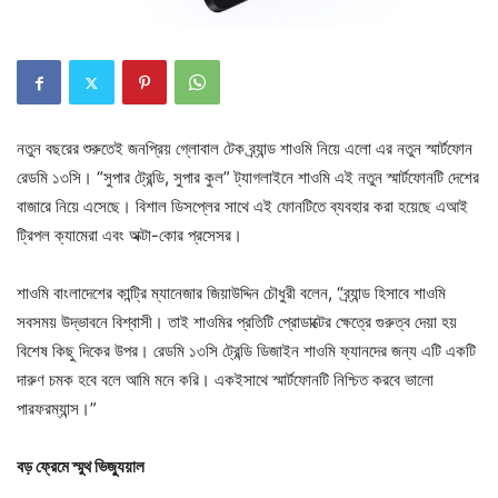
নতুন বছরের শুরুতেই জনপ্রিয় গ্লোবাল টেক ব্র্যান্ড শাওমি নিয়ে এলো এর নতুন স্মার্টফোন
রেডমি ১৩সি। “সুপার ট্রেন্ডি, সুপার কুল” ট্যাগলাইনে শাওমি এই নতুন স্মার্টফোনটি দেশের
বাজারে নিয়ে এসেছে। বিশাল ডিসপ্লের সাথে এই ফোনটিতে ব্যবহার করা হয়েছে এআই
ট্রিপল ক্যামেরা এবং অক্টা-কোর প্রসেসর।
শাওমি বাংলাদেশের কান্ট্রি ম্যানেজার জিয়াউদ্দিন চৌধুরী বলেন, “ব্র্যান্ড হিসাবে শাওমি
সবসময় উদ্ভাবনে বিশ্বাসী। তাই শাওমির প্রতিটি প্রোডাক্টের ক্ষেত্রে গুরুত্ব দেয়া হয়
বিশেষ কিছু দিকের উপর। রেডমি ১৩সি ট্রেন্ডি ডিজাইন শাওমি ফ্যানদের জন্য এটি একটি
দারুণ চমক হবে বলে আমি মনে করি। একইসাথে স্মার্টফোনটি নিশ্চিত করবে ভালো
পারফরম্যান্স।”
বড় ফ্রেমে স্মুথ ভিজ্যুয়াল