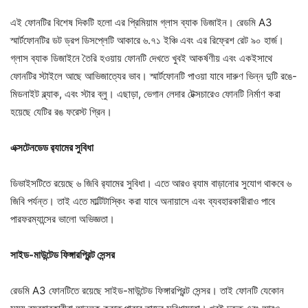
এই ফোনটির বিশেষ দিকটি হলো এর প্রিমিয়াম গ্লাস ব্যাক ডিজাইন। রেডমি A3
স্মার্টফোনটির ডট ড্রপ ডিসপ্লেটি আকারে ৬.৭১ ইঞ্চি এবং এর রিফ্রেশ রেট ৯০ হার্জ।
গ্লাস ব্যাক ডিজাইনে তৈরি হওয়ায় ফোনটি দেখতে খুবই আকর্ষণীয় এবং একইসাথে
ফোনটির স্টাইলে আছে আভিজাত্যের ভাব। স্মার্টফোনটি পাওয়া যাবে দারুণ ভিন্ন দুটি রঙে-
মিডনাইট ব্ল্যাক, এবং স্টার ব্লু। এছাড়া, ভেগান লেদার টেক্সচারেও ফোনটি নির্মাণ করা
হয়েছে যেটির রঙ ফরেস্ট গ্রিন।
এক্সটেনডেড র‌্যামের সুবিধা
ডিভাইসটিতে রয়েছে ৬ জিবি র‌্যামের সুবিধা। এতে আরও র‌্যাম বাড়ানোর সুযোগ থাকবে ৬
জিবি পর্যন্ত। তাই এতে মাল্টিটাস্কিং করা যাবে অনায়াসে এবং ব্যবহারকারীরাও পাবে
পারফরম্যান্সের ভালো অভিজ্ঞতা।
সাইড-মাউন্টেড ফিঙ্গারপ্রিন্ট সেন্সর
রেডমি A3 ফোনটিতে রয়েছে সাইড-মাউন্টেড ফিঙ্গারপ্রিন্ট সেন্সর। তাই ফোনটি যেকোন