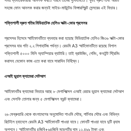
সময় ব্যবহারকারীরা আনলক করতে পারবে তাদের সুবিধামতো। খুবই দ্রুত এবং আরও
সহজে ফোন আনলক করার জন্যই সাইড-মাউন্টেড ফিঙ্গারপ্রিন্ট সেন্সরের এই ফিচার।
শক্তিশালী দ্রুত গতির মিডিয়াটেক হেলিও অক্টা-কোর প্রসেসর
প্রসেসর হিসেবে স্মার্টফোনটিতে ব্যবহার করা হয়েছে মিডিয়াটেক হেলিও জি৩৬ অক্টা-কোর
প্রসেসর যার গতি ২.২ গিগাহার্টজ পর্যন্ত। রেডমি A3 স্মার্টফোনটিতে রয়েছে বিশাল
শক্তিশালী ৫০০০ মিলি অ্যাম্পিয়ার ব্যাটারি। তাই ব্রাউজিং, গেমিং, কনটেন্ট স্ট্রিমিং
করাসহ যেকোন কাজ এতে করা যাবে সারাদিন নির্বিঘ্নে।
এআই ডুয়াল ক্যামেরা সেটআপ
স্মার্টফোনটির ক্যামেরা ফিচারে আছে ৮ মেগাপিক্সেল এআই রেয়ার ডুয়াল ক্যামেরা সেটআপ
এবং সেলফি তোলার জন্য ৫ মেগাপিক্সেল ফ্রন্ট ক্যামেরা।
২৬ ফেব্রুয়ারি থেকে বাংলাদেশের অনুমোদিত শাওমি স্টোর, পার্টনার স্টোর এবং বিভিন্ন
রিটেইল চ্যানেলে রেডমি A3 স্মার্টফোনটি পাওয়া যাবে। ফোনটি পাওয়া যাবে দুটি র‌্যাম
অপশনে। স্মার্টফোনটির ৪জিবি+৬৪জিবি মডেলটির দাম ১২,৪৯৯ টাকা এবং