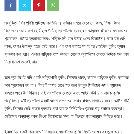
প্রযুক্তি নির্ভর পৃথিবী পাল্টাচ্ছে প্রতিদিন। বর্তমান সময়ে যেকোনো কাজ, শিক্ষা কিংবা
বিনোদনের জন্য অপরিহার্য হয়ে উঠেছে ল্যাপটপের ব্যবহার। আধুনিক জীবনের সব রকমের
প্রয়োজন মেটাতে ক্রমাগত আরও শক্তিশালী হয়ে উঠছে এসব ডিভাইস। ফলে যত বেশি
কাজ, তাপও উৎপন্ন হচ্ছে সেই হারে। এই তাপ কমাতে সাধারণত পোর্টেবল কুলিং ফ্যান
ব্যবহার করা হয়। এভাবে বাহ্যিক তাপ কমানো গেলেও ল্যাপটপের ভেতরে আটকে পড়া তাপ
নিয়ে চিন্তা থেকেই যায়।
তবে ল্যাপটপেই যদি একটি শক্তিশালী কুলিং সিস্টেম থাকে, তাহলে বাহ্যিক কুলিং ফ্যানের
আর প্রয়োজন হয় না। বিষয়টি মাথায় রেখে গত বছর ইনবুক সিরিজের এক্স২ ল্যাপটপ
বাজারে আনে ইনফিনিক্স। এই ল্যাপটপের ভেতরে আছে আইস স্টর্ম ১.০ নামক কুলিং
প্রযুক্তি। এটি ল্যাপটপে একটি আদর্শ তাপমাত্রা বজায় রাখতে সাহায্যে করে। আইস স্টর্ম
কুলিং সিস্টেম তৈরি করতে ব্যবহার করা হয়েছে মিলিটারি-গ্রেডের বায়ু চলাচল ব্যবস্থা।
গেমিংসহ অন্যান্য কাজ কিংবা বিনোদনের সময় যা নিঃশব্দে পারফরম্যান্স নিশ্চিত করে।
ইনফিনিক্সের এই প্রযুক্তিটি নিঃসন্দেহে ল্যাপটপের কুলিং সিস্টেমের গুরুত্ব তুলে ধরে।