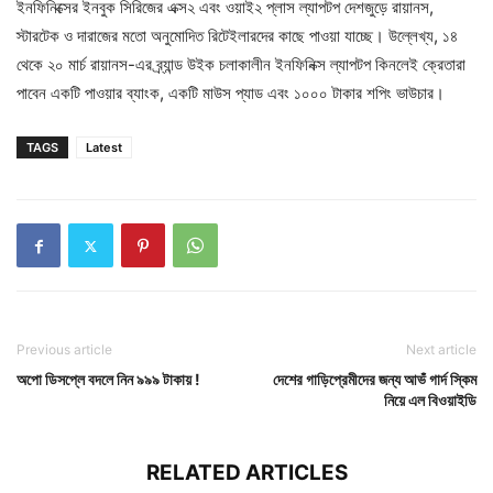
ইনফিনিক্সের ইনবুক সিরিজের এক্স২ এবং ওয়াই২ প্লাস ল্যাপটপ দেশজুড়ে রায়ানস,
স্টারটেক ও দারাজের মতো অনুমোদিত রিটেইলারদের কাছে পাওয়া যাচ্ছে। উল্লেখ্য, ১৪
থেকে ২০ মার্চ রায়ানস-এর ব্র্যান্ড উইক চলাকালীন ইনফিনিক্স ল্যাপটপ কিনলেই ক্রেতারা
পাবেন একটি পাওয়ার ব্যাংক, একটি মাউস প্যাড এবং ১০০০ টাকার শপিং ভাউচার।
TAGS
Latest
Previous article
Next article
অপো ডিসপ্লে বদলে নিন ৯৯৯ টাকায় !
দেশের গাড়িপ্রেমীদের জন্য আভঁ গার্দ স্কিম
নিয়ে এল বিওয়াইডি
RELATED ARTICLES