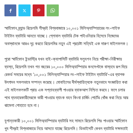
স্মার্টফোন ব্র্যান্ড রিয়েলমি শীঘ্রই বিশ্ববাজারে ১০,০০১ মিলিঅ্যাম্পিয়ারের লং-লাইফ
টাইটান ব্যাটারি আনতে যাচ্ছে। গ্লোবাল ব্যাটারি টেক পাইওনিয়ার হিসেবে নিজেদের
অবস্থানকে আরও দৃঢ় করতে রিয়েলমির নতুন এই প্রচেষ্টা সত্যিই এক দারুণ মাইলফলক।
পুরো স্মার্টফোন ইন্ডাস্ট্রি যখন হাই-ক্যাপাসিটি ব্যাটারি সল্যুশন নিয়ে পরীক্ষা-নিরীক্ষায়
ব্যস্ত, রিয়েলমি তখন গত বছরের ১০,০০০ মিলিঅ্যাম্পিয়ার কনসেপ্টকে বাস্তবে রূপ দিয়ে
রেকর্ড সময়ের মধ্যে ‘১০,০০১ মিলিঅ্যাম্পিয়ার লং-লাইফ টাইটান ব্যাটারি’-এর ব্যাপক
উৎপাদন সফলভাবে সম্পন্ন করেছে। মোবাইলের দীর্ঘস্থায়িত্বকে নতুনভাবে সংজ্ঞায়িত করা
এই মাইলফলকটি প্রায় এক সপ্তাহব্যাপী পাওয়ার ব্যাকআপ নিশ্চিত করবে। ফলে চলার
পথে ব্যবহারকারীদেরকে ভারী পাওয়ার ব্যাংক বহন কিংবা চার্জিং পোর্টের খোঁজ করা নিয়ে আর
ঝামেলা পোহাতে হবে না।
যুগান্তকারী ১০,০০১ মিলিঅ্যাম্পিয়ার ব্যাটারি সহ সামনে রিয়েলমি পি৪ পাওয়ার স্মার্টফোন
খুব শীঘ্রই বিশ্ববাজারে নিয়ে আসতে যাচ্ছে রিয়েলমি। ডিভাইসটি কেবল ব্যাটারি সক্ষমতাই