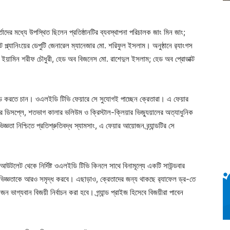
র্তাদের মধ্যে উপস্থিত ছিলেন প্রতিষ্ঠানটির ব্যবস্থাপনা পরিচালক জাং মিন জাং;
ট প্ল্যানিংয়ের ডেপুটি জেনারেল ম্যানেজার মো. শরিফুল ইসলাম। অনুষ্ঠানে র‌্যাংগস
ক্টর ইয়ামিন শরীফ চৌধুরী, হেড অব বিজনেস মো. রাশেদুল ইসলাম; হেড অব প্রোডাক্ট
েড করতে চান। ওএলইডি টিভি ফেয়ারে সে সুযোগই পাচ্ছেন ক্রেতারা। এ ফেয়ার
রি ডিসপ্লে, শতভাগ কালার ভলিউম ও ক্রিস্টাল-ক্লিয়ার ভিজ্যুয়ালের অত্যাধুনিক
 নিশ্চিতে প্রতিশ্রুতিবদ্ধ স্যামসাং, এ ফেয়ার আয়োজন ব্র্যান্ডটির সে
 আউটলেট থেকে নির্দিষ্ট ওএলইডি টিভি কিনলে সাথে বিনামূল্যে একটি সাউন্ডবার
ভিজ্ঞতাকে আরও সমৃদ্ধ করবে। এছাড়াও, ক্রেতাদের জন্য থাকছে র‍্যাফেল ড্র-তে
ভাগ্যবান বিজয়ী নির্বাচন করা হবে। গ্র্যান্ড প্রাইজ হিসেবে বিজয়ীরা পাবেন