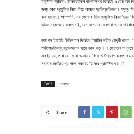
অনুষ্ঠানে স্যামসাং ইলেকট্রনিক্স বাংলাদেশের ডিরেক্টর ও হেড অব
জন্য সেরা প্রযুক্তি নিয়ে নিয়ে আসতে প্রতিশ্রুতিবদ্ধ। সমৃদ্ধ স
করা হয়েছে। পাশাপাশি, এর গ্লেয়ার-ফ্রি প্রযুক্তি নিরবচ্ছিন্
আরও সহজলভ্য করতে চাই, যেন আমাদের ক্রেতারা তাদের পরিবারের স
র‌্যাংগস ইমার্টের ডিভিশনাল ডিরেক্টর ইয়ামিন শরীফ চৌধুরী বলেন, 
প্রতিশ্রুতিবদ্ধ ব্র্যান্ডগুলোর সাথে কাজ করে। এ ফেয়ারের মা
একইসাথে, তারা যেন সেরা অফার ও রিওয়ার্ড উপভোগ করতে পারবেন। আ
সবচেয়ে নির্ভরযোগ্য শপিং গন্তব্য হিসেবে প্রতিষ্ঠিত করা।”
TAGS
Latest
Share