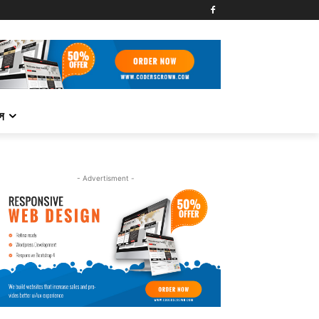
্স
- Advertisment -