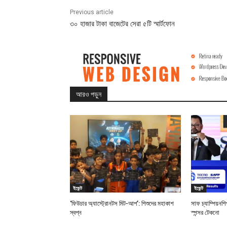
Previous article
৩০ হাজার টাকা বাজেটের সেরা ৫টি স্মার্টফোন
আরও পড়ুন
ইভেন্ট
ইভেন্ট
‘ফিউচার অ্যাস্ট্রোনটস মিট-আপ’: শিশুদের মহাকাশ
সাফ চ্যাম্পিয়ন
স্বপ্ন
স্পন্সর টেকনো