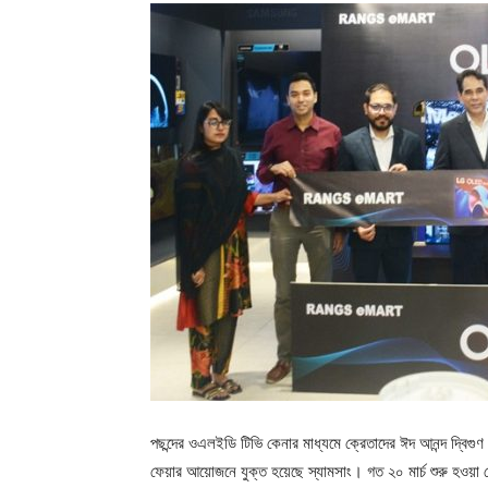
পছন্দের ওএলইডি টিভি কেনার মাধ্যমে ক্রেতাদের ঈদ আনন্দ দ্বিগু
ফেয়ার আয়োজনে যুক্ত হয়েছে স্যামসাং। গত ২০ মার্চ শুরু হওয়