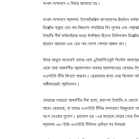
সংবাদ সম্মেলনে এ বিষয়ে জানানো হয়।
সংবাদ সম্মেলনে স্যামসাং ইলেকট্রনিক্স বাংলাদেশের ঊর্ধ্বতন কর্মক
ডিরেক্টর অ্যান্ড হেড অব বিজনেস শাহরিয়ার বিন লুৎফর এবং প্রোডাক্
ইমার্টের শীর্ষ কর্মকর্তাদের মধ্যে উপস্থিত ছিলেন ডিভিশনাল ডিরে
রায়হান আহমেদ এবং হেড অব সেলস গোলাম আজম খান।
ঈদের আনন্দে অনেকেই তাদের হোম এন্টারটেইনমেন্ট সিস্টেম আপগ্র
থেকে তারা আকর্ষণীয় প্রমোশনাল অফারে স্যামসাংয়ের গ্লেয়ার-ফ্
ওএলইডি টিভি কিনতে পারবেন। ক্রেতাদের জন্য সেরা বিনোদন অভিজ্ঞতা
অঙ্গীকারেরই প্রতিফলন।
ফেয়ারের সবচেয়ে আকর্ষণীয় দিক হলো, র‌্যাংগস ইমার্টের যে কোনো
পাবেন ক্রেতারা, যা তাদের ওএলইডি টিভির অসাধারণ ভিজ্যুয়াল অ
অংশ নেওয়ার সুযোগ। র‍্যাফেল ড্র -এর মাধ্যমে ফেয়ার শেষে তিনজন 
স্যামসাং ৬৫-ইঞ্চি ওএলইডি টিভিসহ দুর্দান্ত সব উপহার!