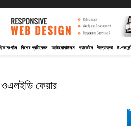
ুক্তি সংগঠন
বিশেষ প্রতিবেদন
অটোমোবাইলস
গ্যাজেটস
উদ্যোক্তা
ই-গভর্নেন
নে ওএলইডি ফেয়ার