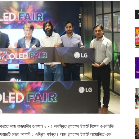
ণ করতে আজ রাজধানীর গুলশান ২ -এ অবস্থিত র‌্যাংগস ইমার্টে
বিশেষ ওএলইডি
া ফেয়ারটি চলবে আগামী ১ এপ্রিল পর্যন্ত। আজ র‍্যাংগস ইমার্টে আয়োজিত এক