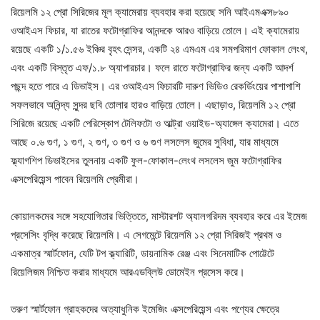
রিয়েলমি ১২ প্রো সিরিজের মূল ক্যামেরায় ব্যবহার করা হয়েছে সনি আইএমএক্স৮৯০
ওআইএস ফিচার, যা রাতের ফটোগ্রাফির আনন্দকে আরও বাড়িয়ে তোলে। এই ক্যামেরায়
রয়েছে একটি ১/১.৫৬ ইঞ্চির বৃহৎ সেন্সর, একটি ২৪ এমএম এর সমপরিমাণ ফোকাল লেংথ,
এবং একটি বিস্তৃত এফ/১.৮ অ্যাপারচার। ফলে রাতে ফটোগ্রাফির জন্য একটি আদর্শ
পছন্দ হতে পারে এ ডিভাইস। এর ওআইএস ফিচারটি দারুণ ভিডিও রেকর্ডিংয়ের পাশাপাশি
সফলভাবে অনিন্দ্য সুন্দর ছবি তোলার হারও বাড়িয়ে তোলে। এছাড়াও, রিয়েলমি ১২ প্রো
সিরিজে রয়েছে একটি পেরিস্কোপ টেলিফটো ও আল্ট্রা ওয়াইড-অ্যাঙ্গেল ক্যামেরা। এতে
আছে ০.৬ গুণ, ১ গুণ, ২ গুণ, ৩ গুণ ও ৬ গুণ লসলেস জুমের সুবিধা, যার মাধ্যমে
ফ্ল্যাগশিপ ডিভাইসের তুলনায় একটি ফুল-ফোকাল-লেংথ লসলেস জুম ফটোগ্রাফির
এক্সপেরিয়েন্স পাবেন রিয়েলমি প্রেমীরা।
কোয়ালকমের সঙ্গে সহযোগিতার ভিত্তিতে, মাস্টারশট অ্যালগরিদম ব্যবহার করে এর ইমেজ
প্রসেসিং বৃদ্ধি করেছে রিয়েলমি। এ সেগমেন্টে রিয়েলমি ১২ প্রো সিরিজই প্রথম ও
একমাত্র স্মার্টফোন, যেটি টপ ক্ল্যারিটি, ডায়নামিক রেঞ্জ এবং সিনেমাটিক পোট্টেটে
রিয়েলিজম নিশ্চিত করার মাধ্যমে আরএডব্লিউ ডোমেইন প্রসেস করে।
তরুণ স্মার্টফোন গ্রাহকদের অত্যাধুনিক ইমেজিং এক্সপেরিয়েন্স এবং পণ্যের ক্ষেত্রে