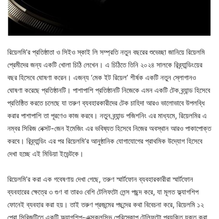
রিয়েলমি’র প্রতিষ্ঠাতা ও সিইও স্কাই লি সম্প্রতি নতুন বছরের শুভেচ্ছা জানিয়ে রিয়েলমি
প্রেমীদের জন্য একটি খোলা চিঠি লেখেন। এ চিঠিতে তিনি ২০২৪ সালকে রিব্র্যান্ডিংয়ের
বছর হিসেবে ঘোষণা করেন। এজন্য ‘মেক ইট রিয়েল’ শীর্ষক একটি নতুন স্লোগানও
ঘোষণা করেছে প্রতিষ্ঠানটি। পাশাপাশি প্রতিষ্ঠানটি নিজেকে এমন একটি টেক ব্র্যান্ড হিসেবে
প্রতিষ্ঠিত করতে চলেছে যা তরুণ ব্যবহারকারীদের টেক চাহিদা আরও ভালোভাবে উপলব্ধি
করার পাশাপাশি তা পূরণেও কাজ করবে। নতুন ব্র্যান্ড পজিশনিং এর মাধ্যমে, রিয়েলমির এ
নম্বর সিরিজ নেক্সট-জেন ইমেজিং এর ভবিষ্যত হিসেবে নিজের অবস্থান আরও পাকাপোক্ত
করবে। রিব্র্যান্ডিং এর পর রিয়েলমি’র আনুষ্ঠানিক যোগাযোগের প্রাথমিক উদ্যোগ হিসেবে
দেখা হচ্ছে এই মিডিয়া ইভেন্টকে।
রিয়েলমি’র করা এক গবেষণায় দেখা গেছে, তরুণ স্মার্টফোন ব্যবহারকারীরা স্মার্টফোন
ব্যবহারের ক্ষেত্রে ৩ গুণ বা তারও বেশি টেলিফটো লেন্স পছন্দ করে, যা মূলত ফ্ল্যাগশিপ
ফোনেই ব্যবহার করা হয়। তাই তরুণ প্রজন্মের পছন্দের কথা বিবেচনা করে, রিয়েলমি ১২
প্রো সিরিজটিতে একটি ফ্ল্যাগশিপ-এক্সক্লুসিভ পেরিস্কোপ টেলিফটো প্রযুক্তি যুক্ত করা