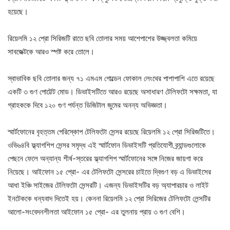
হয়েছে।
রিয়েলমি ১২ প্রো সিরিজটি রাতে ছবি তোলার সময় আশেপাশের উজ্জ্বলতা কমিয়ে
সাবজেক্টকে আরও স্পষ্ট করে তোলে।
স্বাভাবিক ছবি তোলার জন্য ৭১ এমএম গোল্ডেন ফোকাল লেংথের পাশাপাশি এতে রয়েছে
একটি ৩ গুণ পোট্টেট মোড। ডিভাইসটিতে আরও রয়েছে অসাধারণ টেলিফটো সক্ষমতা, যা
গ্রাহককে দিবে ১২০ গুণ পর্যন্ত ডিজিটাল জুমের অনন্য অভিজ্ঞতা।
স্মার্টফোনের বৃহত্তম পেরিস্কোপ টেলিফটো সেন্সর রয়েছে রিয়েলমি ১২ প্রো সিরিজটিতে।
ওভি৬৪বি ফ্ল্যাগশিপ সেন্সর সমৃদ্ধ এই স্মার্টফোন ডিভাইসটি প্রতিযোগী ব্র্যান্ডগুলোকে
পেছনে ফেলে অন্যান্য শীর্ষ-স্তরের ফ্ল্যাগশিপ স্মার্টফোনের সঙ্গে নিজের জায়গা করে
নিয়েছে। আইফোন ১৫ প্রো- এর টেলিফটো সেন্সরের চাইতে দ্বিগুণ বড় এ ডিভাইসের
আধা ইঞ্চি সাইজের টেলিফটো সেন্সরটি। এজন্য ডিভাইসটির বড় অ্যাপারচার ও লাইট
ইনটেককে ধন্যবাদ দিতেই হয়। কেননা রিয়েলমি ১২ প্রো সিরিজের টেলিফটো লেন্সটির
আলো-সংবেদনশীলতা আইফোন ১৫ প্রো- এর তুলনায় প্রায় ৩ গুণ বেশি।