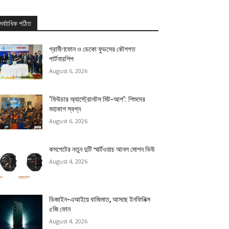
সর্বাাধিক পঠিত
গ্রামীণফোন ও ডেকো ফুডসের কৌশগত
পার্টনারশিপ
August 6, 2026
‘ফিউচার অ্যাস্ট্রোনটস মিট-আপ’: শিশুদের
মহাকাশ স্বপ্ন
August 6, 2026
কসপেটের নতুন দুটি স্মার্টওয়াচ আনল মোশন ভিউ
August 4, 2026
ডিজাইন-এআইয়ে বাজিমাত, আসছে ইনফিনিক্স
৫জি ফোন
August 4, 2026