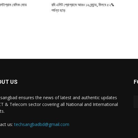
স্টাগ্রাম বেসিক মোড
রবি এলিট প্রোগ্রামে আরও ১৬ ব্র্যান্ড, মিলবে ৫২%
পর্যন্ত ছাড়
OUT US
F
sangbad ensures the news of latest and authentic updates
CT & Telecom sector covering all National and International
ts.
act us:
techsangbadbd@gmail.com