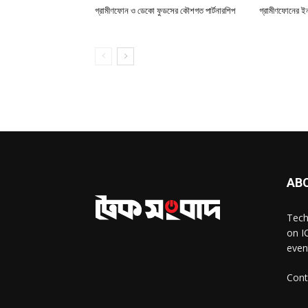
গ্রামীণফোন ও ডেকো ফুডসের কৌশগত পার্টনারশিপ
গ্রামীণফোনের ইন
AB
Tech
on I
even
Cont