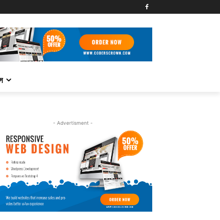
্স
- Advertisment -