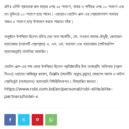
রবি’র এলিট গ্রাহকরা রুম ভাড়ার ওপর ২৫ শতাংশ, খাবার ও পানীয়র ওপর ১০ শতাংশ এবং
হল বুকিংয়ে ১০ শতাংশ ছাড় পাবেন। এছাড়াও হোটেল এক্স-এর প্রোমোশনাল অফারে
আরও ৫ শতাংশ ছাড় উপভোগ করতে পারবেন তাঁরা।
অনুষ্ঠানে উপস্থিত ছিলেন রবি’র হেড অফ মার্কেটিং, মো. শওকত কাদের চৌধুরী, জেনারেল
ম্যানেজার (লয়ালটি প্রোগ্রাম) এ. এস. এম. ফয়সাল এবং ম্যানেজার (পার্টনারশিপ
ম্যানেজমেন্ট) তাসনিয়া আফরিন।
হোটেল এক্স-এর পক্ষ থেকে উপস্থিত ছিলেন প্রতিষ্ঠানটির চিফ অপারেটিং অফিসার (গ্রুপ
সিওও) ওয়াহেদ আজিজুর রহমান, ডিরেক্টর (মার্কেটিং অ্যান্ড ব্র্যান্ড) মোরশেদ আলম ও ভাইস
প্রেসিডেন্ট (অপারেশন) অ্যান্থনি পিউরিফিকেশন। বিস্তারিত জানতে :
https://www.robi.com.bd/en/personal/robi-elite/elite-
partners/hotel-x