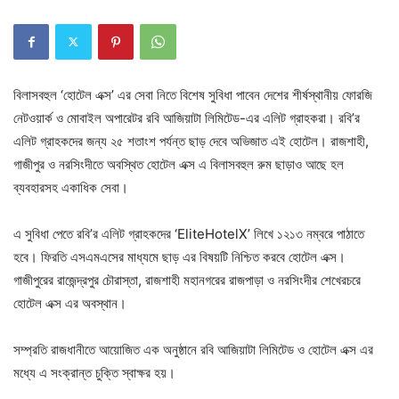
বিলাসবহুল ‘হোটেল এক্স’ এর সেবা নিতে বিশেষ সুবিধা পাবেন দেশের শীর্ষস্থানীয় ফোরজি
নেটওয়ার্ক ও মোবাইল অপারেটর রবি আজিয়াটা লিমিটেড-এর এলিট গ্রাহকরা। রবি’র
এলিট গ্রাহকদের জন্য ২৫ শতাংশ পর্যন্ত ছাড় দেবে অভিজাত এই হোটেল। রাজশাহী,
গাজীপুর ও নরসিংদীতে অবস্থিত হোটেল এক্স এ বিলাসবহুল রুম ছাড়াও আছে হল
ব্যবহারসহ একাধিক সেবা।
এ সুবিধা পেতে রবি’র এলিট গ্রাহকদের ‘EliteHotelX’ লিখে ১২১৩ নম্বরে পাঠাতে
হবে। ফিরতি এসএমএসের মাধ্যমে ছাড় এর বিষয়টি নিশ্চিত করবে হোটেল এক্স।
গাজীপুরের রাজেন্দ্রপুর চৌরাস্তা, রাজশাহী মহানগরের রাজপাড়া ও নরসিংদীর শেখেরচরে
হোটেল এক্স এর অবস্থান।
সম্প্রতি রাজধানীতে আয়োজিত এক অনুষ্ঠানে রবি আজিয়াটা লিমিটেড ও হোটেল এক্স এর
মধ্যে এ সংক্রান্ত চুক্তি স্বাক্ষর হয়।