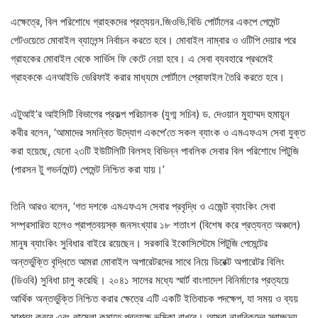
এক্ষেত্রে, বিল পরিশোধে গ্রাহকদের প্রত্যয়ন.জিওভি.বিডি পোর্টালের একপে পেমেন্ট
গেটওয়েতে মোবাইল ব্যালেন্স নির্বাচন করতে হবে। মোবাইল নাম্বার ও ওটিপি দেয়ার পরে
গ্রাহকের মোবাইল থেকে সার্ভিস ফি কেটে নেয়া হবে। এ সেবা ব্যবহারে প্রথমেই
গ্রাহককে এনআইডি ভেরিফাই করার মাধ্যমে পোর্টালে প্রোফাইল তৈরি করতে হবে।
এটুআই’র আইসিটি বিভাগের প্রকল্প পরিচালক (যুগ্ম সচিব) ড. দেওয়ান মুহাম্মদ হুমায়ূন
কবীর বলেন, ‘আমাদের সমন্বিত উদ্যোগ একপে’তে সকল ব্যাংক ও এমএফএস সেবা যুক্ত
করা হয়েছে, যেনো ২৩টি ইউটিলিটি বিলসহ বিভিন্ন পাবলিক সেবার বিল পরিশোধে পিটুজি
(পারসন টু গভর্নমেন্ট) পেমেন্ট নিশ্চিত করা যায়।’
তিনি আরও বলেন, ‘গত দশকে এমএফএস সেবার প্রবৃদ্ধি ও এজেন্ট ব্যাংকিং সেবা
সম্প্রসারিত হলেও প্রাপ্তবয়স্ক জনসংখ্যার ১৮ শতাংশ (বিশেষ করে প্রত্যন্ত অঞ্চলে)
মানুষ ব্যাংকিং সুবিধার বাইরে রয়েছেন। সরকারি ইকোসিস্টেমে পিটুজি পেমেন্টের
অন্তর্ভুক্তি বৃদ্ধিতে আমরা মোবাইল অপারেটরদের সাথে নিয়ে ডিরেক্ট অপারেটর বিলিং
(ডিওবি) সুবিধা চালু করেছি। ২০৪১ সালের মধ্যে স্মার্ট বাংলাদেশ বিনির্মাণের প্রত্যয়ে
আর্থিক অন্তর্ভুক্তি নিশ্চিত করার ক্ষেত্রে এটি একটি ইতিবাচক পদক্ষেপ, যা সময় ও ব্যয়
সাশ্রয় করবে এবং ঝামেলা কমাতে প্রত্যক্ষ ভূমিকা রাখবে। আমরা নাগরিকদের স্বাচ্ছন্দ্য