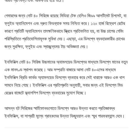
আরও প্রাণবন্ত এবং আকর্ষণীয় হয়ে ওঠে।
গেমারদের জন্য নোট ৪০ সিরিজে রয়েছে মিডিয়া টেক হেলিও জি৯৯ আলটিমেট চিপসেট, যা
ফ্লুইড অ্যানিমেশন এবং দ্রুত ফিডব্যাক সময় নিশ্চিত করে। ১২০ হার্জ রিফ্রেশ রেটের
কারণে প্রতিটি অ্যানিমেশন তাৎক্ষণিকভাবে স্ক্রিনে প্রতিফলিত হয়, যা উচ্চ চাপের গেমিং
পরিস্থিতিতে প্রতিযোগিতামূলক সুবিধা দেয়। এছাড়া, এর ডিসপ্লে ব্যবহারকারীর চোখের
জন্য সুরক্ষিত, ফ্লুইড এবং স্বাচ্ছন্দ্যময় টাচ অভিজ্ঞতা দেয়।
ইনফিনিক্স নোট ৪০ সিরিজ উচ্চমানের অ্যামলয়েড ডিসপ্লের মাধ্যমে ডিসপ্লে মানের নতুন
এক মানদণ্ড স্থাপন করেছে। আর সম্প্রতি বাজারে আসা নোট ৪০এসের মাধ্যমে
ইনফিনিক্স থ্রিডি কার্ভড অ্যামলয়েড ডিসপ্লে ব্যবহার করে সেই ধারাকে আরও এক ধাপ
সামনে নিয়ে গেছে। ইনফিনিক্স এর প্রতিশ্রুতি অনুযায়ী, সবার জন্য এই ডিসপ্লে মিড
রেঞ্জের বাজেটে ফ্ল্যাগশিপ ডিসপ্লে ব্যবহারের সুযোগ দিচ্ছে।
আসন্ন হট সিরিজের স্মার্টফোনগুলোতে ডিসপ্লে আরও উন্নত করতে প্রতিজ্ঞাবদ্ধ
ইনফিনিক্স, যা সাশ্রয়ী মূল্যে গ্রাহকদের উন্নত ভিজ্যুয়াল এবং স্মুথ পারফরম্যান্স দেবে।