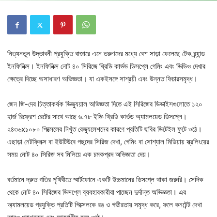
নিত্যনতুন উদ্ভাবনী প্রযুক্তি বাজারে এনে তরুণদের মধ্যে বেশ সাড়া ফেলেছে টেক ব্র্যান্ড
ইনফিনিক্স। ইনফিনিক্স নোট ৪০ সিরিজে থ্রিডি কার্ভড ডিসপ্লে গেমিং এবং ভিডিও দেখার
ক্ষেত্রে দিচ্ছে অসাধারণ অভিজ্ঞতা। যা একইসঙ্গে সাশ্রয়ী এবং উন্নত ফিচারসমৃদ্ধ।
জেন জি-দের চিত্তাকর্ষক ভিজ্যুয়াল অভিজ্ঞতা দিতে এই সিরিজের ডিভাইসগুলোতে ১২০
হার্জ রিফ্রেশ রেটের সাথে আছে ৬.৭৮ ইঞ্চি থ্রিডি কার্ভড অ্যামলয়েড ডিসপ্লে।
২৪৩৬x১০৮০ পিক্সেলের নিখুঁত রেজ্যুলেশনের কারণে প্রতিটি ছবির ডিটেইল ফুটে ওঠে।
এছাড়া নেটফ্লিক্স বা ইউটিউবে পছন্দের সিরিজ দেখা, গেমিং বা সোশ্যাল মিডিয়ায় স্ক্রলিংয়ের
সময় নোট ৪০ সিরিজ সব মিলিয়ে এক চমকপ্রদ অভিজ্ঞতা দেয়।
বর্তমানে দ্রুত গতির পৃথিবীতে স্মার্টফোনে একটি উচ্চমানের ডিসপ্লে থাকা জরুরি। সেদিক
থেকে নোট ৪০ সিরিজের ডিসপ্লে ব্যবহারকারীরা পাচ্ছেন দুর্দান্ত অভিজ্ঞতা। এর
অ্যামলয়েড প্রযুক্তি প্রতিটি পিক্সেলকে রঙ ও গভীরতায় সমৃদ্ধ করে, ফলে কনটেন্ট দেখা