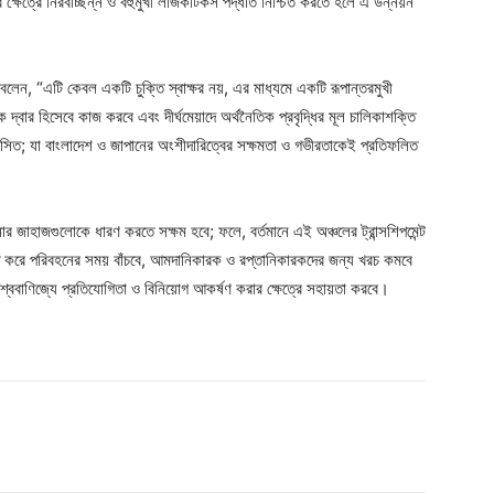
ক্ষেত্রে নিরবচ্ছিন্ন ও বহুমুখী লজিকটিকস পদ্ধতি নিশ্চিত করতে হলে এ উন্নয়ন
বলেন, “এটি কেবল একটি চুক্তি স্বাক্ষর নয়, এর মাধ্যমে একটি রূপান্তরমুখী
ক দ্বার হিসেবে কাজ করবে এবং দীর্ঘমেয়াদে অর্থনৈতিক প্রবৃদ্ধির মূল চালিকাশক্তি
্ছ্বসিত; যা বাংলাদেশ ও জাপানের অংশীদারিত্বের সক্ষমতা ও গভীরতাকেই প্রতিফলিত
র জাহাজগুলোকে ধারণ করতে সক্ষম হবে; ফলে, বর্তমানে এই অঞ্চলের ট্রান্সশিপমেন্ট
 করে পরিবহনের সময় বাঁচবে, আমদানিকারক ও রপ্তানিকারকদের জন্য খরচ কমবে
িশ্ববাণিজ্যে প্রতিযোগিতা ও বিনিয়োগ আকর্ষণ করার ক্ষেত্রে সহায়তা করবে।