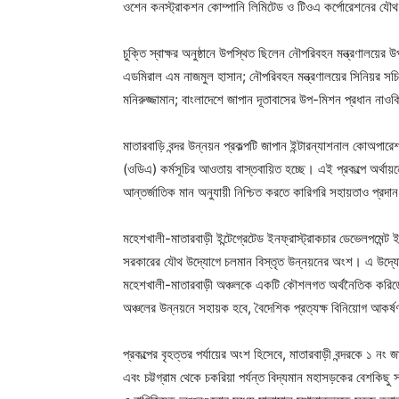
ওশেন কনস্ট্রাকশন কোম্পানি লিমিটেড ও টিওএ কর্পোরেশনের যৌথ উ
চুক্তি স্বাক্ষর অনুষ্ঠানে উপস্থিত ছিলেন নৌপরিবহন মন্ত্রণালয়ের
এডমিরাল এম নাজমুল হাসান; নৌপরিবহন মন্ত্রণালয়ের সিনিয়র সচিব ম
মনিরুজ্জামান; বাংলাদেশে জাপান দূতাবাসের উপ-মিশন প্রধান না
মাতারবাড়ি বন্দর উন্নয়ন প্রকল্পটি জাপান ইন্টারন্যাশনাল কোঅপা
(ওডিএ) কর্মসূচির আওতায় বাস্তবায়িত হচ্ছে। এই প্রকল্পে অর্থা
আন্তর্জাতিক মান অনুযায়ী নিশ্চিত করতে কারিগরি সহায়তাও প্রদ
মহেশখালী-মাতারবাড়ী ইন্টেগ্রেটেড ইনফ্রাস্ট্রাকচার ডেভেলপমেন্ট
সরকারের যৌথ উদ্যোগে চলমান বিস্তৃত উন্নয়নের অংশ। এ উদ্যোগে
মহেশখালী-মাতারবাড়ী অঞ্চলকে একটি কৌশলগত অর্থনৈতিক করিডোর
অঞ্চলের উন্নয়নে সহায়ক হবে, বৈদেশিক প্রত্যক্ষ বিনিয়োগ আকর্
প্রকল্পের বৃহত্তর পর্যায়ের অংশ হিসেবে, মাতারবাড়ী বন্দরকে ১ ন
এবং চট্টগ্রাম থেকে চকরিয়া পর্যন্ত বিদ্যমান মহাসড়কের বেশকিছু স