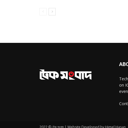
AB
Tech
on I
even
Cont
2022 © টেক সংবাদ | Website Developed by Himel Hasan