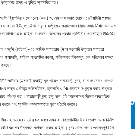
দ্যোগের মধ্যে এ চুক্তি স্বাক্ষরিত হয়।
 উপদেষ্টা ব্রিগেডিয়ার জেনারেল (অব.) ড. এম সাখাওয়াত হোসেন; নৌবাহিনী প্রধান
োহাম্মদ ইউসুফ; চট্টগ্রাম বন্দর কর্তৃপক্ষের চেয়ারম্যান রিয়ার অ্যাডমিরাল এস এম
ওকি তাকাহাশি এবং জাইকা বাংলাদেশ অফিসের প্রধান প্রতিনিধি তোমোহিদে ইচিগুচি।
রেশন এজেন্সি (জাইকা)-এর আর্থিক সহায়তায় (ঋণ) সরকারি উন্নয়ন সহায়তা
য়নের পাশাপাশি, জাইকা প্রকল্পটির নকশা, পরিবেশগত দিকসমূহ এবং পরিচালন দক্ষতা
ান করছে।
 ইনিশিয়েটিভের (এমআইডিআই) মূল প্রকল্প মাতারবাড়ী বন্দর, যা বাংলাদেশ ও জাপান
র লক্ষ্য একীভূত লজিসটিকস, জ্বালানি ও শিল্পোন্নয়ন সংযুক্ত করার মাধ্যমে
ে পরিণত করা। মাতারবাড়ী বন্দর চালু হলে এটি আশেপাশের বিশেষ অর্থনৈতিক
ষণ করবে এবং স্থানীয় কর্মসংস্থানের সুযোগ তৈরি করবে।
ং জাতীয় মহাসড়কের সাথে যুক্ত করবে এমন ২৭ কিলোমিটার দীর্ঘ সংযোগ সড়ক নির্মাণ
ংকীর্ণ অংশের উন্নয়নে সহায়তা করছে জাইকা। বন্দর থেকে দেশের গুরুত্বপূর্ণ শিল্প