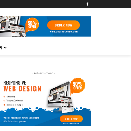
্স
- Advertisment -