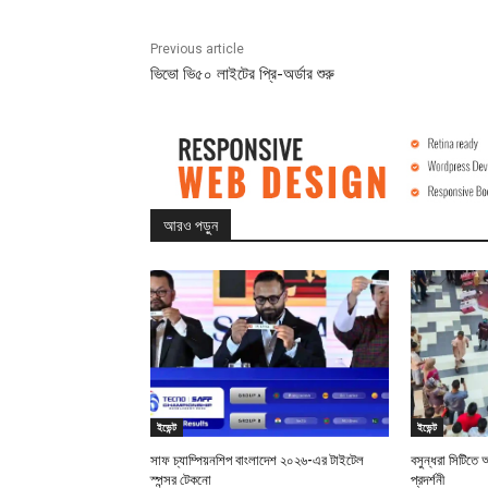
Previous article
ভিভো ভি৫০ লাইটের প্রি-অর্ডার শুরু
আরও পড়ুন
ইভেন্ট
ইভেন্ট
সাফ চ্যাম্পিয়নশিপ বাংলাদেশ ২০২৬-এর টাইটেল
বসুন্ধরা সিটিতে অ
স্পন্সর টেকনো
প্রদর্শনী