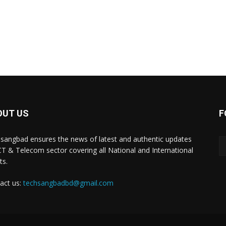
OUT US
F
sangbad ensures the news of latest and authentic updates
CT & Telecom sector covering all National and International
ts.
act us:
techsangbadbd@gmail.com