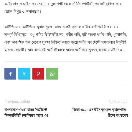
অটোফোকাস মেইন ক্যামেরা। যা স্ন্যাপশট থেকে স্টানিং পোর্ট্রেট, প্রতিটি ছবিকে করে
তোলে নিখুঁত ও অসাধারণ।
আইপি৬৮ ও আইপি৬৯ ডুয়াল সুরক্ষা আছে বলেই আন্ডারওয়াটার ফটোগ্রাফি করা যায়
সম্পূর্ণ নিশ্চিন্তে। শুধু পানির ছিটেফোঁটা নয়, গভীর পানি, বৃষ্টি অথবা ঝর্ণার পানি, ধুলোবালি,
এবং আকস্মিক শক থেকেও সুরক্ষা নিশ্চিত করতে প্রয়োজনীয় সব টেস্টে সফলভাবে উত্তীর্ণ
হয়েছে ফোনটি। আর এভাবেই স্মার্ট জীবনকে আরও স্মার্ট করে তুলেছে ভিভো ওয়াই৪০০।
Previous article
Next article
বাংলাদেশে পাওয়া যাচ্ছে ‘আল্টিমেট
রিভো এ১২-এস উইন ব্যাংকক ক্যাম্পেইন-
ডিউরেবিলিটি চ্যাম্পিয়ন’ অপো এ৫
রিভো বাংলাদেশ