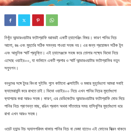
নিখুঁত আন্ডারওয়াটার ফটোগ্রাফি বরাবরই একটি চ্যালেঞ্জিং বিষয়। কারণ পানির নিচে
আলো, রঙ এবং মুহুর্তের সঠিক সমন্বয় পাওয়া সহজ নয়। এর জন্য প্রয়োজন সঠিক টুল
এবং আধুনিক স্মার্ট প্রযুক্তি। এই চ্যালেঞ্জকে সহজ করে তোলার লক্ষ্যে ভিভো নিয়ে
এসেছে ওয়াই৪০০, যা বর্তমানে একটি প্রপার ও স্মার্ট আন্ডারওয়াটার ফটোগ্রাফির নতুন
সল্যুশন।
বন্ধুদের সঙ্গে ট্যুর কিংবা সুইমিং পুলে কাটানো এক্সাইটিং ও মজার মুহূর্তগুলো আমরা সবাই
ক্যামেরাবন্দি করে রাখতে চাই। ভিভো ওয়াই৪০০ নিয়ে এখন পানির নিচের মুহুর্তগুলো
ক্যাপচার করা আরও সহজ। কারণ, এর ডেডিকেটেড আন্ডারওয়াটার ফটোগ্রাফি মোড দিয়ে
পানির নিচে প্রাণবন্ত মাছ, রঙিন প্রবাল অথবা সাঁততারে সময় হাসিখুশির মুহুর্তগুলো ধরে
রাখা এখন আরও সহজ।
ওয়েট হ্যান্ড টাচ অ্যালগরিদম থাকায় পানির নিচে বা ভেজা হাতেও এই ফোনের স্ক্রিন থাকবে