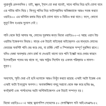
পুরোপুরি রেসপনসিভ। তাই, স্ক্রল, ট্যাপ তো করা যাবেই, সাথে পানির নিচে ছবি তোলা যাবে
এর শাটার বাটন দিয়ে। কিন্তু পানির নিচে ফটোগ্রাফির অভিজ্ঞতাকে আরও সহজ করতে
ওয়াই৪০০ এর ভলিউম রকার দিয়ে ছবি তোলা যাবে ও ভিডিও করা যাবে। ফলে, কোনো
মুহূর্ত মিস হওয়ার সুযোগ নেই।
পানি থেকে উঠে আসার পর, ফোনের সুরক্ষার জন্য ভিভো ওয়াই৪০০-এ আছে ওয়ান টাচ
ওয়াটার ইজেকশন ফিচার। মাত্র এক টাচেই মাইক্রো ভাইব্রেশন এর মাধ্যমে ফোনের
ভেতরের অবশিষ্ট পানি বের করে দেয়, যা চার্জিং পোর্ট ও স্পিকারকে সম্পূর্ণ সুরক্ষিত রাখে।
যদিও ভেজা অবস্থায় ফোন চার্জ না দেওয়াই ভালো তবে পানি ইজেক্ট করে দেবার কারনে
ইলেকট্রিক শকের ভয় থাকে না, আর সাউন্ড সিস্টেম হয় একদম পরিষ্কার ও মাফল-
মুক্ত।
অবশেষে, স্মৃতি ঘেরা এই ছবি গুলোকে আরও নিখুঁত করতে রয়েছে এআই অটো ইরেজ এবং
এআই ফটো ইনহ্যান্স অপশন। অনাকাঙ্ক্ষিত বস্তু সরানো থেকে শুরু করে ছবির রঙ,
কনট্রাস্ট এবং শার্পনেসের অটো অপ্টিমাইজেশন এক টাচেই সম্পন্ন হয়।
ভিভো ওয়াই৪০০-এ আছে ফ্ল্যাগশিপ লেভেলের ৫০ মেগাপিক্সেল সনি আইএমএক্স৮৫২