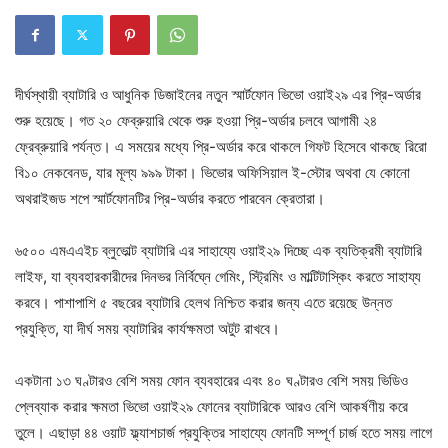
দীর্ঘস্থায়ী ব্যাটারি ও আধুনিক ডিজাইনের নতুন স্মার্টফোন ভিভো ওয়াই২৯ এর প্রি-অর্ডার
শুরু হয়েছে। গত ২০ ফেব্রুয়ারি থেকে শুরু হওয়া প্রি-অর্ডার চলবে আগামী ২৪
ফ্রেব্রুয়ারি পর্যন্ত। এ সময়ের মধ্যে প্রি-অর্ডার করে থাকলে গিফট হিসেবে থাকছে রিরো
বি১০ নেকবেনড, যার মূল্য ৯৯৯ টাকা। ভিভোর অফিসিয়াল ই-স্টোর অথবা যে কোনো
অথরাইজড শপে স্মার্টফোনটির প্রি-অর্ডার করতে পারবেন ক্রেতারা।
৬৫০০ এমএএইচ ব্লুভোল্ট ব্যাটারি এর সাহায্যে ওয়াই২৯ দিচ্ছে এক ব্যতিক্রমী ব্যাটারি
লাইফ, যা ব্যবহারকারীদের দিনভর নির্বিঘ্নে গেমিং, স্ট্রিমিং ও মাল্টিটাস্কিং করতে সাহায্য
করবে। পাশাপাশি ৫ বছরের ব্যাটারি হেলথ নিশ্চিত করার জন্য এতে রয়েছে উন্নত
প্রযুক্তি, যা দীর্ঘ সময় ব্যাটারির কার্যক্ষমতা অটুট রাখবে।
একটানা ১৩ ঘণ্টারও বেশি সময় ফোন ব্যবহারের এবং ৪০ ঘণ্টারও বেশি সময় ভিডিও
প্লেব্যাক করার ক্ষমতা ভিভো ওয়াই২৯ ফোনের ব্যাটারিকে আরও বেশি আকর্ষণীয় করে
তুলে। এছাড়া ৪৪ ওয়াট ফ্ল্যাশচার্জ প্রযুক্তির সাহায্যে ফোনটি সম্পূর্ণ চার্জ হতে সময় লাগে