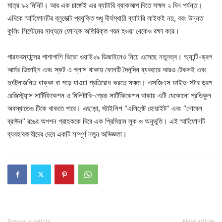
মাত্র ৯২ মিনিট। আর এক চার্জেই এর ব্যাটারি ব্যাকআপ দিতে সক্ষম ২ দিন পর্যন্ত।
এদিকে স্মার্টফোনটির ব্লুভোল্ট প্রযুক্তি শুধু দীর্ঘস্থায়ী ব্যাটারি লাইফই নয়, বরং উন্নত
কুলিং সিস্টেমের মাধ্যমে ফোনকে অতিরিক্ত গরম হওয়া থেকেও রক্ষা করে।
পারফরম্যান্সের পাশাপাশি ভিভো ওয়াই২৯ ডিজাইনেও নিয়ে এসেছে নতুনত্ব। অ্যান্টি-ড্রপ
আর্মর ডিজাইন এবং স্কট এ গ্লাস থাকায় ফোনটি দৈনন্দিন ব্যবহারে আরও টেকসই এবং
দুর্ঘটনাজনিত ধাক্কা বা পড়ে যাওয়া প্রতিরোধ করতে সক্ষম। এসজিএস ফাইভ-স্টার ড্রপ
রেজিস্ট্যান্স সার্টিফিকেশন ও মিলিটারি-গ্রেড সার্টিফিকেশন থাকায় এটি যেকোনো প্রতিকূল
অবস্থাতেও টিকে থাকতে পারে। এছাড়া, স্টাইলিশ “এলিগেন্ট হোয়াইট” এবং “নোবেল
ব্রাউন” রঙের অপশন গ্রাহককে দিবে এক প্রিমিয়াম লুক ও অনুভূতি। এই স্মার্টফোনটি
ব্যবহারকারীদের দেবে একটি সম্পূর্ণ নতুন অভিজ্ঞতা।
Previous article
Next article