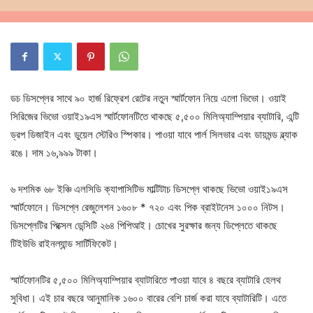
ডচ ডিসপ্লের সাথে ৯০ হার্জ রিফ্রেশ রেটের নতুন স্মার্টফোন নিয়ে এলো ভিভো। ওয়াই
সিরিজের ভিভো ওয়াই১৯এস স্মার্টফোনটিতে থাকছে ৫,৫০০ মিলিঅ্যাম্পিয়ার ব্যাটারি, এন্টি
ড্রপ ডিজাইন এবং ডুয়েল স্টেরিও স্পিকার। পাওয়া যাবে পার্ল সিলভার এবং ডায়মন্ড ব্ল্যাক
রঙে। দাম ১৬,৯৯৯ টাকা।
৬ দশমিক ৬৮ ইঞ্চি এলসিডি ক্যাপাসিটিভ মাল্টিটাচ ডিসপ্লে থাকছে ভিভো ওয়াই১৯এস
স্মার্টফোনে। ডিসপ্লে রেজুলেশন ১৬০৮ * ৭২০ এবং পিক ব্রাইটনেস ১০০০ নিটস।
ডিসপ্লেটির পিক্সেল ডেন্সিটি ২৬৪ পিপিআই। চোখের সুরক্ষার জন্য ডিপ্লেতে থাকছে
টিইউভি রাইনল্যান্ড সার্টিফিকেট।
স্মার্টফোনটির ৫,৫০০ মিলিঅ্যাম্পিয়ার ব্যাটারিতে পাওয়া যাবে ৪ বছরে ব্যাটারি হেলথ
সুবিধা। এই চার বছরে আনুমানিক ১৬০০ বারের বেশি চার্জ করা যাবে ব্যাটারিটি। এতে