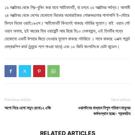
১৯ অক্টোবর থেকে প্রি-বুকিং করা যাবে স্মার্টফোনটি, যা চলবে ২৩ অক্টোবর পর্যন্ত। আগামী
২৪ অক্টোবর থেকে দেশের যেকোনো ভিভোর অথোরাইজড শোরুমগুলোর পাশাপাশি ই-স্টোরে
মিলবে ভিভো ওয়াই১৯এস। স্মার্টফোনটি কিনলেই থাকছে লটারির সুযোগ। বাই ওয়ান গেট
ওয়ান অফার, দুই বছরের ফ্রি ওয়ারেন্টি আর রিরো বি১০ নেকব্যান্ড, এই তিনটির মধ্যে
যেকোনো একটি উপহার জিতে নেওয়ার সুযোগ থাকছে লটারিতে । সাথে থাকছে ২এক্স পয়েন্ট
মেম্বারশিপ কার্ড (ব্র্যান্ড শপে পাওয়া যাবে) এবং ১৮ জিবি বাংলালিংক ডেটা বান্ডেল।
Previous article
Next article
অপো নিয়ে এলো নতুন রেনো১২ ৫জি
ওয়ালটনের মাধ্যমে বিপুল পরিমাণ মানুষের
কর্মসংস্থান হচ্ছে- শ্রমসচিব
RELATED ARTICLES