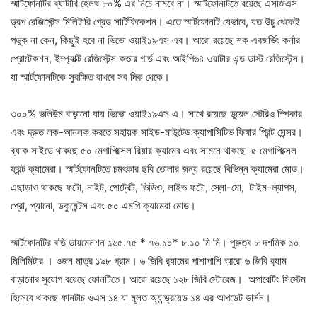
স্মার্টফোনটির ব্যাটারি হেলথ ৮০% এর নিচে নামবে না। স্মার্টফোনটিতে রয়েছে এসজিএস
ড্রপ রেজিস্টেন্স মিলিটারি গ্রেড সার্টিফিকেশন। এতে স্মার্টফোনটি যেভাবে, যত উচু থেকেই
পড়ুক না কেন, কিছুই হবে না ভিভো ওয়াই১৯এস এর। আরো রয়েছে শক এবজর্ভিং কর্নার
প্রোটেকশন, ইম্প্যাক্ট রেজিস্টেন্স কভার গার্ড এবং আইপি৬৪ ওয়াটার এন্ড ডাস্ট রেজিস্টেন্স।
যা স্মার্টফোনটিকে সুরক্ষিত রাখবে সব দিক থেকে।
৩০০% ভলিউম বাড়ানো যায় ভিভো ওয়াই১৯এস এ। সাথে রয়েছে ডুয়েল স্টেরিও স্পিকার
এবং দ্রুত লক-আনলক করতে সহায়ক সাইড-মাউন্টেড ক্যাপাসিটিভ ফিঙ্গার প্রিন্ট সেন্সর।
ব্যাক সাইডে থাকছে ৫০ মেগাপিক্সেল রিয়ার ক্যামের এবং সামনে থাকছে ৫ মেগাপিক্সেল
ফ্রন্ট ক্যামেরা। স্মার্টফোনটিতে চমৎকার ছবি তোলার জন্য রয়েছে বিভিন্ন ক্যামেরা মোড।
এছাড়াও থাকছে ফটো, নাইট, পোর্ট্রেট, ভিডিও, লাইভ ফটো, স্লো-মো, টাইম-ল্যাপস,
প্রো, প্যানো, ডকুমেন্টস এবং ৫০ এমপি ক্যামেরা মোড।
স্মার্টফোনটির বডি ডায়মেনশন ১৬৫.৭৫ * ৭৬.১০* ৮.১০ মি মি। পুরুত্ব ৮ দশমিক ১০
মিলিমিটার । ওজন মাত্র ১৯৮ গ্রাম। ৬ জিবি র‌্যামের পাশাপাশি আরো ৬ জিবি র‌্যাম
বাড়ানোর সুযোগ রয়েছে ফোনটিতে। আরো রয়েছে ১২৮ জিবি স্টোরেজ। অপারেটিং সিস্টেম
হিসেবে থাকছে ফানটাচ ওএস ১৪ যা মূলত অ্যান্ড্রয়েড ১৪ এর আপডেট ভার্সন।