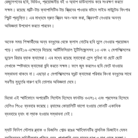
রেজুলেশনের ছবি, ভিডিও, প্রয়োজনীয় বই ও অ্যাপ ডাউনলোড করে সংরক্ষণ করতে
সক্ষম। রয়েছে মাল্টি-টাচ ক্যাপাসিটিভ টাচ স্ক্রিনের পাওয়ার বাটনে সাইড মাউন্টেড ফিংগার
প্রিন্ট প্রযুক্তি। এর মাধ্যমে দ্রুত স্ক্রিন অন-অফ করা, স্ক্রিনশট নেওয়ার অনন্য
অভিজ্ঞতা উপভোগ করতে পারবেন।
অনেক সময় শিক্ষার্থীদের অন্য বন্ধুদের থেকে ক্লাস নোটের ছবি তুলে নেওয়ার প্রয়োজন
পড়ে। ওয়াই১৬ এক্ষেত্রে দিয়েছে আর্টিফিসিয়াল ইন্টিলিজেন্সসহ ১৩ এবং ২ মেগাপিক্সেলের
ডুয়েল রিয়ার ব্যাক ক্যামেরা। এর মধ্যে রয়েছে ম্যাক্রো লেন্স সুবিধা যা ছোট ছোট
লেখাকে স্পষ্টভাবে ক্যামেরা বন্দি করতে সক্ষম। ফলে জুম করলেও ছবি ফেটে যাওয়ার
সম্ভাবনা থাকবে না। এছাড়া ৫ মেগাপিক্সেলের ফ্রন্ট ক্যামেরা পরিবার কিংবা বন্ধুদের সাথে
সরণীয় মুহূর্তের দারুণ ছবি তোলার অভিজ্ঞতা দেবে।
ভিভো এই স্মার্টফোনে অপারেটিং সিস্টেম হিসেবে ফানটাচ ওএস১২ এবং প্রসেসর হিসেবে
হেলিও পি৩৫ ব্যবহার করেছে। র‍্যামের কোয়ালিটি ভালো হওয়ায় ফোনটি একাধিক
ব্যবহারে হ্যাং বা ল্যাক হওয়ার সম্ভাবনা নেই।
ম্যাট ফিনিশ স্টেলার ব্ল্যাক ও ডিজলিং গোল্ড রঙের স্মার্টফোনটির নান্দনিক ডিজাইন যেমন
ব্যক্তিত্বে রুচিশীলতার পরিচয় দেবে, পাশাপাশি দেবে হাতের ছাপ ও দাগ থেকে সুরক্ষা।