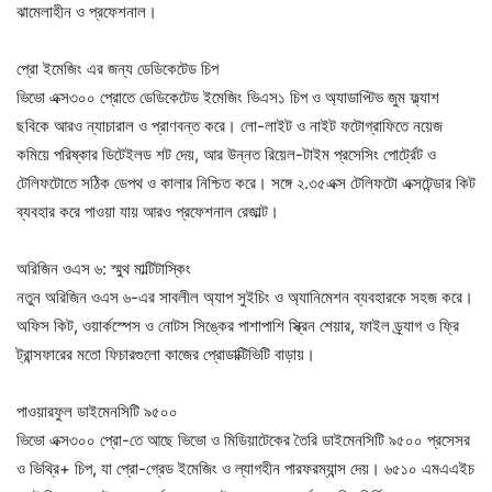
ঝামেলাহীন ও প্রফেশনাল।
প্রো ইমেজিং এর জন্য ডেডিকেটেড চিপ
ভিভো এক্স৩০০ প্রোতে ডেডিকেটেড ইমেজিং ভিএস১ চিপ ও অ্যাডাপ্টিভ জুম ফ্ল্যাশ
ছবিকে আরও ন্যাচারাল ও প্রাণবন্ত করে। লো-লাইট ও নাইট ফটোগ্রাফিতে নয়েজ
কমিয়ে পরিষ্কার ডিটেইলড শট দেয়, আর উন্নত রিয়েল-টাইম প্রসেসিং পোর্ট্রেট ও
টেলিফটোতে সঠিক ডেপথ ও কালার নিশ্চিত করে। সঙ্গে ২.৩৫এক্স টেলিফটো এক্সটেন্ডার কিট
ব্যবহার করে পাওয়া যায় আরও প্রফেশনাল রেজাল্ট।
অরিজিন ওএস ৬: স্মুথ মাল্টিটাস্কিং
নতুন অরিজিন ওএস ৬-এর সাবলীল অ্যাপ সুইচিং ও অ্যানিমেশন ব্যবহারকে সহজ করে।
অফিস কিট, ওয়ার্কস্পেস ও নোটস সিঙ্কের পাশাপাশি স্ক্রিন শেয়ার, ফাইল ড্র্যাগ ও ফ্রি
ট্রান্সফারের মতো ফিচারগুলো কাজের প্রোডাক্টিভিটি বাড়ায়।
পাওয়ারফুল ডাইমেনসিটি ৯৫০০
ভিভো এক্স৩০০ প্রো-তে আছে ভিভো ও মিডিয়াটেকের তৈরি ডাইমেনসিটি ৯৫০০ প্রসেসর
ও ভিথ্রি+ চিপ, যা প্রো-গ্রেড ইমেজিং ও ল্যাগহীন পারফরম্যান্স দেয়। ৬৫১০ এমএএইচ