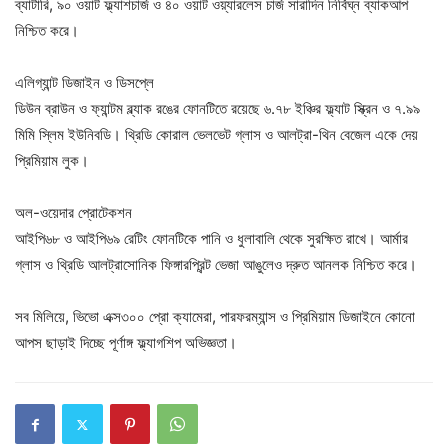
ব্যাটারি, ৯০ ওয়াট ফ্ল্যাশচার্জ ও ৪০ ওয়াট ওয়্যারলেস চার্জ সারাদিন নির্বিঘ্ন ব্যাকআপ
নিশ্চিত করে।
এলিগ্যান্ট ডিজাইন ও ডিসপ্লে
ডিউন ব্রাউন ও ফ্যান্টম ব্ল্যাক রঙের ফোনটিতে রয়েছে ৬.৭৮ ইঞ্চির ফ্ল্যাট স্ক্রিন ও ৭.৯৯
মিমি স্লিম ইউনিবডি। থ্রিডি কোরাল ভেলভেট গ্লাস ও আলট্রা-থিন বেজেল একে দেয়
প্রিমিয়াম লুক।
অল-ওয়েদার প্রোটেকশন
আইপি৬৮ ও আইপি৬৯ রেটিং ফোনটিকে পানি ও ধুলাবালি থেকে সুরক্ষিত রাখে। আর্মার
গ্লাস ও থ্রিডি আলট্রাসোনিক ফিঙ্গারপ্রিন্ট ভেজা আঙুলেও দ্রুত আনলক নিশ্চিত করে।
সব মিলিয়ে, ভিভো এক্স৩০০ প্রো ক্যামেরা, পারফরম্যান্স ও প্রিমিয়াম ডিজাইনে কোনো
আপস ছাড়াই দিচ্ছে পূর্ণাঙ্গ ফ্ল্যাগশিপ অভিজ্ঞতা।