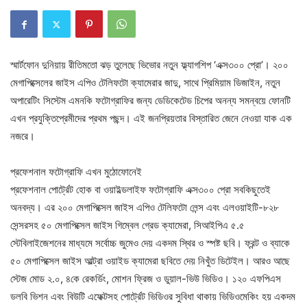
স্মার্টফোন দুনিয়ায় রীতিমতো ঝড় তুলেছে ভিভোর নতুন ফ্ল্যাগশিপ ‘এক্স৩০০ প্রো’। ২০০
মেগাপিক্সেলের জাইস এপিও টেলিফটো ক্যামেরার জাদু, সাথে প্রিমিয়াম ডিজাইন, নতুন
অপারেটিং সিস্টেম এমনকি ফটোগ্রাফির জন্য ডেডিকেটেড চিপের অনন্য সমন্বয়ে ফোনটি
এখন প্রযুক্তিপ্রেমীদের প্রথম পছন্দ। এই জনপ্রিয়তার বিস্তারিত জেনে নেওয়া যাক এক
নজরে।
প্রফেশনাল ফটোগ্রাফি এখন মুঠোফোনেই
প্রফেশনাল পোর্ট্রেট হোক বা ওয়াইল্ডলাইফ ফটোগ্রাফি এক্স৩০০ প্রো সবকিছুতেই
অনবদ্য। এর ২০০ মেগাপিক্সেল জাইস এপিও টেলিফটো লেন্স এবং এলওয়াইটি-৮২৮
সেন্সরসহ ৫০ মেগাপিক্সেল জাইস গিম্বেল গ্রেড ক্যামেরা, সিআইপিএ ৫.৫
স্টেবিলাইজেশনের মাধ্যমে সর্বোচ্চ জুমেও দেয় একদম স্থির ও স্পষ্ট ছবি। ফ্রন্ট ও ব্যাকে
৫০ মেগাপিক্সেল জাইস আল্ট্রা ওয়াইড ক্যামেরা ছবিতে দেয় নিখুঁত ডিটেইল। আরও আছে
স্টেজ মোড ২.০, ৪কে রেকর্ডিং, মোশন ফ্রিজ ও ডুয়াল-ভিউ ভিডিও। ১২০ এফপিএস
ডলবি ভিশন এবং বিউটি এফেক্টসহ পোর্ট্রেট ভিডিওর সুবিধা থাকায় ভিডিওমেকিং হয় একদম