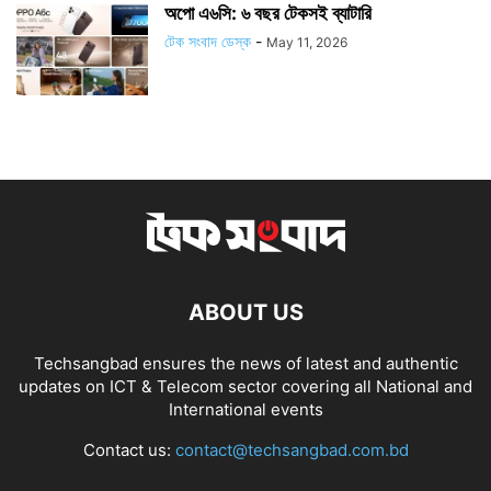
অপো এ৬সি: ৬ বছর টেকসই ব্যাটারি
টেক সংবাদ ডেস্ক
-
May 11, 2026
ABOUT US
Techsangbad ensures the news of latest and authentic
updates on ICT & Telecom sector covering all National and
International events
Contact us:
contact@techsangbad.com.bd