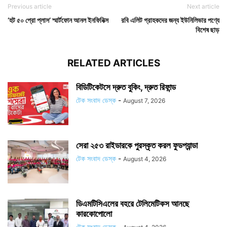
Previous article
Next article
‘হট ৫০ প্রো প্লাস’ স্মার্টফোন আনল ইনফিনিক্স
রবি এলিট গ্রাহকদের জন্য ইউনিলিভার পণ্যে
বিশেষ ছাড়
RELATED ARTICLES
বিডিটিকেটসে দ্রুত বুকিং, দ্রুত রিফান্ড
টেক সংবাদ ডেস্ক
-
August 7, 2026
সেরা ২৫৩ রাইডারকে পুরস্কৃত করল ফুডপ্যান্ডা
টেক সংবাদ ডেস্ক
-
August 4, 2026
ডিএমটিসিএলের বহরে টেলিমেটিকস আনছে
কারকোপোলো
টেক সংবাদ ডেস্ক
-