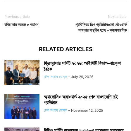
Previous article
Next article
রবির আয় কমেছে ৫ শতাংশ
প্রতিনিয়ত শিল্প প্রতিষ্ঠানগুলো নেটওয়ার্ক
সমস্যার সম্মুখীন হচ্ছে – ক্যাসপারস্কি
RELATED ARTICLES
ফ্রিল্যান্সার সামিট ২০২৬: আইসিটি বিভাগ–বাক্কো
বৈঠক
টেক সংবাদ ডেস্ক
-
July 29, 2026
অ্যাসোসিও অ্যাওয়ার্ড ২০২৫ পেল বাংলাদেশি দুই
প্রতিষ্ঠান
টেক সংবাদ ডেস্ক
-
November 12, 2025
বিপিও সামিট বাংলাদেশ ২০২৫-এ বাক্কোর সমঝোতা