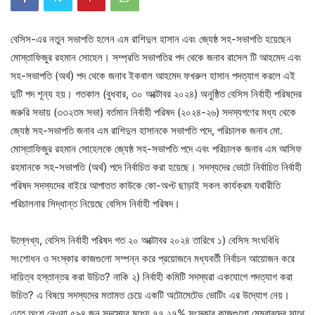
বেসিস-এর নতুন সভাপতি হলেন এম রাশিদুল হাসান এবং জ্যেষ্ঠ সহ-সভাপতি হয়েছেন
মোস্তাফিজুর রহমান সোহেল। সম্প্রতি সভাপতির পদ থেকে জনাব রাসেল টি আহমেদ এবং
সহ-সভাপতি (অর্থ) পদ থেকে জনাব ইকবাল আহমেদ ফখরুল হাসান পদত্যাগ করলে এই
দুটি পদ শূন্য হয়। গতকাল (বুধবার, ৩০ অক্টোবর ২০২৪) অনুষ্ঠিত বেসিস নির্বাহী পরিষদের
জরুরি সভায় (৩৩২তম সভা) বর্তমান নির্বাহী পরিষদ (২০২৪-২৬) সদস্যগণের মধ্য থেকে
জ্যেষ্ঠ সহ-সভাপতি জনাব এম রাশিদুল হাসানকে সভাপতি পদে, পরিচালক জনাব মো.
মোস্তাফিজুর রহমান সোহেলকে জ্যেষ্ঠ সহ-সভাপতি পদে এবং পরিচালক জনাব এম আসিফ
রহমানকে সহ-সভাপতি (অর্থ) পদে নির্বাচিত করা হয়েছে। সদস্যদের ভোটে নির্বাচিত নির্বাহী
পরিষদ সদস্যদের বাইরে আপাতত কাউকে কো-অপ্ট ছাড়াই সকল কার্যক্রম যথারীতি
পরিচালনার সিদ্ধান্ত নিয়েছে বেসিস নির্বাহী পরিষদ।
উল্লেখ্য, বেসিস নির্বাহী পরিষদ গত ২০ অক্টোবর ২০২৪ তারিখে ১) বেসিস সংঘবিধি
সংশোধন ও সংস্কার কাজগুলো সম্পন্ন করে প্রয়োজনে মধ্যবর্তী নির্বাচন আয়োজন করে
দায়িত্ব হস্তান্তর করা উচিত? নাকি ২) নির্বাহী কমিটি সদস্যরা একযোগে পদত্যাগ করা
উচিত? এ বিষয়ে সদস্যদের মতামত চেয়ে একটি অটোমেটেড ভোটিং এর উদ্যোগ নেয়।
এতে অংশ নেওয়া ৫৯৪ জন সদস্যের মধ্যে ৭৭.২৭% সংস্কার কাজগুলো মেম্বারদের সাথে