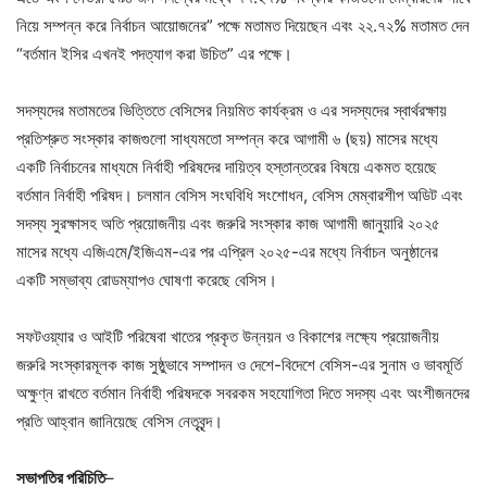
নিয়ে সম্পন্ন করে নির্বাচন আয়োজনের” পক্ষে মতামত দিয়েছেন এবং ২২.৭২% মতামত দেন
“বর্তমান ইসির এখনই পদত্যাগ করা উচিত” এর পক্ষে।
সদস্যদের মতামতের ভিত্তিতে বেসিসের নিয়মিত কার্যক্রম ও এর সদস্যদের স্বার্থরক্ষায়
প্রতিশ্রুত সংস্কার কাজগুলো সাধ্যমতো সম্পন্ন করে আগামী ৬ (ছয়) মাসের মধ্যে
একটি নির্বাচনের মাধ্যমে নির্বাহী পরিষদের দায়িত্ব হস্তান্তরের বিষয়ে একমত হয়েছে
বর্তমান নির্বাহী পরিষদ। চলমান বেসিস সংঘবিধি সংশোধন, বেসিস মেম্বারশীপ অডিট এবং
সদস্য সুরক্ষাসহ অতি প্রয়োজনীয় এবং জরুরি সংস্কার কাজ আগামী জানুয়ারি ২০২৫
মাসের মধ্যে এজিএমে/ইজিএম-এর পর এপ্রিল ২০২৫-এর মধ্যে নির্বাচন অনুষ্ঠানের
একটি সম্ভাব্য রোডম্যাপও ঘোষণা করেছে বেসিস।
সফটওয়্যার ও আইটি পরিষেবা খাতের প্রকৃত উন্নয়ন ও বিকাশের লক্ষ্যে প্রয়োজনীয়
জরুরি সংস্কারমূলক কাজ সুষ্ঠুভাবে সম্পাদন ও দেশে-বিদেশে বেসিস-এর সুনাম ও ভাবমূর্তি
অক্ষুণ্ন রাখতে বর্তমান নির্বাহী পরিষদকে সবরকম সহযোগিতা দিতে সদস্য এবং অংশীজনদের
প্রতি আহ্বান জানিয়েছে বেসিস নেতৃবৃন্দ।
সভাপতির পরিচিতি
–