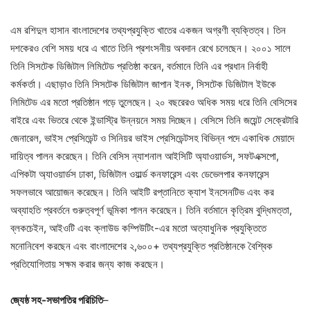
এম রশিদুল হাসান বাংলাদেশের তথ্যপ্রযুক্তি খাতের একজন অগ্রণী ব্যক্তিত্ব। তিন
দশকেরও বেশি সময় ধরে এ খাতে তিনি প্রশংসনীয় অবদান রেখে চলেছেন। ২০০১ সালে
তিনি সিসটেক ডিজিটাল লিমিটেড প্রতিষ্ঠা করেন, বর্তমানে তিনি এর প্রধান নির্বাহী
কর্মকর্তা। এছাড়াও তিনি সিসটেক ডিজিটাল জাপান ইনক, সিসটেক ডিজিটাল ইউকে
লিমিটেড এর মতো প্রতিষ্ঠান গড়ে তুলেছেন। ২০ বছরেরও অধিক সময় ধরে তিনি বেসিসের
বাইরে এবং ভিতরে থেকে ইন্ডাস্ট্রি উন্নয়নে সময় দিচ্ছেন। বেসিসে তিনি জয়েন্ট সেক্রেটারি
জেনারেল, ভাইস প্রেসিডেন্ট ও সিনিয়র ভাইস প্রেসিডেন্টসহ বিভিন্ন পদে একাধিক মেয়াদে
দায়িত্ব পালন করেছেন। তিনি বেসিস ন্যাশনাল আইসিটি অ্যাওয়ার্ডস, সফটএক্সপো,
এপিকটা অ্যাওয়ার্ডস ঢাকা, ডিজিটাল ওয়ার্ল্ড কনফারেন্স এবং ডেভেলপার কনফারেন্স
সফলভাবে আয়োজন করেছেন। তিনি আইটি রপ্তানিতে ক্যাশ ইনসেনটিভ এবং কর
অব্যাহতি প্রবর্তনে গুরুত্বপূর্ণ ভূমিকা পালন করেছেন। তিনি বর্তমানে কৃত্রিম বুদ্ধিমত্তা,
ব্লকচেইন, আইওটি এবং ক্লাউড কম্পিউটিং-এর মতো অত্যাধুনিক প্রযুক্তিতে
মনোনিবেশ করছেন এবং বাংলাদেশের ২,৬০০+ তথ্যপ্রযুক্তি প্রতিষ্ঠানকে বৈশ্বিক
প্রতিযোগিতায় সক্ষম করার জন্য কাজ করছেন।
জ্যেষ্ঠ সহ-সভাপতির পরিচিতি
–