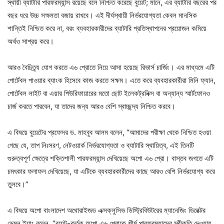
স্থায়ী ব্যাটারি পারফরম্যান্স রয়েছে বলে নিশ্চিত করেছে বুয়েট; মানে, এর ব্যাটারি বছরের পর
বছর ধরে উচ্চ সক্ষমতা বজায় রাখবে। এই দীর্ঘস্থায়ী নির্ভরযোগ্যতা কেবল মানসিক
শান্তিই নিশ্চিত করে না, বরং ব্যবহারকারীদের ব্যাটারি প্রতিস্থাপনের প্রয়োজন কমিয়ে
অর্থও সাশ্রয় করে।
আরও বৈচিত্র্য যোগ করতে এ৬ প্রোতে নিয়ে আসা হয়েছে রিভার্স চার্জিং। এর মাধ্যমে এটি
পোর্টেবল পাওয়ার ব্যাংক হিসেবে কাজ করতে সক্ষম। এতে করে ব্যবহারকারীরা মিনি ফ্যান,
পোর্টেবল লাইট বা এয়ার পিউরিফায়ারের মতো ছোট ইলেকট্রনিক্স বা অন্যান্য স্মার্টফোনও
চার্জ করতে পারবেন, যা তাদের জন্য আরও বেশি স্বাচ্ছন্দ্য নিশ্চিত করবে।
এ বিষয়ে বুয়েটের প্রফেসর ড. মাহবুব আলম বলেন, “আমাদের পরীক্ষা থেকে নিশ্চিত হওয়া
গেছে যে, তাপ নিঃসরণ, নেটওয়ার্ক নির্ভরযোগ্যতা ও ব্যাটারি স্থায়িত্ব, এই তিনটি
গুরুত্বপূর্ণ ক্ষেত্রে শক্তিশালী পারফরম্যান্স দেখিয়েছে অপো এ৬ প্রো। বাস্তব জগতে এটি
চমৎকার ফলাফল দেখিয়েছে, যা এটিকে ব্যবহারকারীদের কাছে আরও বেশি নির্ভরযোগ্য করে
তুলবে।”
এ বিষয়ে অপো বাংলাদেশ অথোরাইজড এক্সক্লুসিভ ডিস্ট্রিবিউটরের ম্যানেজিং ডিরেক্টর
ডেমন ইয়াং বলেন, “বুয়েট-কর্তৃক অপো এ৬ প্রোকে শীর্ষ পারফরম্যান্সের স্বীকৃতি দেওয়ায়