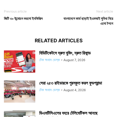
Previous article
Next article
জিটি ৩০ উন্মোচন করলো ইনফিনিক্স
বাংলাদেশে কার্ড ছাড়াই ইএমআই সুবিধা নিয়ে
এলো টপপে
RELATED ARTICLES
বিডিটিকেটসে দ্রুত বুকিং, দ্রুত রিফান্ড
টেক সংবাদ ডেস্ক
-
August 7, 2026
সেরা ২৫৩ রাইডারকে পুরস্কৃত করল ফুডপ্যান্ডা
টেক সংবাদ ডেস্ক
-
August 4, 2026
ডিএমটিসিএলের বহরে টেলিমেটিকস আনছে