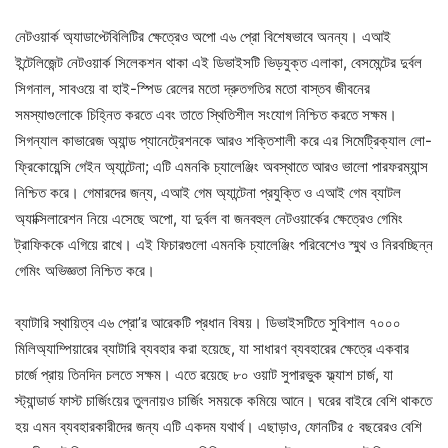
নেটওয়ার্ক অ্যাডাপ্টেবিলিটির ক্ষেত্রেও অপো এ৬ প্রো বিশেষভাবে অনন্য। এআই
ইন্টেলিজেন্ট নেটওয়ার্ক সিলেকশন থাকা এই ডিভাইসটি ভিড়যুক্ত এলাকা, বেসমেন্টের দুর্বল
সিগনাল, সাবওয়ে বা হাই-স্পিড রেলের মতো দ্রুতগতির মতো বাস্তব জীবনের
সমস্যাগুলোকে চিহ্নিত করতে এবং তাতে স্থিতিশীল সংযোগ নিশ্চিত করতে সক্ষম।
সিগন্যাল কাভারেজ অ্যান্ড প্যানেট্রেশনকে আরও শক্তিশালী করে এর সিমেট্রিক্যাল লো-
ফ্রিকোয়েন্সি গেইন অ্যান্টেনা; এটি এমনকি চ্যালেঞ্জিং অবস্থাতে আরও ভালো পারফরম্যান্স
নিশ্চিত করে। গেমারদের জন্য, এআই গেম অ্যান্টেনা প্রযুক্তি ও এআই গেম ব্যাটল
অ্যাক্সিলারেশন নিয়ে এসেছে অপো, যা দুর্বল বা জনবহুল নেটওয়ার্কের ক্ষেত্রেও গেমিং
ট্রাফিককে এগিয়ে রাখে। এই ফিচারগুলো এমনকি চ্যালেঞ্জিং পরিবেশেও স্মুথ ও নিরবচ্ছিন্ন
গেমিং অভিজ্ঞতা নিশ্চিত করে।
ব্যাটারি স্থায়িত্ব এ৬ প্রো’র আরেকটি প্রধান বিষয়। ডিভাইসটিতে সুবিশাল ৭০০০
মিলিঅ্যাম্পিয়ারের ব্যাটারি ব্যবহার করা হয়েছে, যা সাধারণ ব্যবহারের ক্ষেত্রে একবার
চার্জে প্রায় তিনদিন চলতে সক্ষম। এতে রয়েছে ৮০ ওয়াট সুপারভুক ফ্ল্যাশ চার্জ, যা
স্ট্যান্ডার্ড ফাস্ট চার্জিংয়ের তুলনায়ও চার্জিং সময়কে কমিয়ে আনে। ঘরের বাইরে বেশি থাকতে
হয় এমন ব্যবহারকারীদের জন্য এটি একদম যথার্থ। এছাড়াও, ফোনটির ৫ বছরেরও বেশি