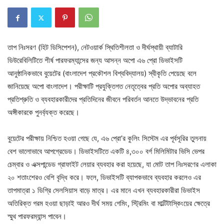
তাপ নিঃসরণ (হিট ডিসিপেশন), নেটওয়ার্ক স্থিতিশীলতা ও দীর্ঘস্থায়ী ব্যাটারি
ডিউরেবিলিটিতে শীর্ষ পারফরম্যান্সের জন্য আসন্ন অপো এ৬ প্রো ডিভাইসটি
আনুষ্ঠানিকভাবে বুয়েটের (বাংলাদেশ প্রকৌশল বিশ্ববিদ্যালয়) স্বীকৃতি পেয়েছে বলে
জানিয়েছে অপো বাংলাদেশ। পরীক্ষাটি প্রযুক্তিগত নেতৃত্বের প্রতি অপোর অব্যাহত
প্রতিশ্রুতি ও ব্যবহারকারীদের প্রতিদিনের জীবনে পরিবর্তন আনতে উদ্ভাবনের প্রতি
অঙ্গীকারকে পুনর্ব্যক্ত করেছে।
বুয়েটের পরীক্ষায় নিশ্চিত হওয়া গেছে যে, এ৬ প্রো’র কুলিং সিস্টেম এর পূর্বসূরির তুলনায়
বেশ ভালোভাবে আপগ্রেডেড। ডিভাইসটিতে একটি ৪,৩০০ বর্গ মিলিমিটার ভিসি ভেপর
চেম্বার ও এক্সপান্ডেড গ্রাফাইট লেয়ার ব্যবহার করা হয়েছে, যা মোট তাপ নিঃসরণের এলাকা
২০ শতাংশেরও বেশি বৃদ্ধি করে। ফলে, ডিভাইসটি ব্যাপকভাবে ব্যবহার করলেও এর
তাপমাত্রা ১ ডিগ্রি সেলসিয়াস বাড়ে মাত্র। এর মানে এখন ব্যবহারকারীরা ডিভাইস
অতিরিক্ত গরম হওয়া ছাড়াই আরও দীর্ঘ সময় গেমিং, স্ট্রিমিং বা মাল্টিটাস্কিংয়ের ক্ষেত্রে
স্মুথ পারফরম্যান্স পাবেন।