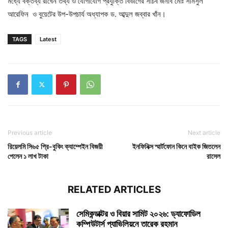
মধ্যে বক্তব্য রাখেন তথ্য ও যোগাযোগ প্রযুক্তি বিভাগের সচিব জনাব মোঃ সামসুল
আরেফিন ও বুয়েটের উপ-উপচার্য অধ্যাপক ড. আব্দুল জব্বার খাঁন।
TAGS
Latest
Previous article
Next article
রিয়েলমি সি৬৫ প্রি-বুকিং ক্যাম্পেইন বিজয়ী
ইনফিনিক্স স্মার্টফোন কিনে বাইক জিতলেন
পেলেন ১ লাখ টাকা
রাসেল
RELATED ARTICLES
সেমিকন্ডাক্টর ও বিয়ার সামিট ২০২৬: ড্যাফোডিল
কম্পিউটার্স প্যাভিলিয়নে তারেক রহমান