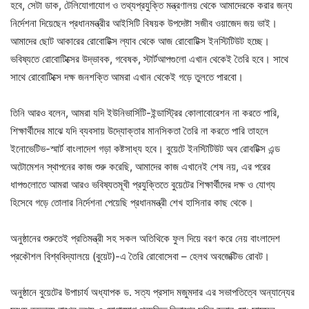
হবে, সেটা ডাক, টেলিযোগাযোগ ও তথ্যপ্রযুক্তি মন্ত্রণালয় থেকে আমাদেরকে করার জন্য
নির্দেশনা দিয়েছেন প্রধানমন্ত্রীর আইসিটি বিষয়ক উপদেষ্টা সজীব ওয়াজেদ জয় ভাই।
আমাদের ছোট আকারের রোবোটিক্স ল্যাব থেকে আজ রোবোটিক্স ইনস্টিটিউট হচ্ছে।
ভবিষ্যতে রোবোটিক্সের উদ্ভাবক, গবেষক, স্টার্টআপগুলো এখান থেকেই তৈরি হবে। সাথে
সাথে রোবোটিক্সে দক্ষ জনশক্তি আমরা এখান থেকেই গড়ে তুলতে পারবো।
তিনি আরও বলেন, আমরা যদি ইউনিভার্সিটি-ইন্ডাস্ট্রির কোলাবোরেশন না করতে পারি,
শিক্ষার্থীদের মাঝে যদি ব্যবসায় উদ্যোক্তার মানসিকতা তৈরি না করতে পারি তাহলে
ইনোভেটিভ-স্মার্ট বাংলাদেশ গড়া কষ্টসাধ্য হবে। বুয়েটে ইনস্টিটিউট অব রোবটিক্স এন্ড
অটোমেশন স্থাপনের কাজ শুরু করেছি, আমাদের কাজ এখানেই শেষ নয়, এর পরের
ধাপগুলোতে আমরা আরও ভবিষ্যতমূখী প্রযুক্তিতে বুয়েটের শিক্ষার্থীদের দক্ষ ও যোগ্য
হিসেবে গড়ে তোলার নির্দেশনা পেয়েছি প্রধানমন্ত্রী শেখ হাসিনার কাছ থেকে।
অনুষ্ঠানের শুরুতেই প্রতিমন্ত্রী সহ সকল অতিথিকে ফুল দিয়ে বরণ করে নেয় বাংলাদেশ
প্রকৌশল বিশ্ববিদ্যালয়ে (বুয়েট)-এ তৈরি রোবোসেবা – হেলথ অবজেক্টিভ রোবট।
অনুষ্ঠানে বুয়েটের উপাচার্য অধ্যাপক ড. সত্য প্রসাদ মজুমদার এর সভাপতিত্বে অন্যান্যের