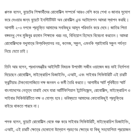
প্পলক বলেন, বুয়েটের শিক্ষার্থীদের রোবোটিক্স সম্পর্কে আরও বেশি করে শেখা ও জানার সুযোগ
করে দেওয়ার জন্য বুয়েটে ইনস্টিটিউট অব রোবটিক্স এন্ড অটোমেশন আমরা স্থাপন করছি।
আগামী ২-৩ দশকে প্রযুক্তি আমাদের সবকিছুর আমূল পরিবর্তন করে দেবে। জাতির পিতা
বঙ্গবন্ধু শেখ মুজিবুর রহমান শিক্ষাকে খরচ নয়, বিনিয়োগ হিসেবে বিবেচনা করতেন। আমরা
রোবোটিক্সকে শুধুমাত্র বিশ্ববিদ্যালয় নয়, কলেজ, স্কুল, এমনকি প্রাইমারি স্কুল পর্যন্ত
নিয়ে যেতে চাই।
তিনি আর বলেন, প্রধানমন্ত্রীর আইসিটি বিষয়ক উপদেষ্টা সজীব ওয়াজেদ জয় ভাই নির্দেশনা
দিয়েছেন রোবোটিক্স, মাইক্রোচিপ ডিজাইনিং, এআই, এবং সাইবার সিকিউরিটি এই চারটি
ফ্রন্টিয়ার টেকনোলোজিতে দক্ষ জনবল ও কর্মী তৈরি করতে। আগামীর স্মার্ট পৃথিবীতে স্মার্ট
বাংলাদেশের নেতৃত্ব তারাই দেবে যারা আর্টিফিশিয়াল ইন্টেলিজেন্স, রোবোটিক্স, মাইক্রোচিপ ও
সাইবার সিকিউরিটিতে দক্ষ ও যোগ্য হবে। ভবিষ্যতে আমাদের কোনোকিছুই প্রযুক্তির
বাইরে থাকতে পারবে না।
পলক বলেন, বুয়েটে রোবোটিক্স থেকে শুরু করে সাইবার সিকিউরিটি, মাইক্রোচিপ ডিজাইনিং,
এআই, এই চারটি ক্ষেত্রে যেকোনো উদ্যোগ গ্রহণের ক্ষেত্রে যা কিছু সহযোগিতা প্রয়োজন