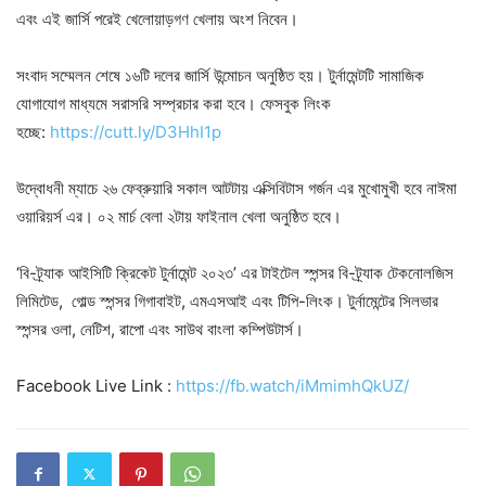
এবং এই জার্সি পরেই খেলোয়াড়গণ খেলায় অংশ নিবেন।
সংবাদ সম্মেলন শেষে ১৬টি দলের জার্সি উন্মোচন অনুষ্ঠিত হয়। টুর্নামেন্টটি সামাজিক
যোগাযোগ মাধ্যমে সরাসরি সম্প্রচার করা হবে। ফেসবুক লিংক
হচ্ছে:
https://cutt.ly/D3HhI1p
উদ্বোধনী ম্যাচে ২৬ ফেব্রুয়ারি সকাল আটটায় এক্সিবিটাস গর্জন এর মুখোমুখী হবে নাঈমা
ওয়ারিয়র্স এর। ০২ মার্চ বেলা ২টায় ফাইনাল খেলা অনুষ্ঠিত হবে।
‘বি-ট্র্যাক আইসিটি ক্রিকেট টুর্নামেন্ট ২০২৩’ এর টাইটেল স্পন্সর বি-ট্র্যাক টেকনোলজিস
লিমিটেড, গোল্ড স্পন্সর গিগাবাইট, এমএসআই এবং টিপি-লিংক। টুর্নামেন্টের সিলভার
স্পন্সর ওলা, নেটিশ, রাপো এবং সাউথ বাংলা কম্পিউটার্স।
Facebook Live Link :
https://fb.watch/iMmimhQkUZ/