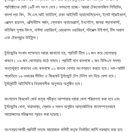
প্রতিষ্ঠানের মোট ১৬টি দল অংশ নেবে। দলগুলো হচ্ছে- আররা টেকনোলজিস লিমিটেড,
বাদশা দ্যা কিং, সি.এস.আই ফাইটার্স, ঢাকা আইসিটি অ্যাসোসিয়েশন, ইসেট স্ট্রাইকার্স,
এক্সেল রয়েলস, এক্সিবিটাস গর্জন, গ্লোবাল অ্যাভেঞ্জার্স, ইনপেইস, জাবরা প্যানাকাস্ট,
মতিঝিল সুপার কিংস, নাঈমা ওয়ারিয়র্স, রেড্রাগন ওয়ারিয়র্স, স্টারেক্স টাইগার্স, টিম অরাস
এবং টেকল্যান্ড টাইটান্স।
টুর্নামেন্টের সংবাদ সম্মেলনে আরো জানানো হয়, প্রতিটি টিমে ১২ জন করে খেলোয়াড়
থাকবে। ০৯ জন খেলোয়াড় মাঠে নামবে। প্রতিটি দলে কমপক্ষে ২ জন বিসিএস সদস্য
অন্তর্ভূক্ত থাকবেন এবং কমপক্ষে ০১ জনকে খেলায় অংশগ্রহণ করতে হবে। নক-আউট
পদ্ধতিতে ১৬ ওভারের সীমিত এ ক্রিকেট টুর্নামেন্টে টেপ টেনিস বল দিয়ে খেলা হবে।
টুর্নামেন্টটি আইসিসি’র নিয়মাবলীক অনুসারে অনুষ্ঠিত হবে।
বাংলাদেশ ক্রিকেট বোর্ড কতৃক স্বীকৃত আম্পায়ার দ্বারা খেলা পরিচালনা করা হবে এবং
টুর্নামেন্টের খেলা, ধারাভাষ্য, স্কোর ও সকল অনুষ্ঠান আন্তর্জাতিক মানসম্পন্নভাবে
আয়োজনের পরিকল্পনা গ্রহন করা হয়েছে।
অংশগ্রহণকারী প্রতিটি দলকে আয়োজক কমিটি কতৃক নির্ধারিত জার্সি সরবরাহ করা হবে