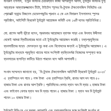
মনিরুল ইসলাম, ইভেন্ট কমিটির চেয়ারম্যান কাজী আশরাফুল আলম, টুর্নামেন্ট কমিটির যুগ্ম
আহ্বায়ক আক্তারুজ্জামান টিটো, টাইটেল স্পন্সর বি-ট্র্যাক টেকনোলজিস লিমিটেড এর
প্রোডাক্ট অ্যান্ড বিজনেস ডেভেলপমন্টের প্রধান এ কে এম দিদারুল ইসলামসহ স্পন্সর
প্রতিষ্ঠান, আইসিটি ক্রিকেট টুর্নামেন্ট আয়োজক কমিটি এবং ১৬টি দলের প্রতিনিধিরা।
মো. রাশেদ আলী ভূঁইয়া বলেন, প্রথমবার আয়োজনে ব্যাপক সাড়া এবং উৎসাহ উদ্দীপনা
থেকেই আমরা দ্বিতীয়বারের মতো এই টুর্নামেন্টের আয়োজন করেছি। তথ্যপ্রযুক্তির
ব্যবসায়ীদের মধ্যে মেলবন্ধন দৃঢ় করা এবং বিনোদনের জন্যই এ টুর্নামেন্টের আয়োজন। এ
টুর্নামেন্টের মাধ্যমে প্রযুক্তি খাতের সাথে সংশ্লিষ্ট ব্যক্তিবর্গরা নিজেদের সম্পৃক্ত করে
ব্যবসায়ের ক্লান্তি কাটিয়ে উঠতে পারবেন বলে আমি আশাবাদী।
সংবাদ সম্মেলনে জানানো হয়, `বি-ট্র্যাক টেকনোলজিস আইসিটি ক্রিকেট টুর্নামেন্ট ২০২৩’
এ চ্যাম্পিয়ন দল পাবে ১ লক্ষ টাকা এবং চ্যাম্পিয়ন ট্রফি, রানার আপ দল পাবে ৫০
হাজার টাকা এবং রানার আপ ট্রফি। প্রতিদিনের খেলায় ম্যান অব দি ম্যাচ ২ হাজার টাকা
এবং ফাইনাল খেলার ম্যান অব দি ম্যাচ পাবেন ৫ হাজার টাকা । ম্যান অব দি টুর্নামেন্ট
পাবেন ১০ হাজার টাকা।
টুর্নামেন্টে বিসিএস এর সদস্য কোম্পানি এবং তথ্যপ্রযুক্তির সঙ্গে সংশ্লিষ্ট সংগঠন বা