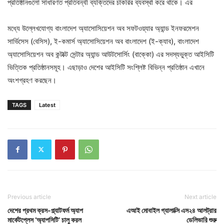
প্রতিষ্ঠানগুলো সাধারণত প্রতিবন্ধী ব্যক্তিদের চাকরির ব্যবস্থা করে থাকে। এর
মধ্যে উল্লেখযোগ্য বাংলাদেশ অ্যাসোসিয়েশন অব সফটওয়্যার অ্যান্ড ইনফরমেশন
সার্ভিসেস (বেসিস), ই-কমার্স অ্যাসোসিয়েশন অব বাংলাদেশ (ই-ক্যাব), বাংলাদেশ
অ্যাসোসিয়েশন অব কন্টাক্ট সেন্টার অ্যান্ড আউটসোর্সিং (বাক্কো) এর সদস্যভুক্ত আইসিটি
ভিত্তিক প্রতিষ্ঠানসমূহ। এছাড়াও দেশের আইসিটি সংশ্লিষ্ট বিভিন্ন প্রতিষ্ঠান এখানে
অংশগ্রহণ করছেন।
TAGS
Latest
Previous article
Next article
দেশের প্রথম ক্রস-প্ল্যাটফর্ম অ্যাপ
এআই মোবাইল গ্যালাক্সি এস২৪ আলট্রার
মার্কেটপ্লেস ‘অ্যাপসিটি’ চালু করল
ডেলিভারি শুরু