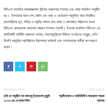
বিসিএস মহাসচিব কামরুজ্জামান ভূঁইয়ার সঞ্চালনায় ইফতার এবং দোয়া মাহফিল অনুষ্ঠিত
হয়। ইফতারের আগে দেশ, জাতি এবং তথ্য ও যোগাযোগ প্রযুক্তি খাতে নিয়জিত
ব্যবসায়ীদের সুখ, শান্তি ও সমৃদ্ধি কামনা করে দোয়া ও মোনাজাত পরিচালনা করেন
বিসিএস কোষাধ্যক্ষ মোহাম্মদ নজরুল ইসলাম হেলালী। ইফতার মাহফিলে বিসিএস এর
কার্যনির্বাহী কমিটির প্রাক্তন সদস্য, তথ্যপ্রযুক্তির বিভিন্ন সংগঠনের নেতৃবৃন্দ, দেশি-
বিদেশি প্রযুক্তি প্রতিষ্ঠানের উচ্চপদস্থ কর্মকর্তা এবং গণমাধ্যমের কর্মীরা অংশগ্রহণ
করেন।
Previous article
Next article
ঢাবি তে অনুষ্ঠিত হল বঙ্গবন্ধু ইনোভেশন গ্র্যান্ট
গ্রামীণফোন ও আইইউটি’র সমঝোতা স্মারক
২০২৩ এর ১ম ক্যাম্পেইন
স্বাক্ষর