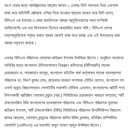
অংশ নেয়ার জন্য আমন্ত্রিতদের আহ্বান জানান। এসময় তিনি সকলকে নিয়ে একসঙ্গে
কাজ করে আইসিটি সেক্টরকে এগিয়ে নিয়ে যাওয়ার প্রত্যয় ব্যক্ত করে তিনি বলেন,
বিসিএস এর ইফতার ও দোয়া মাহফিলকে আমরা প্রযুক্তিখাতের সাথে সংশ্লিষ্ট
ব্যক্তিবর্গের এক মহা মিলনমেলা হিসেবে আখ্যায়িত করতে পারি। বিসিএস দেশের
তথ্যপ্রযুক্তিকে সমৃদ্ধ করতে প্রথম থেকেই কাজ করে যাচ্ছে এবং এই উন্নয়নের ধারা
আমরা সমুন্নত রাখবো।
এসময় বিসিএস পরিচালক মোহাম্মদ জহিরুল ইসলাম উপস্থিত ছিলেন। অনুষ্ঠানে অন্যান্য
অতিথির মধ্যে বাংলাদেশ টেলিযোগাযোগ নিয়ন্ত্রণ কমিশনের (বিটিআরসি) সাবেক
চেয়ারম্যান ড. শাহজাহান মাহমুদ, বাংলাদেশ হাইটেক পার্ক কর্তৃপক্ষের সাবেক ব্যবস্থাপনা
পরিচালক ডা. বিকর্ণ কুমার ঘোষ, বাক্কোর সাধারণ সম্পাদক তৌহিদ হোসেন, বাংলাদেশ শপ
ওনার্স অ্যান্ড বিজনেসম্যান সোসাইটির সভাপতি তৌফিক এহেসান, বাংলাদেশের আইটি পণ্য
বিপণনকারী প্রতিষ্ঠান গ্লোবাল ব্র্যান্ড (প্রা.) লিমিটেডের চেয়ারম্যান আবদুল ফাত্তাহ, স্মার্ট
টেকনোলজিস বিডি বাংলাদেশের ব্যবস্থাপনা পরিচালক এবং বিসিএস পরিচালক মুহাম্মদ
জহিরুল ইসলাম, স্মার্ট টেকনোলজিস (বিডি) লিমিটেডের পরিচালক ডিসটিবিউশন বিজনেস
জাফর আহমেদ, গ্লোবাল ব্র্যান্ডের পরিচালক জসিম উদ্দিন খন্দকার, মতিঝিল কম্পিউটার
সোসাইট (এমসিএস) এর সভাপতি আবুল হাসান প্রমুখ উপস্থিত ছিলেন।