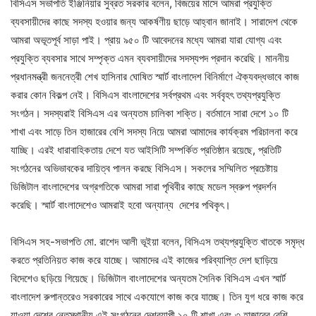
বিসিএস সভাপতি ইঞ্জিনিয়ার সুব্রত সরকার বলেন, বিজয়ের মাসে আমরা প্রযুক্তি
ব্যবসায়ীদের কাছে সদস্য হওয়ার জন্য আকর্ষণীয় ছাড়ে আহ্বান জানাই। সারাদেশ থেকে
আমরা অভূতপূর্ব সাড়া পাই। প্রায় ৯৫০ টি আবেদনের মধ্যে আমরা যারা যোগ্য এবং
প্রযুক্তি ব্যবসার সাথে সম্পৃক্ত এমন ব্যবসায়ীদের সদস্যপদ প্রদান করেছি। মাননীয়
প্রধানমন্ত্রী জননেত্রী শেখ হাসিনার ঘোষিত স্মার্ট বাংলাদেশ বিনির্মাণে ঐক্যবদ্ধভাবে কাজ
করার কোন বিকল্প নেই। বিসিএস বাংলাদেশের সর্বপ্রথম এবং সর্ববৃহৎ তথ্যপ্রযুক্তি
সংগঠন। সদস্যরাই বিসিএস এর অন্যতম চালিকা শক্তি। বর্তমানে সারা দেশে ১০ টি
শাখা এবং সাড়ে তিন হাজারের বেশি সদস্য নিয়ে আমরা আমাদের কার্যক্রম পরিচালনা করে
যাচ্ছি। এরই ধারাবাহিকতায় দেশে যত আইসিটি সম্পর্কিত প্রতিষ্ঠান রয়েছে, প্রতিটি
সংগঠনের অভিভাবকের দায়িত্ব পালন করছে বিসিএস। সকলের সম্মিলিত প্রচেষ্টায়
ডিজিটাল বাংলাদেশের অগ্রগতিকে আমরা সারা পৃথিবীর কাছে মডেল স্বরুপ প্রদর্শন
করেছি। স্মার্ট বাংলাদেশেও আমরাই হবো অন্যান্য দেশের পথিকৃৎ।
বিসিএস সহ-সভাপতি মো. রাশেদ আলী ভূইয়া বলেন, বিসিএস তথ্যপ্রযুক্তি খাতকে সমৃদ্ধ
করতে প্রতিনিয়ত কাজ করে যাচ্ছে। আমাদের এই কাজের পরিব্যাপ্তি দেশ ছাড়িয়ে
বিদেশেও ছড়িয়ে গিয়েছে। ডিজিটাল বাংলাদেশের অন্যতম সৈনিক বিসিএস এখন স্মার্ট
বাংলাদেশ রুপান্তরেও সরকারের সাথে একযোগে কাজ করে যাচ্ছে। তিন যুগ ধরে কাজ করে
যাওয়া দেশের নেতৃস্থানীয় এই সংগঠনের দেশব্যাপী ১০ টি শাখা এবং ৩ হাজারের বেশি