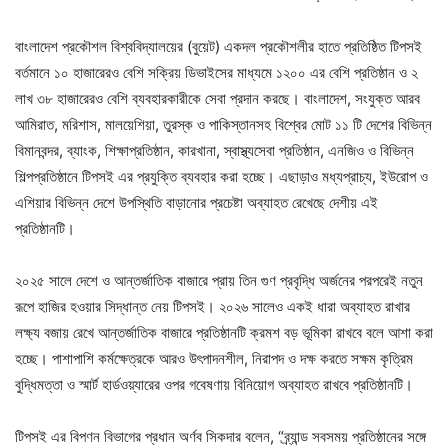
বাংলাদেশ প্রকৌশল বিশ্ববিদ্যালয়ের (বুয়েট) একদল প্রকৌশলীর হাতে প্রতিষ্ঠিত টিপসই
বর্তমানে ১০ হাজারেরও বেশি সক্রিয় ডিভাইসের মাধ্যমে ১২০০ এর বেশি প্রতিষ্ঠান ও ২
লাখ ৩৮ হাজারেরও বেশি ব্যবহারকারীকে সেবা প্রদান করছে। বাংলাদেশ, সংযুক্ত আরব
আমিরাত, মরিশাস, মালয়েশিয়া, তুরস্ক ও পাকিস্তানসহ বিশ্বের মোট ১১ টি দেশের বিভিন্ন
বিমানবন্দর, ব্যাংক, শিক্ষাপ্রতিষ্ঠান, কারখানা, স্বাস্থ্যসেবা প্রতিষ্ঠান, এনজিও ও বিভিন্ন
শিল্পপ্রতিষ্ঠানে টিপসই এর প্রযুক্তি ব্যবহার করা হচ্ছে। এছাড়াও মধ্যপ্রাচ্য, ইউরোপ ও
এশিয়ার বিভিন্ন দেশে উপস্থিতি বাড়ানোর প্রচেষ্টা অব্যাহত রেখেছে দেশীয় এই
প্রতিষ্ঠানটি।
২০২৫ সালে দেশে ও আন্তর্জাতিক বাজারে প্রায় তিন গুণ প্রবৃদ্ধি অর্জনের পরপরেই নতুন
রূপে হাজির হওয়ার সিদ্ধান্ত নেয় টিপসই। ২০২৬ সালেও একই ধারা অব্যাহত রাখার
লক্ষ্য বজায় রেখে আন্তর্জাতিক বাজারে প্রতিষ্ঠানটি ক্রমশ বড় ভূমিকা রাখবে বলে আশা করা
হচ্ছে। পাশাপাশি কর্মক্ষেত্রকে আরও উৎপাদনশীল, নিরাপদ ও দক্ষ করতে সক্ষম কৃত্রিম
বুদ্ধিমত্তা ও স্মার্ট হার্ডওয়্যারের ওপর গবেষণায় বিনিয়োগ অব্যাহত রাখবে প্রতিষ্ঠানটি।
টিপসই এর বিপণন বিভাগের প্রধান অর্ণব সিকদার বলেন, “ব্র্যান্ড সবসময় প্রতিষ্ঠানের সঙ্গে