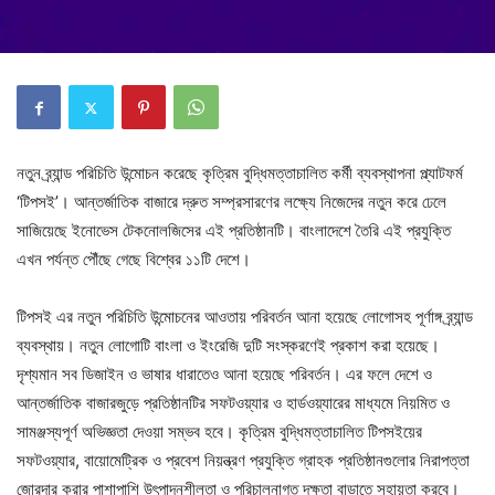
নতুন ব্র্যান্ড পরিচিতি উন্মোচন করেছে কৃত্রিম বুদ্ধিমত্তাচালিত কর্মী ব্যবস্থাপনা প্ল্যাটফর্ম
‘টিপসই’। আন্তর্জাতিক বাজারে দ্রুত সম্প্রসারণের লক্ষ্যে নিজেদের নতুন করে ঢেলে
সাজিয়েছে ইনোভেস টেকনোলজিসের এই প্রতিষ্ঠানটি। বাংলাদেশে তৈরি এই প্রযুক্তি
এখন পর্যন্ত পৌঁছে গেছে বিশ্বের ১১টি দেশে।
টিপসই এর নতুন পরিচিতি উন্মোচনের আওতায় পরিবর্তন আনা হয়েছে লোগোসহ পূর্ণাঙ্গ ব্র্যান্ড
ব্যবস্থায়। নতুন লোগোটি বাংলা ও ইংরেজি দুটি সংস্করণেই প্রকাশ করা হয়েছে।
দৃশ্যমান সব ডিজাইন ও ভাষার ধারাতেও আনা হয়েছে পরিবর্তন। এর ফলে দেশে ও
আন্তর্জাতিক বাজারজুড়ে প্রতিষ্ঠানটির সফটওয়্যার ও হার্ডওয়্যারের মাধ্যমে নিয়মিত ও
সামঞ্জস্যপূর্ণ অভিজ্ঞতা দেওয়া সম্ভব হবে। কৃত্রিম বুদ্ধিমত্তাচালিত টিপসইয়ের
সফটওয়্যার, বায়োমেট্রিক ও প্রবেশ নিয়ন্ত্রণ প্রযুক্তি গ্রাহক প্রতিষ্ঠানগুলোর নিরাপত্তা
জোরদার করার পাশাপাশি উৎপাদনশীলতা ও পরিচালনাগত দক্ষতা বাড়াতে সহায়তা করবে।