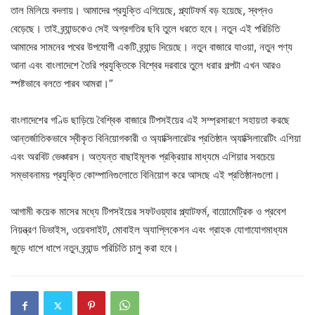
তাল মিলিয়ে বদলায়। আমাদের প্রযুক্তি এগিয়েছে, প্ল্যাটফর্ম বড় হয়েছে, স্বপ্নও
বেড়েছে। তাই ব্র্যান্ডকেও সেই অগ্রগতির ছবি তুলে ধরতে হবে। নতুন এই পরিচিতি
আমাদের সামনের পথের উপযোগী একটি ব্র্যান্ড দিয়েছে। নতুন বাজারে যাওয়া, নতুন পণ্য
আনা এবং বাংলাদেশে তৈরি প্রযুক্তিকে বিশ্বের দরবারে তুলে ধরার গল্পটা এখন আরও
স্পষ্টভাবে বলতে পারব আমরা।”
বাংলাদেশের গণ্ডি ছাড়িয়ে বৈশ্বিক বাজারে টিপসইয়ের এই সম্প্রসারণে সহায়তা করছে
আন্তর্জাতিকভাবে স্বীকৃত বিনিয়োগকারী ও অ্যাক্সিলারেটর প্রতিষ্ঠান অ্যাক্সিলারেটিং এশিয়া
এবং অরবিট ভেঞ্চারস। অত্যন্ত বাছাইমূলক প্রক্রিয়ার মাধ্যমে এশিয়ার সবচেয়ে
সম্ভাবনাময় প্রযুক্তি কোম্পানিগুলোতে বিনিয়োগ করে আসছে এই প্রতিষ্ঠানগুলো।
আগামী কয়েক মাসের মধ্যে টিপসইয়ের সফটওয়্যার প্ল্যাটফর্ম, বায়োমেট্রিক ও প্রবেশ
নিয়ন্ত্রণ ডিভাইস, ওয়েবসাইট, মোবাইল অ্যাপ্লিকেশন এবং গ্রাহক যোগাযোগমাধ্যম
জুড়ে ধাপে ধাপে নতুন ব্র্যান্ড পরিচিতি চালু করা হবে।