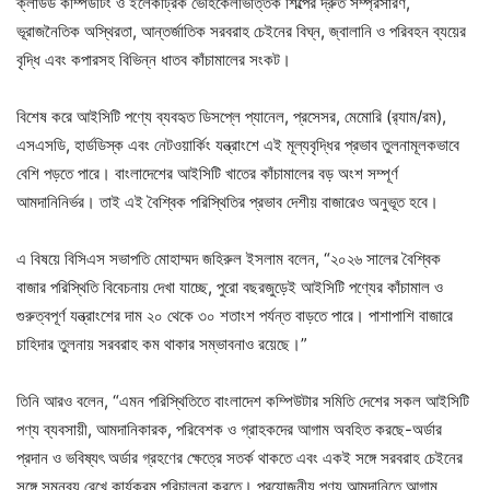
ক্লাউড কম্পিউটিং ও ইলেকট্রিক ভেহিকেলভিত্তিক শিল্পের দ্রুত সম্প্রসারণ,
ভূরাজনৈতিক অস্থিরতা, আন্তর্জাতিক সরবরাহ চেইনের বিঘ্ন, জ্বালানি ও পরিবহন ব্যয়ের
বৃদ্ধি এবং কপারসহ বিভিন্ন ধাতব কাঁচামালের সংকট।
বিশেষ করে আইসিটি পণ্যে ব্যবহৃত ডিসপ্লে প্যানেল, প্রসেসর, মেমোরি (র‍্যাম/রম),
এসএসডি, হার্ডডিস্ক এবং নেটওয়ার্কিং যন্ত্রাংশে এই মূল্যবৃদ্ধির প্রভাব তুলনামূলকভাবে
বেশি পড়তে পারে। বাংলাদেশের আইসিটি খাতের কাঁচামালের বড় অংশ সম্পূর্ণ
আমদানিনির্ভর। তাই এই বৈশ্বিক পরিস্থিতির প্রভাব দেশীয় বাজারেও অনুভূত হবে।
এ বিষয়ে বিসিএস সভাপতি মোহাম্মদ জহিরুল ইসলাম বলেন, “২০২৬ সালের বৈশ্বিক
বাজার পরিস্থিতি বিবেচনায় দেখা যাচ্ছে, পুরো বছরজুড়েই আইসিটি পণ্যের কাঁচামাল ও
গুরুত্বপূর্ণ যন্ত্রাংশের দাম ২০ থেকে ৩০ শতাংশ পর্যন্ত বাড়তে পারে। পাশাপাশি বাজারে
চাহিদার তুলনায় সরবরাহ কম থাকার সম্ভাবনাও রয়েছে।”
তিনি আরও বলেন, “এমন পরিস্থিতিতে বাংলাদেশ কম্পিউটার সমিতি দেশের সকল আইসিটি
পণ্য ব্যবসায়ী, আমদানিকারক, পরিবেশক ও গ্রাহকদের আগাম অবহিত করছে-অর্ডার
প্রদান ও ভবিষ্যৎ অর্ডার গ্রহণের ক্ষেত্রে সতর্ক থাকতে এবং একই সঙ্গে সরবরাহ চেইনের
সঙ্গে সমন্বয় রেখে কার্যক্রম পরিচালনা করতে। প্রয়োজনীয় পণ্য আমদানিতে আগাম