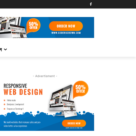
্স
- Advertisment -