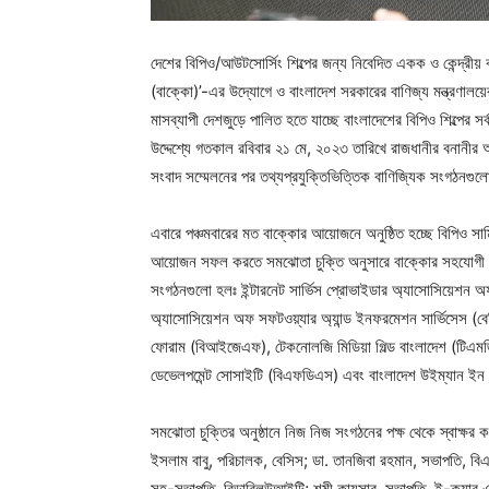
দেশের বিপিও/আউটসোর্সিং শিল্পের জন্য নিবেদিত একক ও কেন্দ্রীয় ব
(বাক্কো)’-এর উদ্যোগে ও বাংলাদেশ সরকারের বাণিজ্য মন্ত্রণালয
মাসব্যাপী দেশজুড়ে পালিত হতে যাচ্ছে বাংলাদেশের বিপিও শিল্পের স
উদ্দেশ্যে গতকাল রবিবার ২১ মে, ২০২৩ তারিখে রাজধানীর বনানী
সংবাদ সম্মেলনের পর তথ্যপ্রযুক্তিভিত্তিক বাণিজ্যিক সংগঠনগুলো
এবারে পঞ্চমবারের মত বাক্কোর আয়োজনে অনুষ্ঠিত হচ্ছে বিপিও 
আয়োজন সফল করতে সমঝোতা চুক্তি অনুসারে বাক্কোর সহযোগী হিসে
সংগঠনগুলো হলঃ ইন্টারনেট সার্ভিস প্রোভাইডার অ্যাসোসিয়েশন
অ্যাসোসিয়েশন অফ সফটওয়্যার অ্যান্ড ইনফরমেশন সার্ভিসেস (বেস
ফোরাম (বিআইজেএফ), টেকনোলজি মিডিয়া গিল্ড বাংলাদেশ (টিএমজিব
ডেভেলপমেন্ট সোসাইটি (বিএফডিএস) এবং বাংলাদেশ উইম্যান ই
সমঝোতা চুক্তির অনুষ্ঠানে নিজ নিজ সংগঠনের পক্ষ থেকে স্বাক্ষর
ইসলাম বাবু, পরিচালক, বেসিস; ডা. তানজিবা রহমান, সভাপতি, বি
সহ-সভাপতি, বিডাব্লিউআইটি; শমী কায়সার, সভাপতি, ই-ক্যাব এ