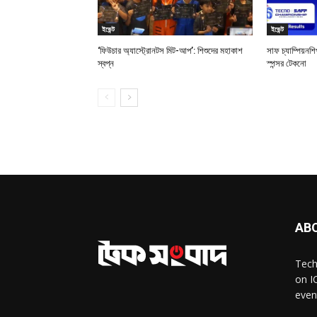
ইভেন্ট
ইভেন্ট
‘ফিউচার অ্যাস্ট্রোনটস মিট-আপ’: শিশুদের মহাকাশ
সাফ চ্যাম্পিয়ন
স্বপ্ন
স্পন্সর টেকনো
AB
Tech
on I
even