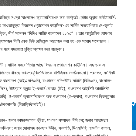
াণিজ্য সংস্থা ‘বাংলাদেশ অ্যাসোসিয়েশন অফ কনট্যাক্ট সেন্টার অ্যান্ড আউটসোর্সিং
়ের আওতাভুক্ত ‘বিজনেস প্রোমোশন কাউন্সিল’-এর সার্বিক সহযোগিতায় মে-জুলাই
র্ববৃহৎ, শীর্ষ সম্মেলন “বিপিও সামিট বাংলাদেশ ২০২৩” । তার আনুষ্ঠানিক ঘোষণার
র অ্যামাজন লিলি লেক ভিউ রেসিডেন্স আয়োজন করা হয় এক সংবাদ সম্মেলনের।
র সঙ্গে সমঝোতা চুক্তি স্বাক্ষর করে বাক্কো।
সামিট। সার্বিক সহযোগিতায় আছে বিজনেস প্রোমোশন কাউন্সিল। এছাড়াও এ
বে থাকছে তথ্যপ্রযুক্তিভিত্তিক বাণিজ্যিক সংগঠনগুলো। প্রসঙ্গত, সংশ্লিষ্ট
 অফ বাংলাদেশ (আইএসপিএবি), বাংলাদেশ কম্পিউটার সমিতি (বিসিএস), বাংলাদেশ
িস), উইম্যান অ্যান্ড ই-কমার্স ফোরাম (উই), বাংলাদেশ আইসিটি জার্নালিস্ট
ি), ই-কমার্স অ্যাসোসিয়েশন অফ বাংলাদেশ (ই-ক্যাব), বাংলাদেশ ফ্রিল্যান্সার
ন টেকনোলজি (বিডাব্লিউআইটি)।
 করেন- জনাব কামরুজ্জামান ভূঁইয়া, সাধারণ সম্পাদক বিসিএস; জনাব আহমেদুল
এফডিএস; জনাব মোহাম্মদ কাওছার উদ্দীন, সভাপতি, টিএমজিবি; নাজনীন কামাল,
বং জনাব মোহাম্মদ এ কাইয়ুম রাশেদ, যুগ্ম সাধারণ সম্পাদক, আইএসপিএবি।