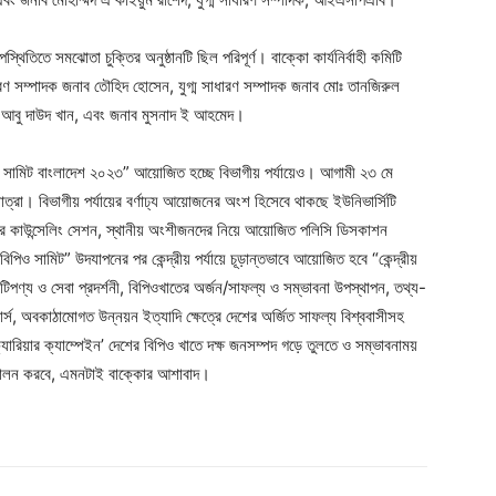
্থিতিতে সমঝোতা চুক্তির অনুষ্ঠানটি ছিল পরিপূর্ণ। বাক্কো কার্যনির্বাহী কমিটি
ণ সম্পাদক জনাব তৌহিদ হোসেন, যুগ্ম সাধারণ সম্পাদক জনাব মোঃ তানজিরুল
ব আবু দাউদ খান, এবং জনাব মুসনাদ ই আহমেদ।
ও সামিট বাংলাদেশ ২০২৩” আয়োজিত হচ্ছে বিভাগীয় পর্যায়েও। আগামী ২৩ মে
াত্রা। বিভাগীয় পর্যায়ের বর্ণাঢ্য আয়োজনের অংশ হিসেবে থাকছে ইউনিভার্সিটি
রিয়ার কাউন্সেলিং সেশন, স্থানীয় অংশীজনদের নিয়ে আয়োজিত পলিসি ডিসকাশন
িও সামিট” উদযাপনের পর কেন্দ্রীয় পর্যায়ে চূড়ান্তভাবে আয়োজিত হবে “কেন্দ্রীয়
পণ্য ও সেবা প্রদর্শনী, বিপিওখাতের অর্জন/সাফল্য ও সম্ভাবনা উপস্থাপন, তথ্য-
র্স, অবকাঠামোগত উন্নয়ন ইত্যাদি ক্ষেত্রে দেশের অর্জিত সাফল্য বিশ্ববাসীসহ
রিয়ার ক্যাম্পেইন’ দেশের বিপিও খাতে দক্ষ জনসম্পদ গড়ে তুলতে ও সম্ভাবনাময়
িকা পালন করবে, এমনটাই বাক্কোর আশাবাদ।