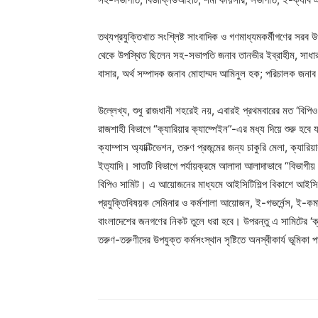
তথ্যপ্রযুক্তিখাত সংশ্লিষ্ট সাংবাদিক ও গণমাধ্যমকর্মীগণের সরব উপস
থেকে উপস্থিত ছিলেন সহ-সভাপতি জনাব তানভীর ইব্রাহীম, সাধার
বাসার, অর্থ সম্পাদক জনাব মোহাম্মদ আমিনুল হক; পরিচালক জনা
উল্লেখ্য, শুধু রাজধানী শহরেই নয়, এবারই প্রথমবারের মত ‘বিপি
রাজশাহী বিভাগে “ক্যারিয়ার ক্যাম্পেইন”-এর মধ্য দিয়ে শুরু হবে য
ক্যাম্পাস অ্যাক্টিভেশন, তরুণ প্রজন্মের জন্য চাকুরি মেলা, ক্যা
ইত্যাদি। সাতটি বিভাগে পর্যায়ক্রমে আলাদা আলাদাভাবে “বিভাগীয় বিপ
বিপিও সামিট। এ আয়োজনের মাধ্যমে আইসিটিশিল্প বিকাশে আইসিটি
প্রযুক্তিবিষয়ক সেমিনার ও কর্মশালা আয়োজন, ই-গভর্নেন্স, ই-কমা
বাংলাদেশের জনগণের নিকট তুলে ধরা হবে। উপরন্তু এ সামিটের ‘ক্যা
তরুণ-তরুণীদের উপযুক্ত কর্মসংস্থান সৃষ্টিতে অনস্বীকার্য ভূম