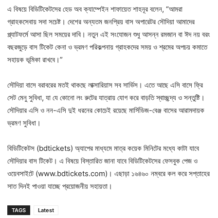
এ বিষয়ে বিডিটিকেটসের হেড অব ক্যাম্পেইন শাফায়েত শাহনূর বলেন, “আমরা
গ্রাহকসেবায় সদা সচেষ্ট। দেশের অন্যতম জনপ্রিয় বাস অপারেটর সৌদিয়া আমাদের
প্ল্যাটফর্মে আসা ছিল সময়ের দাবি। নতুন এই সংযোজন শুধু আসন্ন রমজান বা ঈদ নয় বরং
বছরজুড়ে বাস টিকেট কেনা ও ভ্রমণ পরিকল্পনায় গ্রাহকদের সময় ও শ্রমের অপচয় কমাতে
সহায়ক ভূমিকা রাখবে।”
সৌদিয়া বাসে বরাবরের মতই থাকছে লাক্সারিয়াস সব সার্ভিস। এতে আছে এসি বাসে ফ্রি
সেট মেনু সুবিধা, যা যে কোনো লং রুটের যাত্রায় যোগ করে বাড়তি স্বাচ্ছন্দ্য ও সন্তুষ্টি।
সৌদিয়ার এসি ও নন-এসি দুই ধরনের কোচেই রয়েছে মার্সিডিজ-বেঞ্জ বাসের আরামদায়ক
ভ্রমণ সুবিধা।
বিডিটিকেটস (bdtickets) অ্যাপের মাধ্যমে মাত্র কয়েক মিনিটের মধ্যে কাটা যাবে
সৌদিয়ার বাস টিকেট। এ বিষয়ে বিস্তারিত জানা যাবে বিডিটিকেটসের ফেসবুক পেজ ও
ওয়েবসাইটে (www.bdtickets.com)। এছাড়া ১৬৪৬০ নম্বরে কল করে সপ্তাহের
সাত দিনই পাওয়া যাচ্ছে প্রয়োজনীয় সহায়তা।
TAGS
Latest