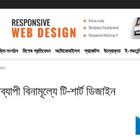
ুক্তি সংগঠন
বিশেষ প্রতিবেদন
অটোমোবাইলস
গ্যাজেটস
উদ্যোক্তা
ই-গভর্নেন
িজাইন
যাপী বিনামূল্যে টি-শার্ট ডিজাইন