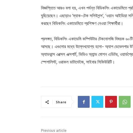
বিজ্ঞপ্তিতে আরও বলা হয়, এখন পর্যন্ত বিডিকলিং একাডেমিতে প্রশিক
ঘুছিয়েছেন। এছাড়াও ‘ম্যাক-টেক সলিউশন্স’, ‘ওয়ান আইডিয়া সলিউশ
করছেন বিডিকলিং একাডেমিতে প্রশিক্ষণ নেওয়া শিক্ষার্থীরা।
প্রসঙ্গত, বিডিকলিং একাডেমি কম্পিউটার টেকনোলজি বিষয়ক ৬০টিও অ
আসছে। এগুলোর মধ্যে উল্লেখযোগ্য হলো- অ্যাপ ডেভেলপার উইথ ফ্ল
অ্যাডভান্স এক্সেল এক্সপার্ট, ভিডিও অ্যান্ড মোশন এডিটর, ওয়ার্ডপ
স্পেশালিস্ট, ওরাকল ডাটাবেইজ, সাইবার সিকিউরিটি।
Share
Previous article