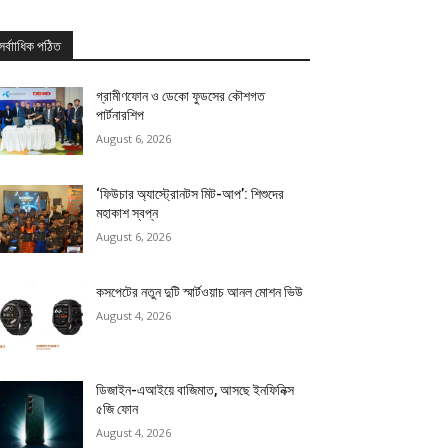
সর্বাাধিক পঠিত
গ্রামীণফোন ও ডেকো ফুডসের কৌশগত
পার্টনারশিপ
August 6, 2026
‘ফিউচার অ্যাস্ট্রোনটস মিট-আপ’: শিশুদের
মহাকাশ স্বপ্ন
August 6, 2026
কসপেটের নতুন দুটি স্মার্টওয়াচ আনল মোশন ভিউ
August 4, 2026
ডিজাইন-এআইয়ে বাজিমাত, আসছে ইনফিনিক্স
৫জি ফোন
August 4, 2026