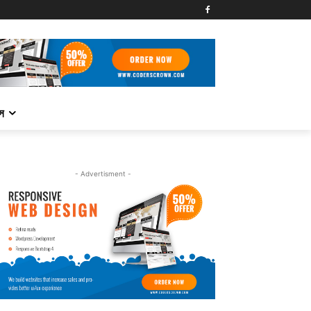
্স
- Advertisment -