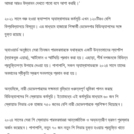
আমরা আরও উদ্ভাবন দেখতে পাবো বলে আশা করছি।‘
২০২১ সালে শুরু হওয়া ক্যাম্পাস অ্যাম্বাসাডর কর্মসূচি এখন ১২০টিরও বেশি
বিশ্ববিদ্যালয়ে বিস্তৃত। এর মাধ্যমে হাজারো শিক্ষার্থী ডেভেলপার বিডিঅ্যাপসের সঙ্গে
যুক্ত রয়েছে।
অ্যাওয়ার্ড অনুষ্ঠানে সেরা তিনজন পারফরমারকে যথাক্রমে একটি উন্নতমানের ল্যাপটপ
(ম্যাকবুক এয়ার), স্মার্টফোন ও স্মার্টঘড়ি প্রদান করা হয়। এছাড়া, শীর্ষ দশজনকে বিভিন্ন
প্রযুক্তিপণ্য উপহার দেওয়া হয়। পাশাপাশি, সকল অ্যাম্বাসাডরকে ২০২৪ সালে তাদের
অবদানের স্বীকৃতি স্বরূপ সনদপত্র প্রদান করা হয়।
অন্যদিকে, নারী ডেভেলপারদের সক্ষমতা বৃদ্ধিতে গুরুত্বপূর্ণ ভূমিকা পালন করছে
বিডিঅ্যাপসের শি স্কোয়াড কর্মসূচি। ইতোমধ্যে এই কর্মসূচির মাধ্যমে ৬০ জন শি
স্কোয়াড লিডার এক হাজার ৭৫০ জনের বেশি নারী ডেভেলপারকে প্রশিক্ষণ দিয়েছেন।
২০২৪ সালের সেরা শি স্কোয়াড পারফরমাররা আন্তর্জাতিক ও অভ্যন্তরীণ ভ্রমণ পুরস্কার
অর্জন করেছেন। পাশাপাশি, নতুন ৭০ জন নতুন শি লিডার যুক্ত হওয়ায় প্রযুক্তি খাতে