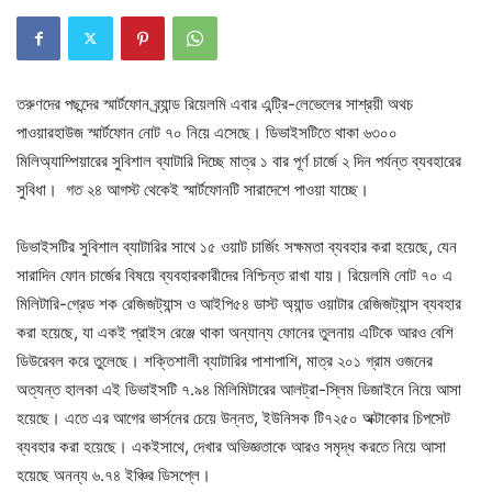
তরুণদের পছন্দের স্মার্টফোন ব্র্যান্ড রিয়েলমি এবার এন্ট্রি-লেভেলের সাশ্রয়ী অথচ
পাওয়ারহাউজ স্মার্টফোন নোট ৭০ নিয়ে এসেছে। ডিভাইসটিতে থাকা ৬৩০০
মিলিঅ্যাম্পিয়ারের সুবিশাল ব্যাটারি দিচ্ছে মাত্র ১ বার পূর্ণ চার্জে ২ দিন পর্যন্ত ব্যবহারের
সুবিধা। গত ২৪ আগস্ট থেকেই স্মার্টফোনটি সারাদেশে পাওয়া যাচ্ছে।
ডিভাইসটির সুবিশাল ব্যাটারির সাথে ১৫ ওয়াট চার্জিং সক্ষমতা ব্যবহার করা হয়েছে, যেন
সারাদিন ফোন চার্জের বিষয়ে ব্যবহারকারীদের নিশ্চিন্ত রাখা যায়। রিয়েলমি নোট ৭০ এ
মিলিটারি-গ্রেড শক রেজিজট্যান্স ও আইপি৫৪ ডাস্ট অ্যান্ড ওয়াটার রেজিজট্যান্স ব্যবহার
করা হয়েছে, যা একই প্রাইস রেঞ্জে থাকা অন্যান্য ফোনের তুলনায় এটিকে আরও বেশি
ডিউরেবল করে তুলেছে। শক্তিশালী ব্যাটারির পাশাপাশি, মাত্র ২০১ গ্রাম ওজনের
অত্যন্ত হালকা এই ডিভাইসটি ৭.৯৪ মিলিমিটারের আলট্রা-স্লিম ডিজাইনে নিয়ে আসা
হয়েছে। এতে এর আগের ভার্সনের চেয়ে উন্নত, ইউনিসক টি৭২৫০ অক্টাকোর চিপসেট
ব্যবহার করা হয়েছে। একইসাথে, দেখার অভিজ্ঞতাকে আরও সমৃদ্ধ করতে নিয়ে আসা
হয়েছে অনন্য ৬.৭৪ ইঞ্চির ডিসপ্লে।