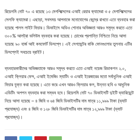
রিয়েলমি নোট ৭০ এ রয়েছে ১৩ মেগপিক্সেলের এআই রেয়ার ক্যামেরা ও ৫ মেগাপিক্সেলের
সেলফি ক্যামেরা। এছাড়া, সবসময় আপনাকে মনোযোগের কেন্দ্রে রাখতে এতে ব্যবহার করা
হয়েছে পালস লাইট ফিচার। ডিভাইসে অডিও শোনার অভিজ্ঞতা আরও সমৃদ্ধ করতে এতে
৩০০% আলট্রা ভলিউম ব্যবহার করা হয়েছে। চোখের প্রশান্তি নিশ্চিতে নিয়ে আসা
হয়েছে ৯০ হার্জ আই কমফোর্ট ডিসপ্লে। এই সেগমেন্টের বাকি ফোনগুলোর তুলনায় এটির
ডিসপ্লেই সবচেয়ে ব্রাইট।
ব্যবহারকারীদের অভিজ্ঞতাকে আরও সমৃদ্ধ করতে এতে এআই নয়েজ রিডাকশন ২.০,
এআই ক্লিয়ার ফেস, এআই ইমেজিং ম্যাটিং ও এআই ইরেজারের মতো সর্বাধুনিক এআই
ফিচার যুক্ত করা হয়েছে। এতে করে এখন আরও ক্লিয়ার কল, উন্নত ছবি ও আধুনিক
এডিটিং অপশন ব্যবহার করা সম্ভব হবে। রিয়েলমি নোট ৭০ ডিভাইসটি দুইটি ভ্যারিয়েন্টে
নিয়ে আসা হয়েছে – ৪ জিবি ও ৬৪ জিবি ডিভাইসটির দাম মাত্র ১১,৯৯৯ টাকা (ভ্যাট
প্রযোজ্য) এবং ৪ জিবি ও ১২৮ জিবি ডিভাইসটির দাম মাত্র ১২,৯৯৯ টাকা (ভ্যাট
প্রযোজ্য)।