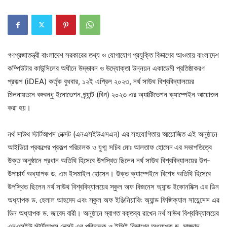
গণপ্রজাতন্ত্রী বাংলাদেশ সরকারের তথ্য ও যোগাযোগ প্রযুক্তি বিভাগের আওতায় বাংলাদেশ
কম্পিউটার কাউন্সিলের অধীনে উদ্ভাবন ও উদ্যোক্তা উন্নয়ন একাডেমী প্রতিষ্ঠাকরণ
প্রকল্প (iDEA) কর্তৃক বুধবার, ১২ই এপ্রিল ২০২৩, নর্থ সাউথ বিশ্ববিদ্যালয়ের
মিলনায়তনে বঙ্গবন্ধু ইনোভেশন গ্র্যান্ট (বিগ) ২০২৩ এর অ্যাক্টিভেশন ক্যাম্পেইন আয়োজন
করা হয়।
নর্থ সাউথ স্টার্টআপস নেক্সট (এনএসইউএসএন) এর সহযোগিতায় আয়োজিত এই অনুষ্ঠানে
আইডিয়া প্রকল্পের প্রকল্প পরিচালক ও যুগ্ম সচিব মোঃ আলতাফ হোসেন
এর সভাপতিত্বে
উক্ত অনুষ্ঠানে প্রধান অতিথি হিসেবে উপস্থিত ছিলেন নর্থ সাউথ বিশ্ববিদ্যালয়ের উপ-
উপাচার্য অধ্যাপক ড. এম ইসমাইল হোসেন। উক্ত ক্যাম্পেইনে বিশেষ অতিথি হিসেবে
উপস্থিত ছিলেন নর্থ সাউথ বিশ্ববিদ্যালয়ের স্কুল অফ বিজনেস অ্যান্ড ইকোনমিক্স এর ডিন
অধ্যাপক ড. হেলাল আহমেদ এবং স্কুল অফ ইঞ্জিনিয়ারিং অ্যান্ড ফিজিক্যাল সায়েন্সেস এর
ডিন অধ্যাপক ড. জাবেদ বারী। অনুষ্ঠানে স্বাগত বক্তব্য রাখেন নর্থ সাউথ বিশ্ববিদ্যালয়ের
এনএসইউ স্টার্টআপস নেক্সট এর পরিচালক ও ইসিই বিভাগের অধ্যাপক ড. সাজ্জাদ