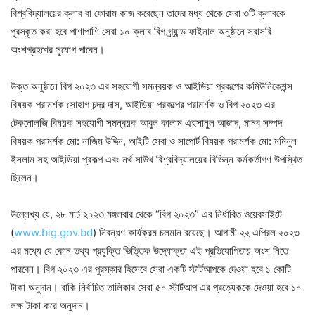
বিশ্ববিদ্যালয়ের ক্লাব বা ফোরাম কাজ করেছেন তাদের মধ্য থেকে সেরা ৩টি ক্লাবকে
পুরস্কৃত করা হবে পাশাপাশি সেরা ১০ ক্লাব বিগ গ্র্যান্ড ফাইনাল অনুষ্ঠানে সরাসরি
অংশগ্রহণের সুযোগ পাবেন।
উক্ত অনুষ্ঠানে বিগ ২০২৩ এর সহযোগী সমন্বয়ক ও আইডিয়া প্রকল্পের কমিউনিকেশন্স
বিষয়ক পরামর্শক সোহাগ চন্দ্র দাস, আইডিয়া প্রকল্পের পরামর্শক ও বিগ ২০২৩ এর
টেকনোলজি বিষয়ক সহযোগী সমন্বয়ক আবুল কালাম এহসানুল আজাদ, মানব সম্পদ
বিষয়ক পরামর্শক মো: নাজিম উদ্দিন, আইটি সেবা ও সাপোর্ট বিষয়ক পরামর্শক মো: মমিনুল
ইসলাম সহ আইডিয়া প্রকল্প এবং নর্থ সাউথ বিশ্ববিদ্যালয়ের বিভিন্ন কর্মকর্তাগণ উপস্থিত
ছিলেন।
উল্লেখ্য যে, ২৮ মার্চ ২০২৩ মঙ্গলবার থেকে “বিগ ২০২৩” এর নির্ধারিত ওয়েবসাইটে
(
www.big.gov.bd
) নিবন্ধণ কার্যক্রম চলমান রয়েছে। আগামী ২২ এপ্রিল ২০২৩
এর মধ্যে যে কোন তথ্য প্রযুক্তি ভিত্তিক উদ্যোক্তা এই প্রতিযোগিতায় অংশ নিতে
পারবেন। বিগ ২০২৩ এর পুরস্কার হিসেবে সেরা একটি স্টার্টআপকে দেওয়া হবে ১ কোটি
টাকা অনুদান। বাকি নির্বাচিত তালিকার সেরা ৫০ স্টার্টআপ এর প্রত্যেককে দেওয়া হবে ১০
লক্ষ টাকা করে অনুদান।