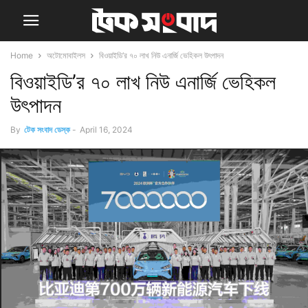
Home
অটোমোবাইলস
বিওয়াইডি’র ৭০ লাখ নিউ এনার্জি ভেহিকল উৎপাদন
বিওয়াইডি’র ৭০ লাখ নিউ এনার্জি ভেহিকল
উৎপাদন
By
টেক সংবাদ ডেস্ক
-
April 16, 2024