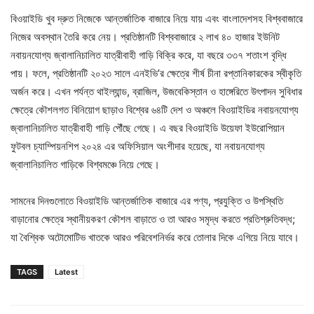
বিওয়াইডি খুব দ্রুত নিজেকে আন্তর্জাতিক বাজারে নিয়ে যায় এবং বাংলাদেশসহ বিশ্ববাজারে
নিজের অবস্থান তৈরি করে নেয়। প্রতিষ্ঠানটি বিশ্ববাজারে ২ লাখ ৪০ হাজার ইউনিট
নবায়নযোগ্য জ্বালানিচালিত যাত্রীবাহী গাড়ি বিক্রি করে, যা বছরে ৩৩৭ শতাংশ বৃদ্ধি
পায়। ফলে, প্রতিষ্ঠানটি ২০২৩ সালে এনইভি’র ক্ষেত্রে শীর্ষ চীনা রপ্তানিকারকের স্বীকৃতি
অর্জন করে। এখন পর্যন্ত থাইল্যান্ড, ব্রাজিল, উজবেকিস্তান ও হাঙ্গেরিতে উৎপাদন সুবিধার
ক্ষেত্রে কৌশলগত বিনিয়োগ ছাড়াও বিশ্বের ৬৪টি দেশ ও অঞ্চলে বিওয়াইডির নবায়নযোগ্য
জ্বালানিচালিত যাত্রীবাহী গাড়ি পৌঁছে গেছে। এ বছর বিওয়াইডি উয়েফা ইউরোপিয়ান
ফুটবল চ্যাম্পিয়নশিপ ২০২৪ এর অফিসিয়াল অংশীদার হয়েছে, যা নবায়নযোগ্য
জ্বালানিচালিত গাড়িকে বিশ্বমঞ্চে নিয়ে গেছে।
সামনের দিনগুলোতে বিওয়াইডি আন্তর্জাতিক বাজারে এর পণ্য, প্রযুক্তি ও উপস্থিতি
বাড়ানোর ক্ষেত্রে স্থানীয়করণ কৌশল বাড়াতে ও তা আরও সমৃদ্ধ করতে প্রতিশ্রুতিবদ্ধ;
যা বৈশ্বিক অটোমোটিভ খাতকে আরও পরিবেশনির্ভর করে তোলার দিকে এগিয়ে নিয়ে যাবে।
TAGS
Latest