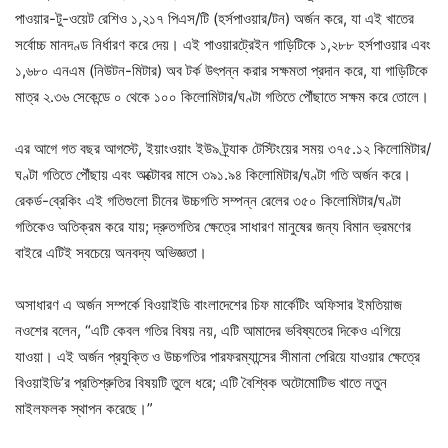
পাওয়ার-টু-ওয়েট রেশিও ১,২১৭ পিএস/টি (হর্সপাওয়ার/টন) অর্জন করে, যা এই খাতের
সর্বোচ্চ মানদণ্ড নির্ধারণ করে দেয়। এই পাওয়ারট্রেইন গাড়িটিকে ১,২৮৮ হর্সপাওয়ার এবং
১,৬৮০ এনএম (নিউটন-মিটার) অব টর্ক উৎপন্ন করার সক্ষমতা প্রদান করে, যা গাড়িটিকে
মাত্র ২.৩৬ সেকেন্ডে ০ থেকে ১০০ কিলোমিটার/ঘণ্টা গতিতে পৌঁছাতে সক্ষম করে তোলে।
এর আগে গত বছর আগস্টে, ইয়াংওয়াং ইউ৯ ট্র্যাক টেস্টিংয়ের সময় ৩৭৫.১২ কিলোমিটার/
ঘণ্টা গতিতে পৌঁছায় এবং অক্টোবর মাসে ৩৯১.৯৪ কিলোমিটার/ঘণ্টা গতি অর্জন করে।
রেকর্ড-ব্রেকিং এই গতিগুলো চীনের উচ্চগতি সম্পন্ন রেলের ৩৫০ কিলোমিটার/ঘণ্টা
গতিকেও অতিক্রম করে যায়; দ্রুতগতির ক্ষেত্রে সাধারণ মানুষের জন্য বিমান ভ্রমণের
বাইরে এটিই সবচেয়ে অনবদ্য অভিজ্ঞতা।
অসাধারণ এ অর্জন সম্পর্কে বিওয়াইডি বাংলাদেশের চিফ মার্কেটিং অফিসার ইমতিয়াজ
নওশের বলেন, “এটি কেবল গতির বিষয় নয়, এটি আমাদের ভবিষ্যতের দিকেও এগিয়ে
যাওয়া। এই অর্জন প্রযুক্তি ও উচ্চগতির পারফরম্যান্সের সীমানা পেরিয়ে যাওয়ার ক্ষেত্রে
বিওয়াইডি’র প্রতিশ্রুতির বিষয়টি তুলে ধরে; এটি বৈশ্বিক অটোমোটিভ খাতে নতুন
মাইলফলক স্থাপন করেছে।”