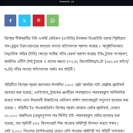
বিশ্বের শীর্ষস্থানীয় নিউ এনার্জি ভেহিকল (এনইভি) উৎপাদক বিওয়াইডি তাদের প্রিমিয়াম
সাব-ব্র্যান্ড ইয়াংওয়াংয়ের মাধ্যমে অনন্য মাইলফলক স্থাপন করেছে। আনুষ্ঠানিকভাবে
বৈদ্যুতিক গাড়ির (ইভি) ক্ষেত্রে সর্বোচ্চ গতির রেকর্ড স্থাপন করেছে ইউ৯ ট্র্যাক সংস্করণ;
জার্মানির এটিপি টেস্ট ট্র্যাকে এ মাসের শুরুতে ৪৭২.৪১ কিলোমিটার/ঘণ্টা (২৯৩.৫৪ মাইল/
ঘণ্টা) গতির অনন্য মাইলফলক অর্জন কর গাড়িটি।
গাড়িটিতে বিশ্বের প্রথম বহুলভাবে উৎপাদিত ১২০০ ভোল্ট আলট্রা-হাই ভোল্টেজ প্ল্যাটফর্ম
ব্যবহার করা হয়েছে; একইসাথে, ট্র্যাকের এক্সট্রিম অবস্থাতেও পারফরম্যান্স অপ্টিমাইজ
রাখতে সক্ষম এমন উদ্ভাবনী ডিজাইনের ভেহিকল থার্মাল ম্যানেজমেন্ট সল্যুশন ব্যবহার করা
হয়েছে। গাড়িটির ই৪ পাওয়ারট্রেইন বিশ্বের প্রথম কোয়াড-মোটর প্ল্যাটফর্ম, যেখানে
৩০,০০০ আরপিএম (রেভ্যুলুশনস পার মিনিট) হাই-পারফরম্যান্স মোটর ব্যবহার করা
হয়েছে, যার প্রতিটি ৫৫৫ কিলোওয়াট পিক পাওয়ার আউটপুট উৎপন্ন করতে সক্ষম।
মোট ৩,০০০ পিএসের (হর্সপাওয়ার) চেয়েও বেশি পাওয়ার আউটপুট সহ গাড়িটি অসাধারণ