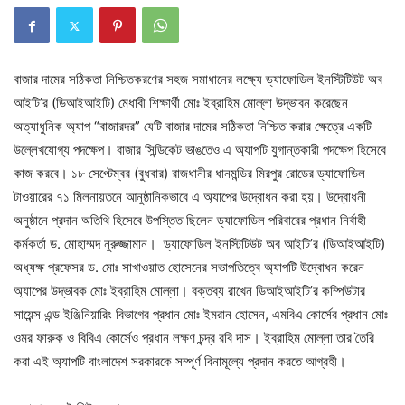
বাজার দামের সঠিকতা নিশ্চিতকরণের সহজ সমাধানের লক্ষ্যে ড্যাফোডিল ইনস্টিটিউট অব
আইটি’র (ডিআইআইটি) মেধাবী শিক্ষার্থী মোঃ ইব্রাহিম মোল্লা উদ্ভাবন করেছেন
অত্যাধুনিক অ্যাপ “বাজারদর” যেটি বাজার দামের সঠিকতা নিশ্চিত করার ক্ষেত্রে একটি
উল্লেখযোগ্য পদক্ষেপ। বাজার সিন্ডিকেট ভাঙতেও এ অ্যাপটি যুগান্তকারী পদক্ষেপ হিসেবে
কাজ করবে। ১৮ সেপ্টেম্বর (বুধবার) রাজধানীর ধানমন্ডির মিরপুর রোডের ড্যাফোডিল
টাওয়ারের ৭১ মিলনায়তনে আনুষ্ঠানিকভাবে এ অ্যাপের উদ্বোধন করা হয়। উদ্বোধনী
অনুষ্ঠানে প্রদান অতিথি হিসেবে উপস্তিত ছিলেন ড্যাফোডিল পরিবারের প্রধান নির্বাহী
কর্মকর্তা ড. মোহাম্মদ নুরুজ্জামান। ড্যাফোডিল ইনস্টিটিউট অব আইটি’র (ডিআইআইটি)
অধ্যক্ষ প্রফেসর ড. মোঃ সাখাওয়াত হোসেনের সভাপতিত্বে অ্যাপটি উদ্বোধন করেন
অ্যাপের উদ্ভাবক মোঃ ইব্রাহিম মোল্লা। বক্তব্য রাখেন ডিআইআইটি’র কম্পিউটার
সায়েন্স এন্ড ইঞ্জিনিয়ারিং বিভাগের প্রধান মোঃ ইমরান হোসেন, এমবিএ কোর্সের প্রধান মোঃ
ওমর ফারুক ও বিবিএ কোর্সেও প্রধান লক্ষণ চন্দ্র রবি দাস। ইব্রাহিম মোল্লা তার তৈরি
করা এই অ্যাপটি বাংলাদেশ সরকারকে সম্পূর্ণ বিনামূল্যে প্রদান করতে আগ্রহী।