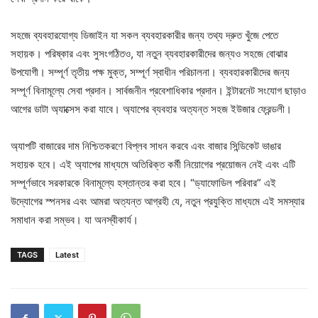
সহজে ব্যবহারযোগ্য ডিজাইন যা সকল ব্যবহারকারীর জন্য তথ্য দ্রুত খুঁজে পেতে
সহায়ক। পরিষ্কার এবং সুসংগঠিতও, যা নতুন ব্যবহারকারীদের জন্যও সহজে বোঝার
উপযোগী। সম্পূর্ণ তৃতীয় পক্ষ মুক্ত, সম্পূর্ণ স্বাধীন পরিচালনা। ব্যবহারকারীদের জন্য
সম্পূর্ণ বিনামূল্যে সেবা প্রদান। সার্বজনীন প্রবেশাধিকার প্রদান। ইন্টারনেট সংযোগ ছাড়াও
আগের ডাটা অ্যাক্সেস করা যাবে। অ্যাপের ব্যবহার অত্যন্ত সহজ ইউজার ফ্রেন্ডলী।
অ্যাপটি বাজারের দাম নিশ্চিতকরণে বিপ্লব সাধন করবে এবং বাজার সিন্ডিকেট ভাঙার
সহায়ক হবে। এই অ্যাপের মাধ্যমে অতিরিক্ত কর্মী নিয়োগের প্রয়োজন নেই এবং এটি
সম্পূর্ণভাবে সরকারকে বিনামূল্যে হস্তান্তর করা হবে। “ড্যাফোডিল পরিবার” এই
উদ্যোগের স্পনসর এবং আমরা অত্যন্ত আগ্রহী যে, নতুন প্রযুক্তি মাধ্যমে এই সমস্যার
সমাধান করা সম্ভব। যা অনস্বীকার্য।
TAGS
Latest