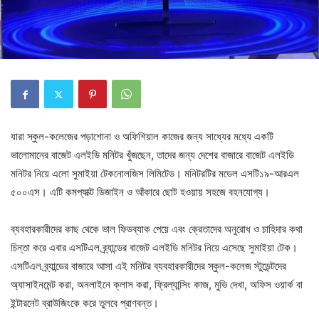
যারা স্কুল-কলেজের পড়াশোনা ও অফিশিয়াল কাজের জন্য সাধ্যের মধ্যে একটি
ভালোমানের বাজেট এলইডি মনিটর খুঁজছেন, তাদের জন্য দেশের বাজারে বাজেট এলইডি
মনিটর নিয়ে এলো সুমাইয়া টেকনোলজিস লিমিটেড। মনিটরটির মডেল এসটি১৯-আরএল
৫০০এস। এটি কমপ্যাক্ট ডিজাইন ও আঁকারে ছোট হওয়ায় সহজে বহনযোগ্য।
ব্যবহারকারীদের কাছ থেকে ভাল ফিডব্যাক পেয়ে এবং ক্রেতাদের অনুরোধ ও চাহিদার কথা
চিন্তা করে এবার এসটিএল ব্র্যান্ডের বাজেট এলইডি মনিটর নিয়ে এসেছে সুমাইয়া টেক।
এসটিএল ব্র্যান্ডের বাজারে আসা এই মনিটর ব্যবহারকারীদের স্কুল-কলেজ স্টুডেন্টদের
অ্যাসাইনমেন্ট করা, অনলাইনে ক্লাস করা, ফ্রিল্যান্সিং কাজ, মুভি দেখা, অফিস ওয়ার্ক বা
ইন্টারনেট ব্রাউজিংকে করে তুলবে প্রাণবন্ত।