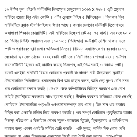
১৯ ইঞ্চির ফুল এইচডি মনিটরটির ডিসপ্লের রেজুলেশন ১৩৬৬ x ৭৬৮। এন্টি গ্ল্যেয়ার
মনিটরে রয়েছে থ্রি এইচ কোটিং। এটির রেন্সপন্স টাইম ৫ মিলিসেকন্ড। ফ্লিকার ফ্রি
মনিটরটিতে ব্ল্যাক স্ট্যাবিলাইজার ফিচার আছে। কালার ডেপথের মনিটরটি দিতে পারবে
অসাধারণ পিকচার কোয়ালিটি। এই মনিটরের রিফ্রেশ রেট ২৫-৭৫ হার্জ। এর সঙ্গে ৯০ ও
৬৫ ডিগ্রি ভিউইং অ্যাঙ্গেল এবং ১০০০০:১ (ডিসিআর) কনট্রাস্ট রেশিও থাকায় এতে
স্পষ্ট ও প্রাণবন্ত ছবি দেখার অভিজ্ঞতা মিলবে। বিভিন্ন অ্যাপ্লিকেশন ব্যবহার যেমন,
যেকোনো অ্যাঙ্গেল থেকেও ব্যবহারকারী হাই-কোয়ালিটি পিকচার পাওয়া যাবে। মাল্টিপল
কানেকটিভিটি হিসেবে এই মনিটরে রয়েছে ডিসপ্লে, এইচডিএমআই ও ভিজিএ পোর্ট।
বাজেট এলইডি মনিটরটি বিষয়ে কোরিয়ায় প্রবাসী বাংলাদেশি নারী উদ্যোক্তা সুমাইয়া
টেকনোলজিস লিমিটেডের চেয়ারম্যান রিপা আর জাহান বলেন, আমি দেড় যুগের বেশি সময়
ধরে কোরিয়াতে বসবাস করছি। সেখান থেকে কম্পিউটারের বিভিন্ন যন্ত্রাংশ এনে দেশে
আইটি ইন্ডাস্ট্রিতে সফলতার সাথে ব্যবসা করছি। দীর্ঘদিন ব্যবসার অভিজ্ঞতা থেকে দেখেছি
কোরিয়ান টেকনোলজির পণ্যগুলি গুণগতমানসম্পন্ন হয়ে থাকে। তিন মাস ধরে বাজারে
বিক্রি করা এলইডি মনিটর নিয়ে গবেষণা করেছি। পরে সম্পূর্ণ কোরিয়ান প্রযুক্তিতে আমার
নিজস্ব পরিকল্পনা ও ডিজাইনে দেশের স্কুল-কলেজের স্টুডেন্ট, ফ্রিল্যান্সার ও অফিশিয়াল
কাজের জন্য একটা এলইডি মনিটর তৈরি করেছি। এটি মূলত, আর্থিক দিক থেকে বেশি
স্বচ্ছ্বল না, এমন মিডরেঞ্জের ক্রেতাদের টার্গেট করে তৈরি করা হয়েছে। ঘরে-বাইরে,