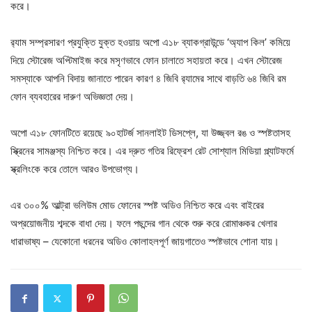
করে।
র‌্যাম সম্প্রসারণ প্রযুক্তি যুক্ত হওয়ায় অপো এ১৮ ব্যাকগ্রাউন্ডে ‘অ্যাপ কিল’ কমিয়ে
দিয়ে স্টোরেজ অপ্টিমাইজ করে মসৃণভাবে ফোন চালাতে সহায়তা করে। এখন স্টোরেজ
সমস্যাকে আপনি বিদায় জানাতে পারেন কারণ ৪ জিবি র‌্যামের সাথে বাড়তি ৬৪ জিবি রম
ফোন ব্যবহারের দারুণ অভিজ্ঞতা দেয়।
অপো এ১৮ ফোনটিতে রয়েছে ৯০হাটর্জ সানলাইট ডিসপ্লে, যা উজ্জ্বল রঙ ও স্পষ্টতাসহ
স্ক্রিনের সামঞ্জস্য নিশ্চিত করে। এর দ্রুত গতির রিফ্রেশ রেট সোশ্যাল মিডিয়া প্ল্যাটফর্মে
স্ক্রলিংকে করে তোলে আরও উপভোগ্য।
এর ৩০০% আল্ট্রা ভলিউম মোড ফোনের স্পষ্ট অডিও নিশ্চিত করে এবং বাইরের
অপ্রয়োজনীয় শব্দকে বাধা দেয়। ফলে পছন্দের গান থেকে শুরু করে রোমাঞ্চকর খেলার
ধারাভাষ্য – যেকোনো ধরনের অডিও কোলাহলপূর্ণ জায়গাতেও স্পষ্টভাবে শোনা যায়।