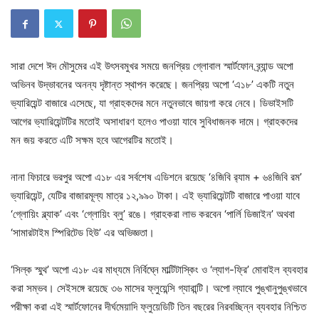
সারা দেশে ঈদ মৌসুমের এই উৎসবমুখর সময়ে জনপ্রিয় গ্লোবাল স্মার্টফোন ব্র্যান্ড অপো
অভিনব উদ্ভাবনের অনন্য দৃষ্টান্ত স্থাপন করেছে। জনপ্রিয় অপো ‘এ১৮’ একটি নতুন
ভ্যারিয়েন্ট বাজারে এসেছে, যা গ্রাহকদের মনে নতুনভাবে জায়গা করে নেবে। ডিভাইসটি
আগের ভ্যারিয়েন্টটির মতোই অসাধারণ হলেও পাওয়া যাবে সুবিধাজনক দামে। গ্রাহকদের
মন জয় করতে এটি সক্ষম হবে আগেরটির মতোই।
নানা ফিচারে ভরপুর অপো এ১৮ এর সর্বশেষ এডিশনে রয়েছে ‘৪জিবি র‌্যাম + ৬৪জিবি রম’
ভ্যারিয়েন্ট, যেটির বাজারমূল্য মাত্র ১২,৯৯০ টাকা। এই ভ্যারিয়েন্টটি বাজারে পাওয়া যাবে
‘গ্লোয়িং ব্ল্যাক’ এবং ‘গ্লোয়িং ব্লু’ রঙে। গ্রাহকরা লাভ করবেন ‘পার্লি ডিজাইন’ অথবা
‘সামারটাইম স্পিরিটেড হিউ’ এর অভিজ্ঞতা।
‘সিল্ক স্মুথ’ অপো এ১৮ এর মাধ্যমে নির্বিঘ্নে মাল্টিটাস্কিং ও ‘ল্যাগ-ফ্রি’ মোবাইল ব্যবহার
করা সম্ভব। সেইসঙ্গে রয়েছে ৩৬ মাসের ফ্লুয়েন্সি গ্যারান্টি। অপো ল্যাবে পুঙ্খানুপুঙ্খভাবে
পরীক্ষা করা এই স্মার্টফোনের দীর্ঘমেয়াদি ফ্লুয়েডিটি তিন বছরের নিরবচ্ছিন্ন ব্যবহার নিশ্চিত