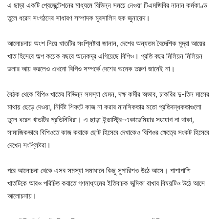
এ ছাড়া একটি প্রেজেন্টেশনের মাধ্যমে বিভিন্ন সময়ে নেওয়া টিএমজিবির নানান কর্মকাণ্ড
তুলে ধরেন সংগঠনের সাধারণ সম্পাদক মুরসালিন হক জুনায়েদ।
আলোচনায় অংশ নিয়ে খাতটির সংশ্লিষ্টরা জানান, দেশের অন্যতম বৈদেশিক মুদ্রা আয়ের
খাত হিসেবে অল্প কয়েক বছরে অনেকদূর এগিয়েছে বিপিও। প্রতি বছর মিলিয়ন মিলিয়ন
ডলার আয় করলেও এখনো বিপিও সম্পর্কে দেশের অনেক তরুণ জানেই না।
বৈঠক থেকে বিপিও খাতের বিভিন্ন সমস্যা যেমন, দক্ষ কর্মীর অভাব, চাকরির দু-তিন মাসের
মাথায় ছেড়ে দেওয়া, নির্দিষ্ট শিফটে কাজ না করার মানসিকতার মতো প্রতিবন্ধকতাগুলো
তুলে ধরেন খাতটির প্রতিনিধিরা। এ ছাড়া ইন্ডাস্ট্রি-একাডেমিয়ার সংযোগ না থাকা,
সামাজিকভাবে বিপিওতে কাজ করাকে ছোট হিসেবে দেখাকেও বিপিওর ক্ষেত্রে সংকট হিসেবে
দেখেন সংশ্লিষ্টরা।
পরে আলোচনা থেকে এসব সমস্যা সমাধানে কিছু সুপারিশও উঠে আসে। পাশাপাশি
খাতটিকে আরও পরিচিত করাতে গণমাধ্যমের ইতিবাচক ভূমিকা রাখার বিষয়টিও উঠে আসে
আলোচনায়।