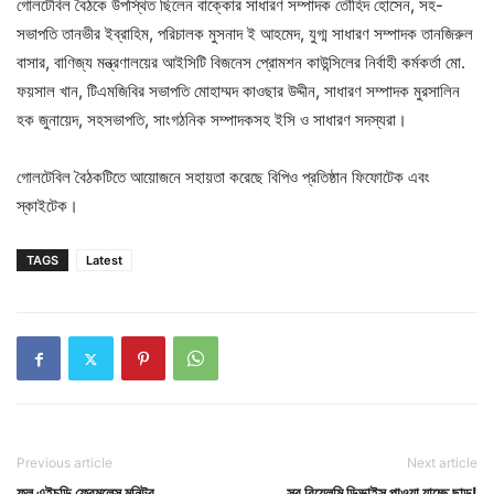
গোলটেবিল বৈঠকে উপস্থিত ছিলেন বাক্কোর সাধারণ সম্পাদক তৌহিদ হোসেন, সহ-
সভাপতি তানভীর ইব্রাহিম, পরিচালক মুসনাদ ই আহমেদ, যুগ্ম সাধারণ সম্পাদক তানজিরুল
বাসার, বাণিজ্য মন্ত্রণালয়ের আইসিটি বিজনেস প্রোমশন কাউন্সিলের নির্বাহী কর্মকর্তা মো.
ফয়সাল খান, টিএমজিবির সভাপতি মোহাম্মদ কাওছার উদ্দীন, সাধারণ সম্পাদক মুরসালিন
হক জুনায়েদ, সহসভাপতি, সাংগঠনিক সম্পাদকসহ ইসি ও সাধারণ সদস্যরা।
গোলটেবিল বৈঠকটিতে আয়োজনে সহায়তা করেছে বিপিও প্রতিষ্ঠান ফিফোটেক এবং
স্কাইটেক।
TAGS
Latest
Previous article
Next article
ফুল এইচডি ফ্রেমলেস মনিটর
সব রিয়েলমি ডিভাইস পাওয়া যাচ্ছে ছাড়!