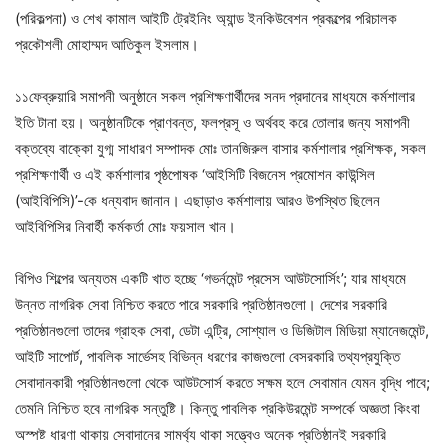
(পরিকল্পনা) ও শেখ কামাল আইটি ট্রেইনিং অ্যান্ড ইনকিউবেশন প্রকল্পের পরিচালক
প্রকৌশলী মোহাম্মদ আতিকুল ইসলাম।
১১ফেব্রুয়ারি সমাপনী অনুষ্ঠানে সকল প্রশিক্ষণার্থীদের সনদ প্রদানের মাধ্যমে কর্মশালার
ইতি টানা হয়। অনুষ্ঠানটিকে প্রাণবন্ত, ফলপ্রসূ ও অর্থবহ করে তোলার জন্য সমাপনী
বক্তব্যে বাক্কো যুগ্ম সাধারণ সম্পাদক মোঃ তানজিরুল বাসার কর্মশালার প্রশিক্ষক, সকল
প্রশিক্ষণার্থী ও এই কর্মশালার পৃষ্ঠপোষক ‘আইসিটি বিজনেস প্রমোশন কাউন্সিল
(আইবিপিসি)’-কে ধন্যবাদ জানান। এছাড়াও কর্মশালায় আরও উপস্থিত ছিলেন
আইবিপিসির নিবার্হী কর্মকর্তা মোঃ ফয়সাল খান।
বিপিও শিল্পের অন্যতম একটি খাত হচ্ছে ‘গভর্নমেন্ট প্রসেস আউটসোর্সিং’; যার মাধ্যমে
উন্নত নাগরিক সেবা নিশ্চিত করতে পারে সরকারি প্রতিষ্ঠানগুলো। দেশের সরকারি
প্রতিষ্ঠানগুলো তাদের গ্রাহক সেবা, ডেটা এন্ট্রি, সোশ্যাল ও ডিজিটাল মিডিয়া ম্যানেজমেন্ট,
আইটি সাপোর্ট, পাবলিক সার্ভেসহ বিভিন্ন ধরণের কাজগুলো বেসরকারি তথ্যপ্রযুক্তি
সেবাদানকারী প্রতিষ্ঠানগুলো থেকে আউটসোর্স করতে সক্ষম হলে সেবামান যেমন বৃদ্ধি পাবে;
তেমনি নিশ্চিত হবে নাগরিক সন্তুষ্টি। কিন্তু পাবলিক প্রকিউরমেন্ট সম্পর্কে অজ্ঞতা কিংবা
অস্পষ্ট ধারণা থাকায় সেবাদানের সামর্থ্য থাকা সত্ত্বেও অনেক প্রতিষ্ঠানই সরকারি