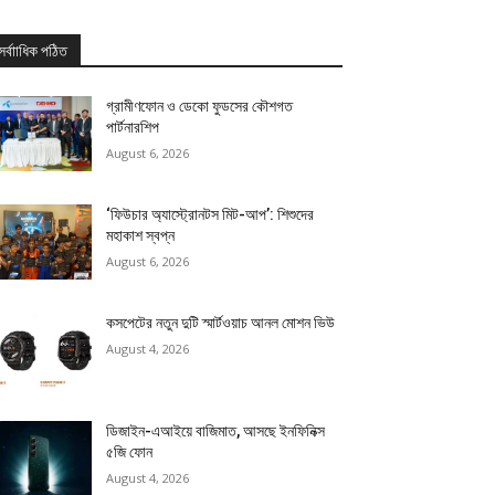
সর্বাাধিক পঠিত
গ্রামীণফোন ও ডেকো ফুডসের কৌশগত
পার্টনারশিপ
August 6, 2026
‘ফিউচার অ্যাস্ট্রোনটস মিট-আপ’: শিশুদের
মহাকাশ স্বপ্ন
August 6, 2026
কসপেটের নতুন দুটি স্মার্টওয়াচ আনল মোশন ভিউ
August 4, 2026
ডিজাইন-এআইয়ে বাজিমাত, আসছে ইনফিনিক্স
৫জি ফোন
August 4, 2026