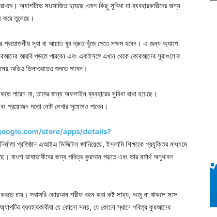
খবে। অ্যাপটিতে সংযোজিত হয়েছে এমন কিছু সুবিধা যা ব্যবহারকারীদের জন্য
জ করে তুলেছে।
প্রয়োজনীয় সূরা বা আয়াত খুব দ্রুত খুঁজে পেতে সক্ষম হবেন। এ জন্য অ্যাপে
ে কোরআনের আরবি পড়তে পারবেন এবং একইসঙ্গে এখান থেকে কোরআনের সূরাগুলোর
আনের অডিও তিলাওয়াতও শুনতে পাবেন।
কতে পারেন না, তাদের জন্য অফলাইন ব্যবহারের সুবিধা রাখা হয়েছে।
েন এবং প্রয়োজন মতো নোট লেখার সুযোগও পাবেন।
.google.com/store/apps/details?
র্মাতা প্রতিষ্ঠান এআইএ ডিজিটাল জানিয়েছে, ইসলামি শিক্ষাকে প্রযুক্তির মাধ্যমে
। বাংলা ভাষাভাষীদের জন্য পবিত্র কুরআন পড়তে এবং তার মর্মার্থ অনুধাবন
ত করতে চায়। সরাসরি কোরআন শরীফ বহন করা কষ্ট সাধ্য, অজু না থাকলে সঙ্গে
্যাপটির ব্যবহারকারীরা যে কোনো সময়, যে কোনো স্থানে পবিত্র কুরআনের