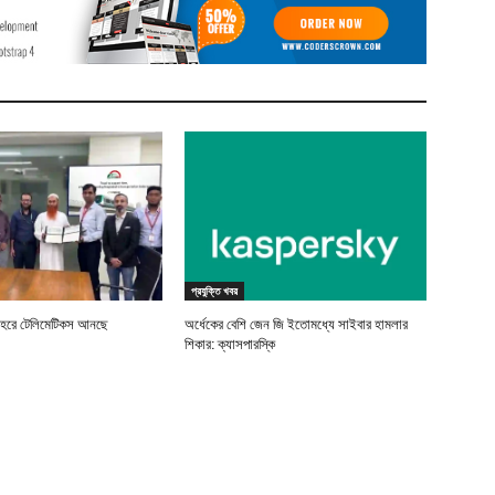
প্রযুক্তি খবর
বহরে টেলিমেটিকস আনছে
অর্ধেকের বেশি জেন জি ইতোমধ্যে সাইবার হামলার
শিকার: ক্যাসপারস্কি