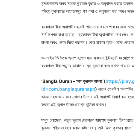
মুসলমানদের জন্য সহজে কুরআন বুঝতে ও অনুধাবন করতে অবদান রা
পবিত্র কুরআনের আয়াতসমূহ পাঠ করা ও অনুধাবন করা আরও সহ
ব্যবহারকারীরা অ্যাপটি সহজেই পরিচালনা করতে পারবেন এবং তাদের 
সার্চ অপশন রাখা হয়েছে। ব্যবহারকারীরা অ্যাপটিতে দেখে দেখ
বাংলা অর্থও জেনে নিতে পারবেন। কেউ চাইলে অ্যাপ থেকে কোর
অনলাইন ভিত্তিক অ্যাপ হলেও যারা সবসময় ইন্টারনেট সংযোগে থা
ব্যবহারকারীরা পছন্দের আয়াত বা সূরা বুকমার্ক করে রাখতে পারব
‘Bangla Quran – আল কুরআন বাংলা’
(
https://play
id=com.banglaquranapp
)
নামের মোবাইল অ্যাপটির নি
আরও সহজলভ্য করে তোলার উদ্শ্যে এই অ্যাপটি নিমার্ণ করা হয়েছে
করতে এই অ্যাপ উল্লেখযোগ্য ভূমিকা রাখবে।
মানুষ চলাফেরা, আনন্দ ভ্রমণ যেকোনো জায়গায় কুরআন তিলাওয়া
কুরআন শরীর ব্যবহার করাও কষ্টসাধ্য। তাই ‘আল কুরআন বাংলা’ অ