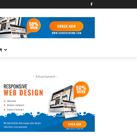
্স
- Advertisment -