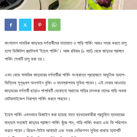
বাংলাদেশ সামরিক জাদুঘরে দর্শনার্থীদের যাতায়াত ও গাড়ি পার্কিং আরও সহজ করতে চালু
হলো ডিজিটাল প্ল্যাটফর্ম ‘ইয়েস পার্কিং’। আজ রবিবার (৮ মার্চ) থেকে জাদুঘর প্রাঙ্গনে
পার্কিং সেবাটি চালু করা হয়।
এখন থেকে সামরিক জাদুঘরের দর্শনার্থীরা পার্কিং সংক্রান্ত প্রয়োজনে আধুনিক অ্যাপ-
ভিত্তিক সুশৃঙ্খল অনলাইন বুকিং ও ব্যবস্থাপনার সুবিধা পাবেন। এই সেবার আওতায়
জাদুঘরের দর্শনার্থী ছাড়াও পার্শ্ববর্তী যেকোনো স্থানের গাড়ির চালকরা তাদের গাড়ি অথবা
মোটরসাইকেল নিরাপদে পার্কিং করতে পারবেন।
ইয়েস পার্কিং এমনভাবে ডিজাইন করা হয়েছে যাতে ব্যবহারকারীরা প্রযুক্তি ব্যবহারের
মাধ্যমে সহজেই জাদুঘর প্রাঙ্গণে পার্কিং খুঁজে পান, গাড়ি পার্কিং করতে এবং ফি পরিশোধ
করতে পারেন। রিয়েল-টাইম আপডেট এবং সহজ নেভিগেশন সুবিধা থাকায় অ্যাপটি