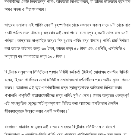
দর্শনার্থীদের একটি নিরবচ্ছিন্ন পার্কিং অভিজ্ঞতা নিশ্চিত করবে, যা তাদের জাদুঘরের ভ্রমণকে
আরও সহজ ও নিরাপদ করবে।
জাদুঘর এলাকায় এই পার্কিং সেবাটি বৃহস্পতিবার থেকে মঙ্গলবার সকাল সাড়ে ৮টা থেকে রাত
১০টা পর্যন্ত সচল থাকবে। শুক্রবার এই সেবা পাওয়া যাবে দুপুর ২:৩০টা থেকে রাত ১০টা
পর্যন্ত। জাদুঘরের সাপ্তাহিক বন্ধের দিন বুধবার পার্কিং বন্ধ থাকবে। পার্কিং চার্জ নির্ধারণ
করা হয়েছে বাইকের জন্য ৩০ টাকা, কারের জন্য ৫০ টাকা এবং এমপিভি, এসইউভি ও
অন্যান্য বড় যানবাহনের জন্য ১০০ টাকা।
বি-ট্র্যাক সল্যুশনস লিমিটেডের প্রধান নির্বাহী কর্মকর্তা (সিইও) মোহাম্মদ তানভীর সিদ্দিকী
বলেন, ‘ইয়েস পার্কিংয়ের মতো ডিজিটাল সমাধানগুলো দর্শনার্থীদের প্রয়োজনীয় সুবিধা প্রদান
করবে। আমাদের এই অ্যাপ দর্শনার্থীদের জন্য স্বাচ্ছন্দ্যদায়ক অভিজ্ঞতা নিশ্চিত করার
পাশাপাশি পার্শ্ববর্তী যাতায়াতকারীদের জন্য পার্কিং সুবিধা দেবে। ঢাকার অন্যতম গুরুত্বপূর্ণ
এই সাংস্কৃতিক কেন্দ্রে স্মার্ট ব্যবস্থাপনা নিশ্চিত করা আমাদের নাগরিকদের দৈনন্দিন
জীবনযাত্রাকে উন্নত করার একটি অঙ্গীকার।’
বাংলাদেশ সামরিক জাদুঘরে এই যাত্রার মাধ্যমে বি-ট্র্যাক সলিউশনস সারাদেশে
নির্ভরযোগ্য ও প্রযুক্তি-নির্ভর পার্কিং সেবা প্রদানের প্রতিশ্রুতিকে আরও সুদৃঢ় করল, যা