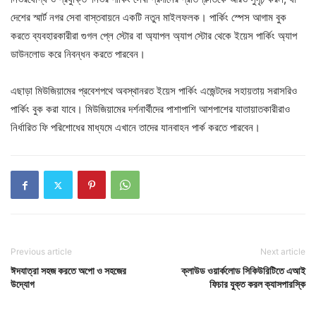
দেশের স্মার্ট নগর সেবা বাস্তবায়নে একটি নতুন মাইলফলক। পার্কিং স্পেস আগাম বুক
করতে ব্যবহারকারীরা গুগল প্লে স্টোর বা অ্যাপল অ্যাপ স্টোর থেকে ইয়েস পার্কিং অ্যাপ
ডাউনলোড করে নিবন্ধন করতে পারবেন।
এছাড়া মিউজিয়ামের প্রবেশপথে অবস্থানরত ইয়েস পার্কিং এজেন্টদের সহায়তায় সরাসরিও
পার্কিং বুক করা যাবে। মিউজিয়ামের দর্শনার্থীদের পাশাপাশি আশপাশের যাতায়াতকারীরাও
নির্ধারিত ফি পরিশোধের মাধ্যমে এখানে তাদের যানবাহন পার্ক করতে পারবেন।
Previous article
Next article
ঈদযাত্রা সহজ করতে অপো ও সহজের
ক্লাউড ওয়ার্কলোড সিকিউরিটিতে এআই
উদ্যোগ
ফিচার যুক্ত করল ক্যাসপারস্কি