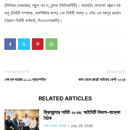
(সিনিয়র লেকচারার, স্কুল অব ল, ব্র্যাক ইউনিভার্সিটি)। মহাসচিব মোহাম্মদ আব্দুল হক
অনু (নির্বাহী সম্পাদক, কমপিউটার জগৎ) এবং নির্বাহী সদস্য এ এইচ এম বজলুর রহমান
(প্রধান নির্বাহী কর্মকর্মা, বিএনএনআরসি)।
Previous article
Next article
শেষ হল দারাজ ১১.১১ ক্যাম্পেইন
কাল থেকে রুয়েট সাইবার ফেস্ট ২০২৪
RELATED ARTICLES
ফ্রিল্যান্সার সামিট ২০২৬: আইসিটি বিভাগ–বাক্কো
বৈঠক
টেক সংবাদ ডেস্ক
-
July 29, 2026