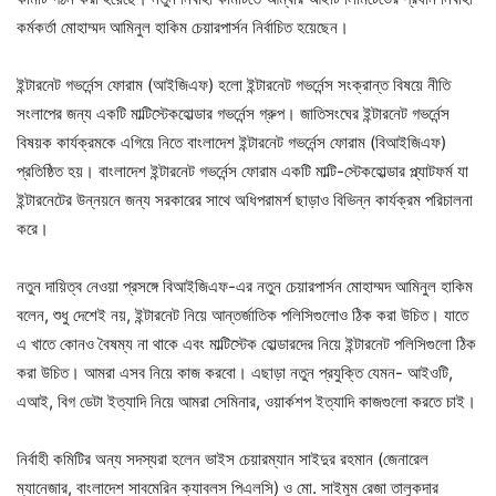
কর্মকর্তা মোহাম্মদ আমিনুল হাকিম চেয়ারপার্সন নির্বাচিত হয়েছেন।
ইন্টারনেট গভর্নেন্স ফোরাম (আইজিএফ) হলো ইন্টারনেট গভর্নেন্স সংক্রান্ত বিষয়ে নীতি
সংলাপের জন্য একটি মাল্টিস্টেকহোল্ডার গভর্নেন্স গ্রুপ। জাতিসংঘের ইন্টারনেট গভর্নেন্স
বিষয়ক কার্যক্রমকে এগিয়ে নিতে বাংলাদেশ ইন্টারনেট গভর্নেন্স ফোরাম (বিআইজিএফ)
প্রতিষ্ঠিত হয়। বাংলাদেশ ইন্টারনেট গভর্নেন্স ফোরাম একটি মাল্টি-স্টেকহোল্ডার প্ল্যাটফর্ম যা
ইন্টারনেটের উন্নয়নে জন্য সরকারের সাথে অধিপরামর্শ ছাড়াও বিভিন্ন কার্যক্রম পরিচালনা
করে।
নতুন দায়িত্ব নেওয়া প্রসঙ্গে বিআইজিএফ-এর নতুন চেয়ারপার্সন মোহাম্মদ আমিনুল হাকিম
বলেন, শুধু দেশেই নয়, ইন্টারনেট নিয়ে আন্তর্জাতিক পলিসিগুলোও ঠিক করা উচিত। যাতে
এ খাতে কোনও বৈষম্য না থাকে এবং মাল্টিস্টেক হোল্ডারদের নিয়ে ইন্টারনেট পলিসিগুলো ঠিক
করা উচিত। আমরা এসব নিয়ে কাজ করবো। এছাড়া নতুন প্রযুক্তি যেমন- আইওটি,
এআই, বিগ ডেটা ইত্যাদি নিয়ে আমরা সেমিনার, ওয়ার্কশপ ইত্যাদি কাজগুলো করতে চাই।
নির্বাহী কমিটির অন্য সদস্যরা হলেন ভাইস চেয়ারম্যান সাইদুর রহমান (জেনারেল
ম্যানেজার, বাংলাদেশ সাবমেরিন ক্যাবলস পিএলসি) ও মো. সাইমুম রেজা তালুকদার