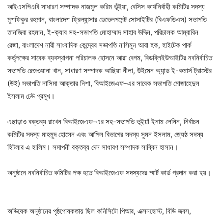
আইএসপিএবি সাধারণ সম্পাদক নাজমুল করিম ভূঁইয়া, বেসিস কার্যনির্বাহী কমিটির সদস্য
মুশফিকুর রহমান, বাংলাদেশ ফ্রিল্যান্সার ডেভেলপমেন্ট সোসাইটির (বিএফডিএস) সভাপতি
তানজিবা রহমান, ই-ক্যাব সহ-সভাপতি মোহাম্মাদ সাহাব উদ্দিন, পরিচালক আম্বারিন
রেজা, বাংলাদেশ নারী সাংবাদিক কেন্দ্রের সভাপতি নাসিমুন আরা হক, হাইটেক পার্ক
কর্তৃপক্ষের সাবেক ব্যবস্থাপনা পরিচালক হোসনে আরা বেগম, বিডব্লিইউআইটির নবনির্বাচিত
সভাপতি রেজওয়ানা খান, সাধারণ সম্পাদক আছিয়া নীলা, উইমেন অ্যান্ড ই-কমার্স ট্রাস্টের
(উই) সভাপতি নাসিমা আক্তার নিশা, বিআইজেএফ-এর সাবেক সভাপতি মোজাহেদুল
ইসলাম ঢেউ প্রমুখ।
এছাড়াও বক্তব্য রাখেন বিআইজেএফ-এর সহ-সভাপতি ভূইয়াঁ ইনাম লেনিন, নির্বাচন
কমিটির সদস্য মাহমুদ হোসেন এবং আপিল বিভাগের সদস্য সুমন ইসলাম, জ্যেষ্ঠ সদস্য
হিটলার এ হালিম। সমাপনী বক্তব্য দেন সাধারণ সম্পাদক সাব্বিন হাসান।
অনুষ্ঠানে নবনির্বাচিত কমিটির পক্ষ হতে বিআইজেএফ সদস্যদের স্মার্ট কার্ড প্রদান করা হয়।
অভিষেক অনুষ্ঠানের পৃষ্ঠপোষকতায় ছিল কনিসিটো পিআর, এক্সনহোস্ট, বিডি জবস,