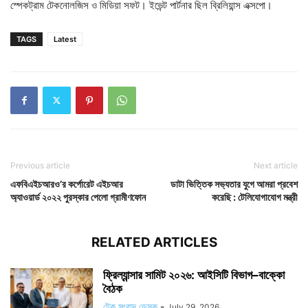
স্পেকট্রাম টেকনোলজিস ও মিডিয়া সফট। ইভেন্ট পার্টনার ছিল ব্রিলিয়ান্স এক্সপো।
TAGS
Latest
Previous article
Next article
এফবিএইচআরও’র কর্পোরেট এইচআর
ডাটা ভিত্তিক সভ‌্যতার যুগে আমরা প্রবেশ
অ্যাওয়ার্ড ২০২২ পুরস্কার পেলো গ্রামীণফোন
করেছি : টেলিযোগাযোগ মন্ত্রী
RELATED ARTICLES
ফ্রিল্যান্সার সামিট ২০২৬: আইসিটি বিভাগ–বাক্কো
বৈঠক
টেক সংবাদ ডেস্ক
-
July 29, 2026