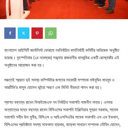
বাংলাদেশ আইসিটি জার্নালিস্ট ফোরামে নবনির্বাচিত কার্যনির্বাহী কমিটির অভিষেক অনুষ্ঠিত
হয়েছে। বৃহস্পতিবার (২৪ নভেম্বর) সন্ধ্যায় রাজধানীর ধানমন্ডির একটি রেস্তোরাঁয় এই
অনুষ্ঠানের আয়োজন করা হয়।
শুরুতেই প্রয়াত দুই সদস্য কম্পিউটার জগতের সহকারী সম্পাদক মঈনুদ্দিন মাহমুদ ও
আরটিভি’র মাসুম হোসেন ভূইয়া স্মরণে এক মিনিট নীরবতা পালন করা হয়।
স্বাগত বক্তব্য রাখেন বিআইজেএফ নব নির্বাচিত সভাপতি নাজনীন নাহার। এসময়
অন্যান্যের মধ্যে বক্তব্য রাখেন বিসিএসের সভাপতি ইঞ্জিনিয়ার সুব্রত সরকার, সাবেক
সভাপতি শহীদ উল মুনীর, বিসিএস ও আইএসপিএবির সাবেক সভাপতি এস এম ইকবাল,
বিসিএসের প্রতিষ্ঠাতা সদস্য সাফকাত হায়দার, বাক্কো সাধারণ সম্পাদক তৌহিদ হোসেন,