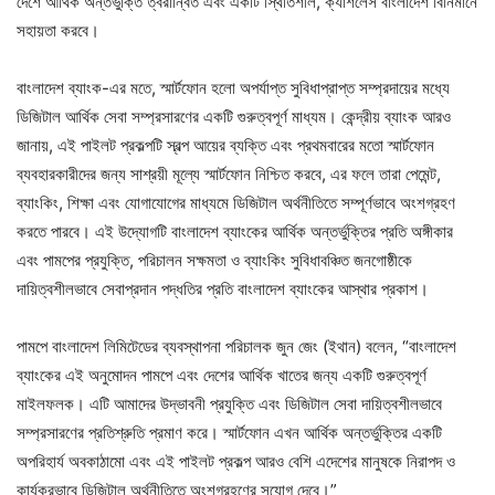
দেশে আর্থিক অন্তর্ভুক্তি ত্বরান্বিত এবং একটি স্থিতিশীল, ক্যাশলেস বাংলাদেশ বিনির্মানে
সহায়তা করবে।
বাংলাদেশ ব্যাংক-এর মতে, স্মার্টফোন হলো অপর্যাপ্ত সুবিধাপ্রাপ্ত সম্প্রদায়ের মধ্যে
ডিজিটাল আর্থিক সেবা সম্প্রসারণের একটি গুরুত্বপূর্ণ মাধ্যম। কেন্দ্রীয় ব্যাংক আরও
জানায়, এই পাইলট প্রকল্পটি স্বল্প আয়ের ব্যক্তি এবং প্রথমবারের মতো স্মার্টফোন
ব্যবহারকারীদের জন্য সাশ্রয়ী মূল্যে স্মার্টফোন নিশ্চিত করবে, এর ফলে তারা পেমেন্ট,
ব্যাংকিং, শিক্ষা এবং যোগাযোগের মাধ্যমে ডিজিটাল অর্থনীতিতে সম্পূর্ণভাবে অংশগ্রহণ
করতে পারবে। এই উদ্যোগটি বাংলাদেশ ব্যাংকের আর্থিক অন্তর্ভুক্তির প্রতি অঙ্গীকার
এবং পামপের প্রযুক্তি, পরিচালন সক্ষমতা ও ব্যাংকিং সুবিধাবঞ্চিত জনগোষ্ঠীকে
দায়িত্বশীলভাবে সেবাপ্রদান পদ্ধতির প্রতি বাংলাদেশ ব্যাংকের আস্থার প্রকাশ।
পামপে বাংলাদেশ লিমিটেডের ব্যবস্থাপনা পরিচালক জুন জেং (ইথান) বলেন, “বাংলাদেশ
ব্যাংকের এই অনুমোদন পামপে এবং দেশের আর্থিক খাতের জন্য একটি গুরুত্বপূর্ণ
মাইলফলক। এটি আমাদের উদ্ভাবনী প্রযুক্তি এবং ডিজিটাল সেবা দায়িত্বশীলভাবে
সম্প্রসারণের প্রতিশ্রুতি প্রমাণ করে। স্মার্টফোন এখন আর্থিক অন্তর্ভুক্তির একটি
অপরিহার্য অবকাঠামো এবং এই পাইলট প্রকল্প আরও বেশি এদেশের মানুষকে নিরাপদ ও
কার্যকরভাবে ডিজিটাল অর্থনীতিতে অংশগ্রহণের সুযোগ দেবে।”