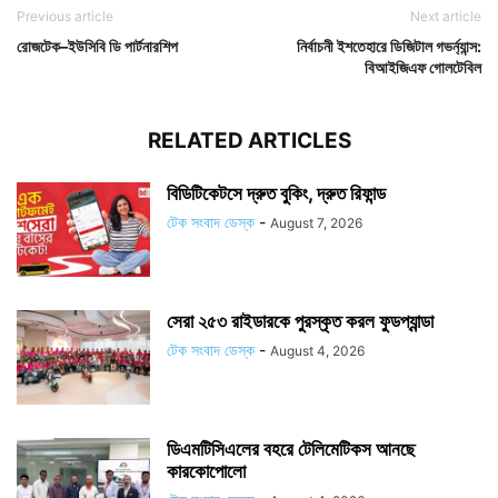
Previous article
Next article
রোজটেক–ইউসিবি ডি পার্টনারশিপ
নির্বাচনী ইশতেহারে ডিজিটাল গভর্ন্যান্স:
বিআইজিএফ গোলটেবিল
RELATED ARTICLES
বিডিটিকেটসে দ্রুত বুকিং, দ্রুত রিফান্ড
টেক সংবাদ ডেস্ক
-
August 7, 2026
সেরা ২৫৩ রাইডারকে পুরস্কৃত করল ফুডপ্যান্ডা
টেক সংবাদ ডেস্ক
-
August 4, 2026
ডিএমটিসিএলের বহরে টেলিমেটিকস আনছে
কারকোপোলো