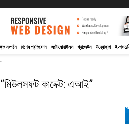
ুক্তি সংগঠন
বিশেষ প্রতিবেদন
অটোমোবাইলস
গ্যাজেটস
উদ্যোক্তা
ই-গভর্নেন
ই”
 “মিউলসফট কানেক্ট: এআই”