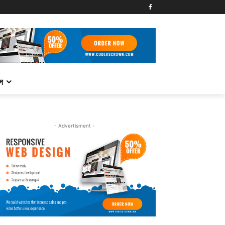
্স
- Advertisment -