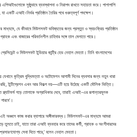
) এপিআইগুলোকে সুষ্ঠুভাবে ব্যবস্থাপনা ও নিরাপদ রাখতে সহায়তা করে। পাশাপাশি
 যা একটি এআই-নির্ভর প্রতিষ্ঠান তৈরির পথে গুরুত্বপূর্ণ পদক্ষেপ।
মাধ্যমে, যে কীভাবে মিউলসফট ভবিষ্যতের জন্য প্রস্তুত ও স্বয়ংক্রিয় প্রতিষ্ঠান
 গ্রাহক এবং বাজারের পরিবর্তনশীল চাহিদার সঙ্গে তাল মেলাতে পারে।
রেসিডেন্ট ও মিউলসফট ইন্ডিয়ার কান্ট্রি হেড নেহাল মেহতা। তিনি বাংলাদেশের
 যেখানে কৃত্রিম বুদ্ধিমত্তা ও অটোমেশন আগামী দিনের ব্যবসার জন্য নতুন ধারা
করছি, ইন্টিগ্রেশন এখন আর বিকল্প নয়—এটি হয়ে উঠেছে একটি মৌলিক ভিত্তি।
তুত প্ল্যাটফর্ম গড়ে তোলাকে অগ্রাধিকার দেবে, তারাই এআই-এর রূপান্তরমূলক
ে পারবে’।
রা এই অঞ্চলে কাজ করার ব্যাপারে অঙ্গীকারবদ্ধ। মিউলসফট-এর মাধ্যমে আমরা
 গড়ে তুলতে চাই, যাতে তারা এআই ব্যবহার করে তাদের কর্মী, গ্রাহক ও অংশীদারদের
ম্প্রসারণযোগ্য সেবা দিতে পারে,’ বলেন নেহাল মেহতা।