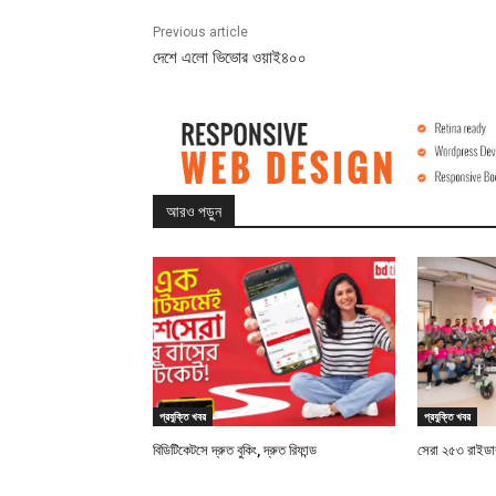
Previous article
দেশে এলো ভিভোর ওয়াই৪০০
আরও পড়ুন
প্রযুক্তি খবর
প্রযুক্তি খবর
বিডিটিকেটসে দ্রুত বুকিং, দ্রুত রিফান্ড
সেরা ২৫৩ রাইডারক