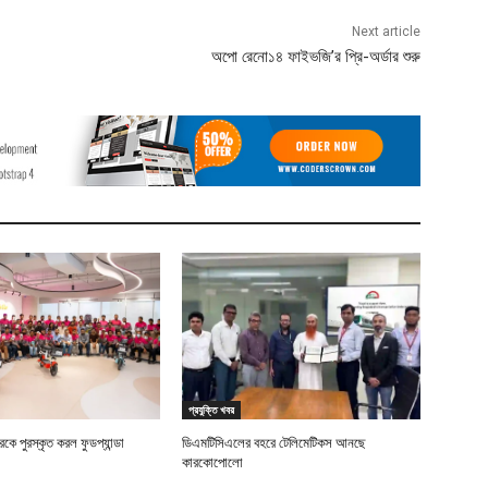
Next article
অপো রেনো১৪ ফাইভজি’র প্রি-অর্ডার শুরু
প্রযুক্তি খবর
ে পুরস্কৃত করল ফুডপ্যান্ডা
ডিএমটিসিএলের বহরে টেলিমেটিকস আনছে
কারকোপোলো