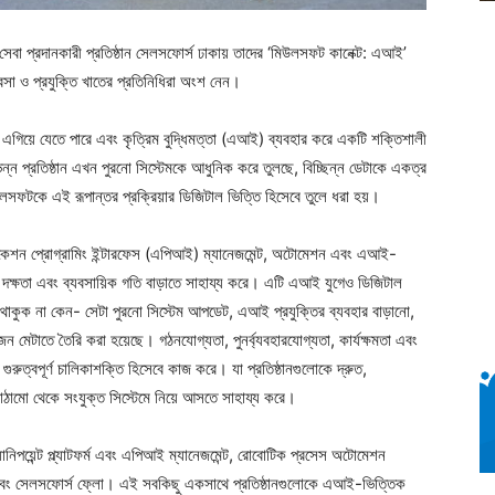
সেবা প্রদানকারী প্রতিষ্ঠান সেলসফোর্স ঢাকায় তাদের ‘মিউলসফট কানেক্ট: এআই’
্যবসা ও প্রযুক্তি খাতের প্রতিনিধিরা অংশ নেন।
ুত এগিয়ে যেতে পারে এবং কৃত্রিম বুদ্ধিমত্তা (এআই) ব্যবহার করে একটি শক্তিশালী
্ন প্রতিষ্ঠান এখন পুরনো সিস্টেমকে আধুনিক করে তুলছে, বিচ্ছিন্ন ডেটাকে একত্র
লসফটকে এই রূপান্তর প্রক্রিয়ার ডিজিটাল ভিত্তি হিসেবে তুলে ধরা হয়।
াপ্লিকেশন প্রোগ্রামিং ইন্টারফেস (এপিআই) ম্যানেজমেন্ট, অটোমেশন এবং এআই-
র দক্ষতা এবং ব্যবসায়িক গতি বাড়াতে সাহায্য করে। এটি এআই যুগেও ডিজিটাল
়েই থাকুক না কেন- সেটা পুরনো সিস্টেম আপডেট, এআই প্রযুক্তির ব্যবহার বাড়ানো,
ন মেটাতে তৈরি করা হয়েছে। গঠনযোগ্যতা, পুনর্ব্যবহারযোগ্যতা, কার্যক্ষমতা এবং
গুরুত্বপূর্ণ চালিকাশক্তি হিসেবে কাজ করে। যা প্রতিষ্ঠানগুলোকে দ্রুত,
কাঠামো থেকে সংযুক্ত সিস্টেমে নিয়ে আসতে সাহায্য করে।
ানিপয়েন্ট প্ল্যাটফর্ম এবং এপিআই ম্যানেজমেন্ট, রোবোটিক প্রসেস অটোমেশন
ার এবং সেলসফোর্স ফ্লো। এই সবকিছু একসাথে প্রতিষ্ঠানগুলোকে এআই-ভিত্তিক