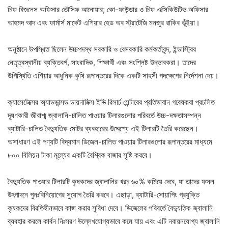
চিফ বিজনেস অফিসার তৌসিফ আনোয়ার; কো-ফাউন্ডার ও চিফ এক্সিকিউটিভ অফিসার
আহমদ আদ এবং ফার্মার্স মার্কেট এশিয়ার হেড অব স্ট্রাটেজি মনজুর রাকিব ভূঁইয়া।
অনুষ্ঠানে উপস্থিত ছিলেন উচ্চপদস্থ সরকারি ও বেসরকারি কর্মকর্তাবৃন্দ, ইন্ডাস্ট্রির
নেতৃত্বস্থানীয় ব্যক্তিবর্গ, সাংবাদিক, শিক্ষার্থী এবং সংশ্লিষ্ট উদ্ভাবকরা। তাদের
উপিস্থিতি এশিয়ার আধুনিক কৃষি রূপান্তরের দিকে একটি সাহসী পদক্ষেপের নির্দেশনা দেয়।
ক্যাসেটেক্সের অ্যাডভান্সড ডায়নামিক্স ইভি রিসার্চ সেন্টারের প্রতিভাবান গবেষকরা প্রচলিত
দূষণকারী জীবাশ্ম জ্বালানি-চালিত পাওয়ার টিলারগুলোর পরিবর্তে উচ্চ-দক্ষতাসম্পন্ন
ব্যাটারি-চালিত বৈদ্যুতিক মোটর ব্যবহারের উদ্দেশ্যে এই টিলারটি তৈরি করেছেন।
অসাধারণ এই পণ্যটি বিদ্যমান ডিজেল-চালিত পাওয়ার টিলারগুলোর রূপান্তরের মাধ্যমে
৮০০ বিলিয়ন টাকা মূল্যের একটি বৈশ্বিক বাজার সৃষ্টি করবে।
বৈদ্যুতিক পাওয়ার টিলারটি কৃষকদের জ্বালানির খরচ ৬০% কমিয়ে দেবে, যা তাদের ফসল
উৎপাদনে পুনঃবিনিয়োগের সুযোগ তৈরি করবে। এছাড়া, ব্যাটারি-সোয়াপিং প্রযুক্তি
কৃষকদের বিরতিহীনভাবে কাজ করার সুবিধা দেবে। ডিজেলের পরিবর্তে বৈদ্যুতিক জ্বালানি
ব্যবহার করলে কার্বন নিঃসরণ উল্লেখযোগ্যভাবে কমে যায় এবং এটি নবায়নযোগ্য জ্বালানি