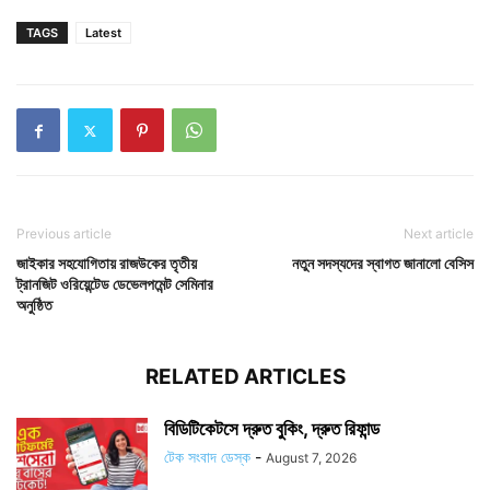
TAGS
Latest
Previous article
Next article
জাইকার সহযোগিতায় রাজউকের তৃতীয়
নতুন সদস্যদের স্বাগত জানালো বেসিস
ট্রানজিট ওরিয়েন্টেড ডেভেলপমেন্ট সেমিনার
অনুষ্ঠিত
RELATED ARTICLES
বিডিটিকেটসে দ্রুত বুকিং, দ্রুত রিফান্ড
টেক সংবাদ ডেস্ক
-
August 7, 2026