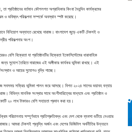
 তা প্রতিষ্ঠানের বর্তমান কৌশলগত অগ্রাধিকার কিংবা দৈনন্দিন কার্যক্রমের
্রম ও ভবিষ্যৎ পরিকল্পনা সম্পর্কে অবস্থান স্পষ্ট করেছে।
সমাধানে বিনিয়োগ অব্যাহত রেখেছে দারাজ। বাংলাদেশ জুড়ে একটি টেকসই ও
েন্দ্রীয় পরিকল্পনার অংশ।
েরও বেশি বিক্রেতা যা প্রতিষ্ঠানটির বিক্রেতা ইকোসিস্টেমের ধারাবাহিক
়ীদের জন্য সুযোগ তৈরিতে দারাজের এই অঙ্গীকার কার্যকর ভূমিকা রাখছে। এই
মসংস্থান ও আয়ের সুযোগও বৃদ্ধি পাচ্ছে।
দারাজ সবসময় সক্রিয় ভূমিকা পালন করে আসছে। বিগত ২০২৪ সালের ভয়াবহ বন্যায়
দারাজ। বিভিন্ন মানবিক সংস্থার সাথে অংশীদারিত্বের মাধ্যমে এবং প্রতিষ্ঠান ও
 ১ কোটি ২০ লাখ টাকারও বেশি সহায়তা প্রদান করা হয়।
্রম পরিচালনায় সম্পূর্ণভাবে প্রতিশ্রুতিবদ্ধ এবং দেশ থেকে ব্যবসা গুটিয়ে নেওয়ার
 বাজার। আমরা টেকসই প্রবৃদ্ধি অর্জন এবং দেশের ডিজিটাল অর্থনীতির উন্নয়নে
অংশ হিসেবে আমরা নিয়মিতভাবে আমাদের সাংগঠনিক কাঠামো পর্যালোচনা করি, যাতে