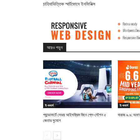
চাহিদাভিত্তিক স্মার্টফোনে ইনফিনিক্স
আরও পড়ুন
ই-কমার্স
ই-কমার্স
প্যান্ডামার্টে সেভয় আইসক্রিম কিনে প্লে-স্টেশন ৫
দারাজ ৬.৬: অফার
জেতার সুযোগ