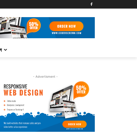
্স
- Advertisment -