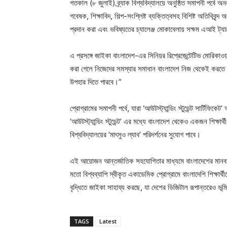
গতকাল (৮ জুলাই) ব্র্যাক বিশ্ববিদ্যালয়ে অনুষ্ঠিত সমাপনী পর্বে অ
গবেষক, শিক্ষাবিদ, শিল্প-সংশ্লিষ্ট ব্যক্তিত্বসহ বিশিষ্ট অতিথিব
প্রদান করা এবং ভবিষ্যতের চ্যালেঞ্জ মোকাবেলায় সক্ষম এআই ট্য
এ প্রসঙ্গে জাইকা বাংলাদেশ-এর সিনিয়র রিপ্রেজেন্টেটিভ মোরিকাও
করা গেলে নিজেদের সমস্যার সমাধান বাংলাদেশ নিজ থেকেই করতে 
উপহার দিতে পারবে।”
প্রোগ্রামের সমাপনী পর্বে, যারা ‘আউটস্ট্যান্ডিং স্টুডেন্ট সার্টিফি
‘আউটস্ট্যান্ডিং স্টুডেন্ট’ এর মধ্যে বাংলাদেশ থেকেও একজন শিক্ষা
বিশ্ববিদ্যালয়ের ‘মাৎসুও ল্যাব’ পরিদর্শনের সুযোগ পাবে।
এই আয়োজন আন্তর্জাতিক সহযোগিতার মাধ্যমে বাংলাদেশের মানবস
মতো বিশ্বব্যাপি স্বীকৃত একাডেমিক প্রোগ্রামে বাংলাদেশি শিক্ষার্
বৃদ্ধিতে জাইকা সাহায্য করছে, যা দেশের ডিজিটাল রূপান্তরেও ভূ
TAGS
Latest