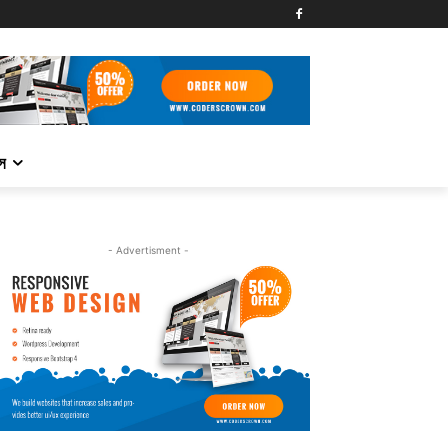
্স
- Advertisment -