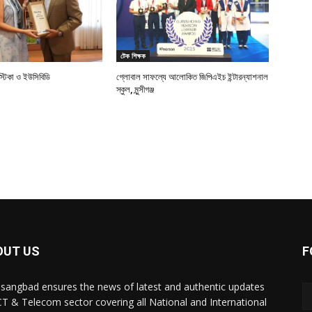
টেক শিক্ষক
্টিকা ও ইউসিবিডি
গ্লোবাল সাফল্যে আলোকিত জিপিএইচ ইন্টারন্যাশনাল
স্কুল, মুন্সীগঞ্জ
OUT US
F
sangbad ensures the news of latest and authentic updates
CT & Telecom sector covering all National and International