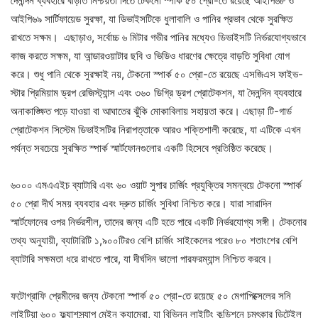
দৈনন্দিন ব্যবহারে বাড়তি নিশ্চয়তা দিতে টেকনো স্পার্ক ৫০ প্রো-তে রয়েছে আইপি৬৮ ও
আইপি৬৯ সার্টিফায়েড সুরক্ষা, যা ডিভাইসটিকে ধুলাবালি ও পানির প্রভাব থেকে সুরক্ষিত
রাখতে সক্ষম। এছাড়াও, সর্বোচ্চ ৬ মিটার গভীর পানির মধ্যেও ডিভাইসটি নির্ভরযোগ্যভাবে
কাজ করতে সক্ষম, যা আন্ডারওয়াটার ছবি ও ভিডিও ধারণের ক্ষেত্রে বাড়তি সুবিধা যোগ
করে। শুধু পানি থেকে সুরক্ষাই নয়, টেকনো স্পার্ক ৫০ প্রো-তে রয়েছে এসজিএস ফাইভ-
স্টার প্রিমিয়াম ড্রপ রেজিস্ট্যান্স এবং ৩৬০ ডিগ্রি ড্রপ প্রোটেকশন, যা দৈনন্দিন ব্যবহারে
অনাকাঙ্ক্ষিত পড়ে যাওয়া বা আঘাতের ঝুঁকি মোকাবিলায় সহায়তা করে। এছাড়া টি-গার্ড
প্রোটেকশন সিস্টেম ডিভাইসটির নিরাপত্তাকে আরও শক্তিশালী করেছে, যা এটিকে এখন
পর্যন্ত সবচেয়ে সুরক্ষিত স্পার্ক স্মার্টফোনগুলোর একটি হিসেবে প্রতিষ্ঠিত করেছে।
৬০০০ এমএএইচ ব্যাটারি এবং ৬০ ওয়াট সুপার চার্জিং প্রযুক্তির সমন্বয়ে টেকনো স্পার্ক
৫০ প্রো দীর্ঘ সময় ব্যবহার এবং দ্রুত চার্জিং সুবিধা নিশ্চিত করে। যারা সারাদিন
স্মার্টফোনের ওপর নির্ভরশীল, তাদের জন্য এটি হতে পারে একটি নির্ভরযোগ্য সঙ্গী। টেকনোর
তথ্য অনুযায়ী, ব্যাটারিটি ১,৯০০টিরও বেশি চার্জিং সাইকেলের পরেও ৮০ শতাংশের বেশি
ব্যাটারি সক্ষমতা ধরে রাখতে পারে, যা দীর্ঘদিন ভালো পারফরম্যান্স নিশ্চিত করবে।
ফটোগ্রাফি প্রেমীদের জন্য টেকনো স্পার্ক ৫০ প্রো-তে রয়েছে ৫০ মেগাপিক্সেলের সনি
লাইটিয়া ৬০০ ফ্ল্যাশস্ন্যাপ মেইন ক্যামেরা, যা বিভিন্ন লাইটিং কন্ডিশনে চমৎকার ডিটেইল