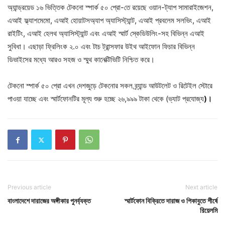
অ্যান্ড্রয়েড ১৬ ভিত্তিক টেকনো স্পার্ক ৫০ প্রো-তে রয়েছে ওয়ান-ট্যাপ সামারাইজেশন,
এআই ফ্ল্যাশমেমো, এআই হোয়াটসঅ্যাপ অ্যাসিস্ট্যান্ট, এআই প্রবলেম সলভিং, এআই
রাইটিং, এআই হেলথ অ্যাসিস্ট্যান্ট এবং এআই স্মার্ট স্কেডিউলিং-সহ বিভিন্ন এআই
সুবিধা। এছাড়া ফ্রিলিংক ২.০ এবং টাচ ট্রান্সফার উইথ আইফোন ফিচার বিভিন্ন
ডিভাইসের মধ্যে আরও সহজ ও স্মুথ কানেক্টিভিটি নিশ্চিত করে।
টেকনো স্পার্ক ৫০ প্রো এখন দেশজুড়ে টেকনোর সকল ব্র্যান্ড আউটলেট ও রিটেইল স্টোরে
পাওয়া যাচ্ছে এবং স্মার্টফোনটির মূল্য শুরু হচ্ছে ২৬,৯৯৯ টাকা থেকে (ভ্যাট প্রযোজ্য
)।
Previous article
Next article
বাংলাদেশে দারাজের অঙ্গীকার পুনর্ব্যক্ত
স্মার্টফোন বিক্রিতে দারাজ ও পিকাবুতে শীর্ষে
রিয়েলমি