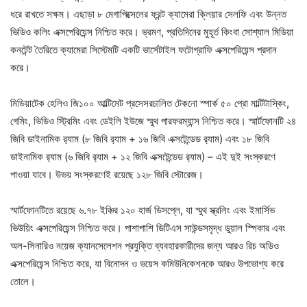
ধরে রাখতে সক্ষম। এছাড়া ৮ মেগাপিক্সেলের ফ্রন্ট ক্যামেরা ক্লিয়ার সেলফি এবং উন্নত
ভিডিও কলিং এক্সপেরিয়েন্স নিশ্চিত করে। ভ্রমণ, প্রতিদিনের মুহূর্ত কিংবা সোশ্যাল মিডিয়া
কনটেন্ট তৈরিতে ক্যামেরা সিস্টেমটি একটি ভার্সেটাইল ফটোগ্রাফি এক্সপেরিয়েন্স প্রদান
করে।
মিডিয়াটেক হেলিও জি১০০ আল্টিমেট প্রসেসরচালিত টেকনো স্পার্ক ৫০ প্রো মাল্টিটাস্কিং,
গেমিং, ভিডিও স্ট্রিমিং এবং ডেইলি ইউজে স্মুথ পারফরম্যান্স নিশ্চিত করে। স্মার্টফোনটি ২৪
জিবি ডাইনামিক র‍্যাম (৮ জিবি র‍্যাম + ১৬ জিবি এক্সটেন্ডেড র‍্যাম) এবং ১৮ জিবি
ডাইনামিক র‍্যাম (৬ জিবি র‍্যাম + ১২ জিবি এক্সটেন্ডেড র‍্যাম) – এই দুই সংস্করণে
পাওয়া যাবে। উভয় সংস্করণেই রয়েছে ১২৮ জিবি স্টোরেজ।
স্মার্টফোনটিতে রয়েছে ৬.৭৮ ইঞ্চির ১২০ হার্জ ডিসপ্লে, যা স্মুথ স্ক্রলিং এবং ইমার্সিভ
ভিউয়িং এক্সপেরিয়েন্স নিশ্চিত করে। পাশাপাশি ডিটিএস সাউন্ডসমৃদ্ধ ডুয়াল স্পিকার এবং
অল-সিনারিও নয়েজ ক্যানসেলেশন প্রযুক্তি ব্যবহারকারীদের জন্য আরও রিচ অডিও
এক্সপেরিয়েন্স নিশ্চিত করে, যা বিনোদন ও ভয়েস কমিউনিকেশনকে আরও উপভোগ্য করে
তোলে।