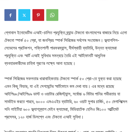
গ্লোবাল ইনোভেটিভ এআই-চালিত প্রযুক্তি ব্র্যান্ড টেকনো বাংলাদেশের বাজারে নিয়ে এলো
টেকনো স্পার্ক ৫০ প্রো, যা জনপ্রিয় স্পার্ক সিরিজের সর্বশেষ সংযোজন। ফ্ল্যাগশিপ-
লেভেলের প্রটেকশন, শক্তিশালী পারফরম্যান্স, দীর্ঘস্থায়ী ব্যাটারি, উন্নত ক্যামেরা
প্রযুক্তি এবং স্মার্ট এআই সুবিধার সমন্বয়ে তৈরি এই স্মার্টফোনটি আধুনিক
ব্যবহারকারীদের চাহিদা পূরণের লক্ষ্যে আনা হয়েছে।
স্পার্ক সিরিজের সফলতার ধারাবাহিকতায় টেকনো স্পার্ক ৫০ প্রো-তে যুক্ত করা হয়েছে
এমন কিছু ফিচার, যা এই সেগমেন্টের স্মার্টফোনে কম দেখা যায়। এর মধ্যে রয়েছে
আইপি৬৮/আইপি৬৯ ডাস্ট ও ওয়াটার রেজিস্ট্যান্স, সর্বোচ্চ ৬ মিটার পানির গভীরতায় যা
সার্ভাইভ করতে পারবে, ৬০০০ এমএএইচ ব্যাটারি, ৬০ ওয়াট সুপার চার্জিং, ৫০ মেগাপিক্সেল
সনি লাইটিয়া ৬০০ ফ্ল্যাশস্ন্যাপ মেইন ক্যামেরা, মিডিয়াটেক হেলিও জি১০০ আল্টিমেট
প্রসেসর, ১২০ হার্জ ডিসপ্লে এবং টেকনো এআই সুবিধা।